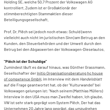
Holding SE, welche 50,7 Prozent der Volkswagen AG
kontrolliert. Zudem ist er Großaktionär der
stimmberechtigten Stammaktien dieser
Beteiligungsgesellschaft.
Prof. Dr. Piëch sei jedoch noch etwas: Schuld (wenn
vielleicht auch nicht im juristischen Sinn) am Betrug an den
Kunden, den Steuerbehörden und der Umwelt durch den
Betrug bei den Abgaswerten der Volkswagen-Dieselautos.
"Piëch ist der Schuldige"
Zumindest läuft es darauf hinaus, was Günther Grassmann,
Gesellschafter der
Initio Organisationsberatung hc house
of competence GmbH
, im Interview mit dem
Handelsblatt
auf die Frage geantwortet hat, ob der "Kulturwandel" bei
Volkswagen gelungen ist: "Nach seinem (Matthias Müllers)
Interview in den USA muss man Zweifel haben. Ich glaube,
VW ist sehr stark geprägt vom System Piëch. Der hat das
Unternehmen 20 Jahre lang geprägt, das umzudrehen