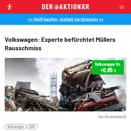
++ Heiß kaufen, eiskalt verdoppeln ++
Volkswagen: Experte befürchtet Müllers
Rausschmiss
Volkswagen Vz.
+0,85
%
Foto: Börsenmedien AG
Volkswagen
DAX