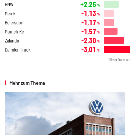
+2,25
BMW
%
-1,13
Merck
%
-1,17
Beiersdorf
%
-1,57
Munich Re
%
-2,30
Zalando
%
-3,01
Daimler Truck
%
Börse: Tradegate
Mehr zum Thema