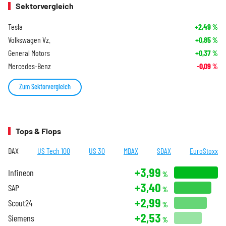
Sektorvergleich
Tesla
+2,49
%
Volkswagen Vz.
+0,85
%
General Motors
+0,37
%
Mercedes-Benz
-0,09
%
Zum Sektorvergleich
Tops & Flops
DAX
US Tech 100
US 30
MDAX
SDAX
EuroStoxx
+3,99
Infineon
%
+3,40
SAP
%
+2,99
Scout24
%
+2,53
Siemens
%