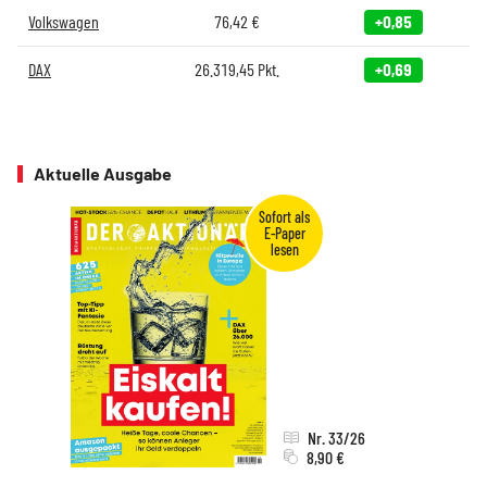
Volkswagen
76,42
€
+0,85
DAX
26.319,45
Pkt.
+0,69
Aktuelle Ausgabe
Nr. 33/26
8,90 €