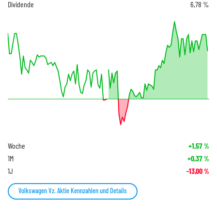
Dividende
6,78 %
Woche
+1,57
%
1M
+0,37
%
1J
-13,00
%
Volkswagen Vz. Aktie Kennzahlen und Details