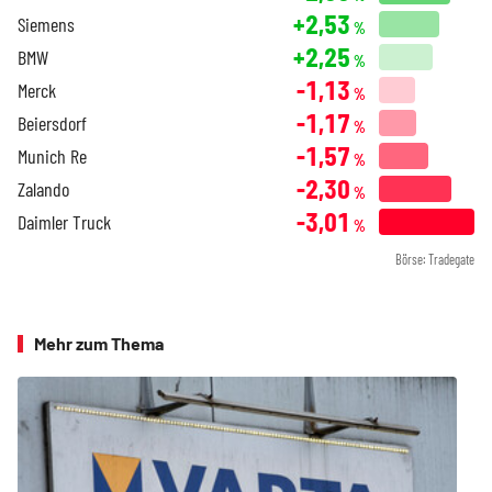
+2,53
Siemens
%
+2,25
BMW
%
-1,13
Merck
%
-1,17
Beiersdorf
%
-1,57
Munich Re
%
-2,30
Zalando
%
-3,01
Daimler Truck
%
Börse: Tradegate
Mehr zum Thema