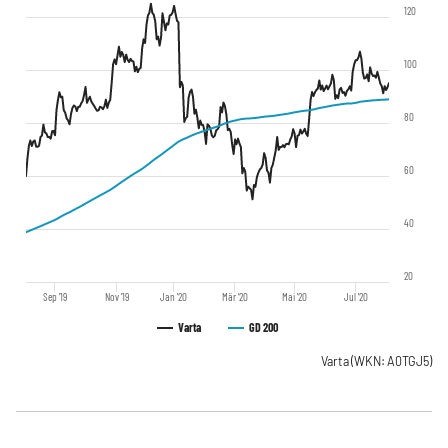
120
100
80
60
40
20
Sep '19
Nov '19
Jan '20
Mär '20
Mai '20
Jul '20
Varta
GD 200
Varta
(WKN: A0TGJ5)