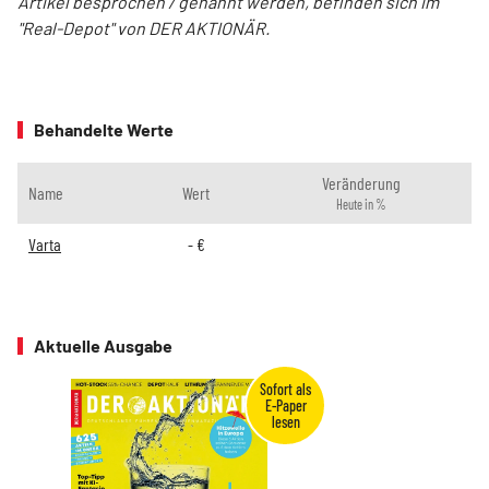
Artikel besprochen / genannt werden, befinden sich im
"Real-Depot" von DER AKTIONÄR.
Behandelte Werte
Veränderung
Name
Wert
Heute in %
Varta
-
€
Aktuelle Ausgabe