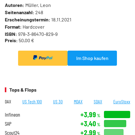
Autoren:
Müller, Leon
Seitenanzahl:
248
Erscheinungstermin:
18.11.2021
Format:
Hardcover
ISBN:
978-3-86470-829-9
Preis:
50,00 €
Im Shop kaufen
Tops & Flops
DAX
US Tech 100
US 30
MDAX
SDAX
EuroStoxx
+3,99
Infineon
%
+3,40
SAP
%
+2,99
Scout24
%