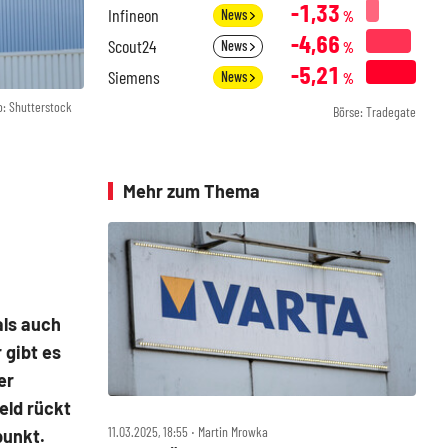
-1,33
Infineon
News
%
-4,66
Scout24
News
%
-5,21
Siemens
News
%
o: Shutterstock
Börse: Tradegate
Mehr zum Thema
als auch
 gibt es
er
eld rückt
11.03.2025, 18:55 ‧ Martin Mrowka
punkt.