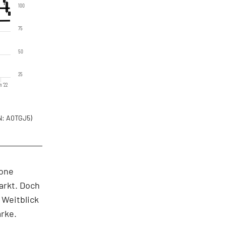
100
75
50
25
n '22
: A0TGJ5)
zone
arkt. Doch
 Weitblick
arke.