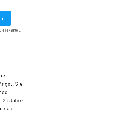
en
Sie gekaufte E-
ue ­
Angst. Sie
ende
h 25 Jahre
em das