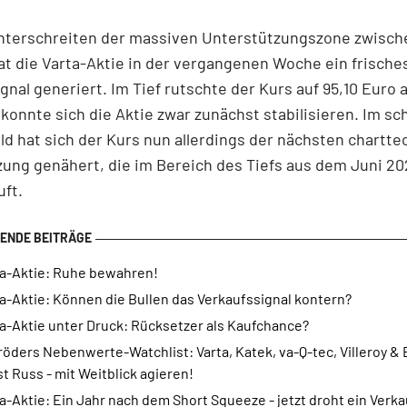
nterschreiten der massiven Unterstützungszone zwisch
at die Varta-Aktie in der vergangenen Woche ein frische
gnal generiert. Im Tief rutschte der Kurs auf 95,10 Euro 
konnte sich die Aktie zwar zunächst stabilisieren. Im s
d hat sich der Kurs nun allerdings der nächsten chartt
ung genähert, die im Bereich des Tiefs aus dem Juni 2
uft.
ta-Aktie: Ruhe bewahren!
a-Aktie: Können die Bullen das Verkaufssignal kontern?
a-Aktie unter Druck: Rücksetzer als Kaufchance?
öders Nebenwerte-Watchlist: Varta, Katek, va-Q-tec, Villeroy & 
t Russ - mit Weitblick agieren!
a-Aktie: Ein Jahr nach dem Short Squeeze - jetzt droht ein Verka