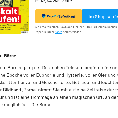
Nr. 33/26
8,90 €
Im Shop kauf
Sofortkauf
Sie erhalten einen Download-Link per E-Mail. Außerdem können 
Paper in Ihrem
Konto
herunterladen.
p: Börse
dem ­Börsen­­gang der Deutschen Telekom ­beginnt eine ne
ne Epoche voller ­Euphorie und Hysterie, ­voller Gier und 
cksritter ­hervor und ­Gescheiterte, ­Betrüger und leucht
r Bildband ­„Börse“ nimmt Sie mit auf eine Zeit­reise durc
ur und ist eine Hommage an ­einen ­magischen Ort, an d
 ­möglich ist – Die Börse.