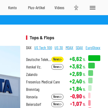
Tops & Flops
DAX
US Tech 100
US 30
MDAX
SDAX
EuroStoxx
+6,62
Deutsche Telekom
News
%
+3,62
Henkel Vz.
News
%
+2,69
Zalando
%
+2,40
Fresenius Medical Care
%
+1,84
Brenntag
%
-0,90
Vonovia
News
%
-1,07
Beiersdorf
News
%