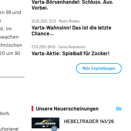
Varta‑Börsenhandel: Schluss. Aus.
Vorbei.
en 99 und
s
20.02.2025, 13:23 ‧ Martin Mrowka
Varta‑Wahnsinn! Das ist die letzte
ab. Im
Chance...
chwachen
echnischen
27.01.2025, 08:55 ‧ Sarina Rosenbusch
020 um 90
Varta‑Aktie: Spielball für Zocker!
Mehr Empfehlungen
Unsere Neuerscheinungen
Alle
Boch,
Neuerscheinungen
HEBELTRADER 141/26
ufssignal