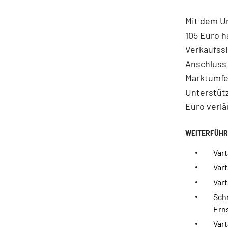
Mit dem U
105 Euro h
Verkaufssi
Anschluss 
Marktumfel
Unterstütz
Euro verlä
Var
Vart
Vart
Schr
Erns
Vart