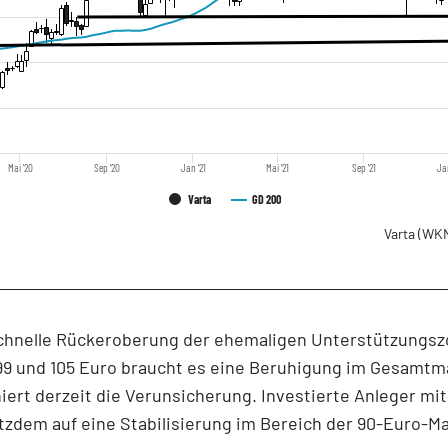
Mai '20
Sep '20
Jan '21
Mai '21
Sep '21
Ja
Varta
GD 200
Varta
(WKN
schnelle Rückeroberung der ehemaligen Unterstützungs
99 und 105 Euro braucht es eine Beruhigung im Gesamtm
iert derzeit die Verunsicherung. Investierte Anleger mit
tzdem auf eine Stabilisierung im Bereich der 90-Euro-M