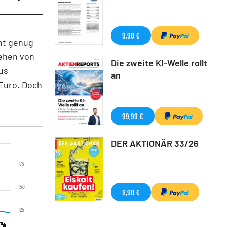
9,90 €
ht genug
sehen von
Die zweite KI-Welle rollt
us
an
 Euro. Doch
99,99 €
DER AKTIONÄR 33/26
175
150
8,90 €
125