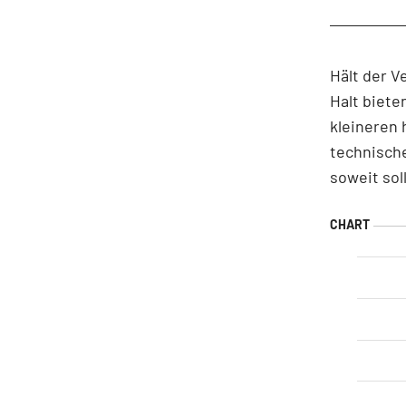
Hält der V
Halt biet
kleineren 
technische
soweit so