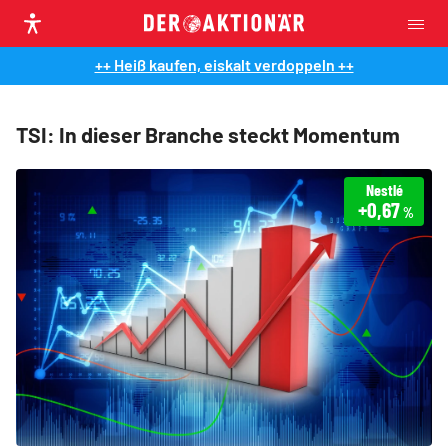
++ Heiß kaufen, eiskalt verdoppeln ++
TSI: In dieser Branche steckt Momentum
Nestlé
+0,67
%