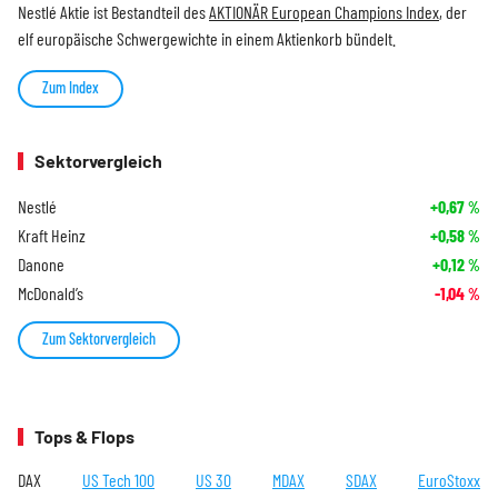
Nestlé Aktie ist Bestandteil des
AKTIONÄR European Champions Index
, der
elf europäische Schwergewichte in einem Aktienkorb bündelt.
Zum Index
Sektorvergleich
Nestlé
+0,67
%
Kraft Heinz
+0,58
%
Danone
+0,12
%
McDonald’s
-1,04
%
Zum Sektorvergleich
Tops & Flops
DAX
US Tech 100
US 30
MDAX
SDAX
EuroStoxx