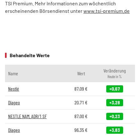
TSI Premium. Mehr Informationen zum wöchentlich
erscheinenden Börsendienst unter
www.tsi-premium.de
Behandelte Werte
Veränderung
Name
Wert
Heute in %
Nestlé
87,09
€
+0,67
Diageo
20,71
€
+3,28
NESTLE NAM. ADR/1 SF
87,00
€
+0,23
Diageo
96,35
€
+3,83