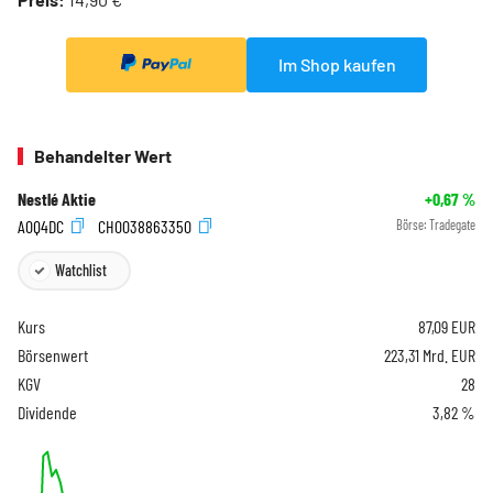
Im Shop kaufen
Behandelter Wert
Nestlé Aktie
+0,67
%
A0Q4DC
CH0038863350
Börse:
Tradegate
Watchlist
Kurs
87,09
EUR
Börsenwert
223,31 Mrd. EUR
KGV
28
Dividende
3,82 %