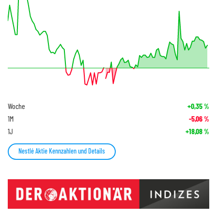
Woche
+0,35
%
1M
-5,06
%
1J
+18,08
%
Nestlé Aktie Kennzahlen und Details