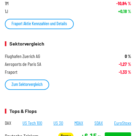
1M
-10,84
%
1J
+0,18
%
Fraport Aktie Kennzahlen und Details
Sektorvergleich
Flughafen Zuerich AG
0
%
Aeroports de Paris SA
-1,27
%
Fraport
-1,33
%
Zum Sektorvergleich
Tops & Flops
DAX
US Tech 100
US 30
MDAX
SDAX
EuroStoxx
+6,15
Deutsche Telekom
News