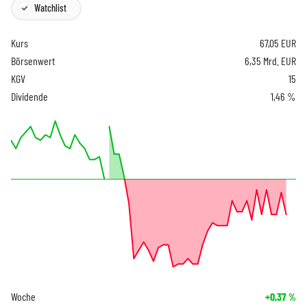
Watchlist
Kurs
67,05
EUR
Börsenwert
6,35 Mrd. EUR
KGV
15
Dividende
1,46 %
Woche
+0,37
%