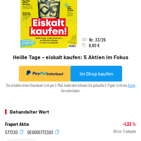
Nr. 33/26
8,90 €
Heiße Tage – eiskalt kaufen: 5 Aktien im Fokus
Im Shop kaufen
Sofortkauf
Sie erhalten einen Download-Link per E-Mail. Außerdem können Sie gekaufte E-Paper in Ihrem
Konto
herunterladen.
Behandelter Wert
Fraport Aktie
-1,33
%
577330
DE0005773303
Börse:
Tradegate