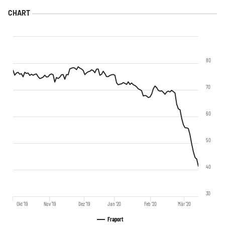
80
70
60
50
40
30
Okt '19
Nov '19
Dez '19
Jan '20
Feb '20
Mär '20
Fraport