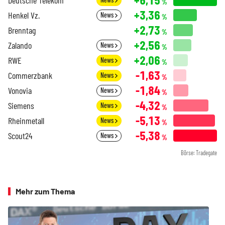
%
+3,36
Henkel Vz.
News
%
+2,73
Brenntag
%
+2,56
Zalando
News
%
+2,06
RWE
News
%
-1,63
Commerzbank
News
%
-1,84
Vonovia
News
%
-4,32
Siemens
News
%
-5,13
Rheinmetall
News
%
-5,38
Scout24
News
%
Börse: Tradegate
Mehr zum Thema