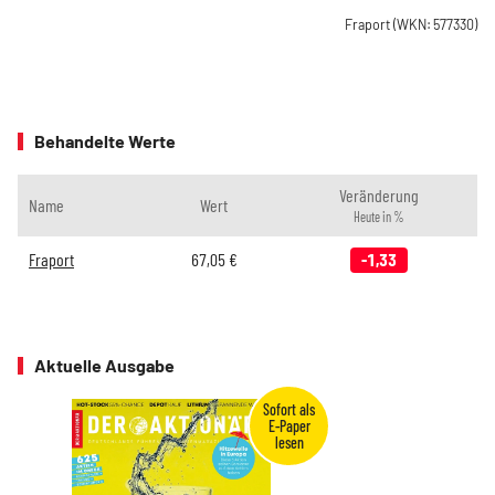
Fraport
(WKN: 577330)
Behandelte Werte
Veränderung
Name
Wert
Heute in %
Fraport
67,05
€
-1,33
Aktuelle Ausgabe