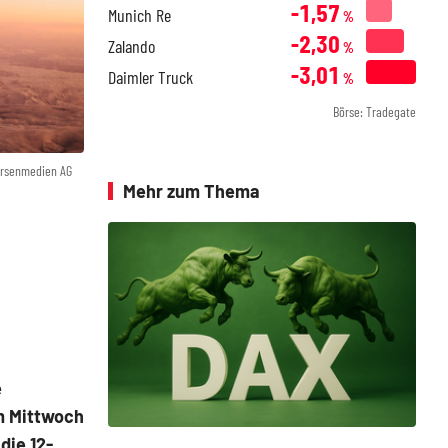
-1,57
Munich Re
%
-2,30
Zalando
%
-3,01
Daimler Truck
%
Börse: Tradegate
örsenmedien AG
Mehr zum Thema
e
am Mittwoch
die 12-