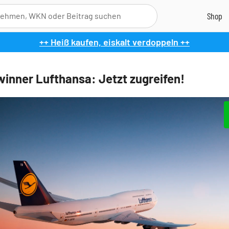
++ Heiß kaufen, eiskalt verdoppeln ++
inner Lufthansa: Jetzt zugreifen!