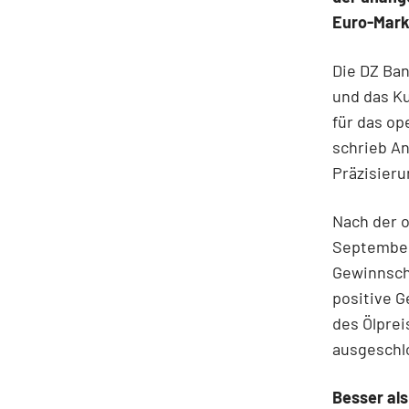
Euro-Marke
Die DZ Ban
und das Ku
für das op
schrieb An
Präzisier
Nach der o
September 
Gewinnsch
positive 
des Ölprei
ausgeschl
Besser als