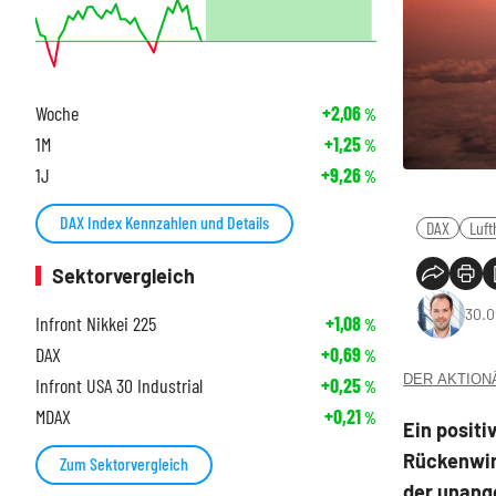
Woche
+2,06
%
1M
+1,25
%
1J
+9,26
%
DAX Index Kennzahlen und Details
DAX
Luf
Sektorvergleich
30.0
Infront Nikkei 225
+1,08
%
DAX
+0,69
%
DER AKTIONÄR
Infront USA 30 Industrial
+0,25
%
MDAX
+0,21
%
Ein positi
Rückenwind
Zum Sektorvergleich
der unang