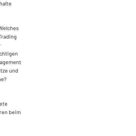
halte
 Welches
Trading
r
ichtigen
anagement
ätze und
me?
ete
hren beim