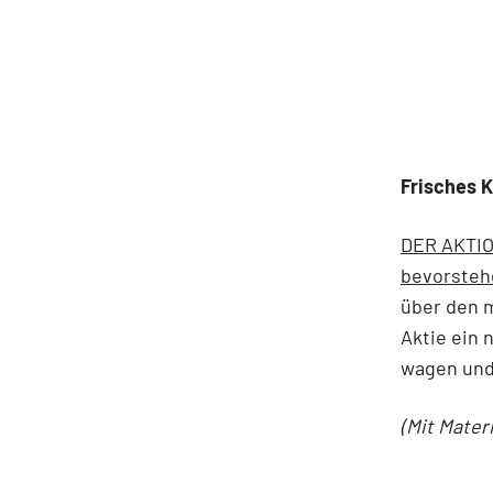
Frisches K
DER AKTIO
bevorsteh
über den m
Aktie ein 
wagen und
(Mit Mater