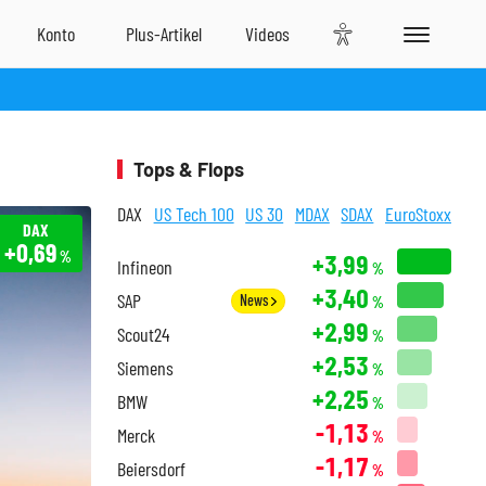
Tops & Flops
DAX
US Tech 100
US 30
MDAX
SDAX
EuroStoxx
DAX
+0,69
%
+3,99
Infineon
%
+3,40
SAP
News
%
+2,99
Scout24
%
+2,53
Siemens
%
+2,25
BMW
%
-1,13
Merck
%
-1,17
Beiersdorf
%