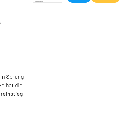
G
em Sprung
ke hat die
ereinstieg