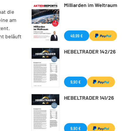
Milliarden im Weltraum
at die
eine am
zent.
49,99 €
ht beläuft
HEBELTRADER 142/26
9,90 €
HEBELTRADER 141/26
9,90 €