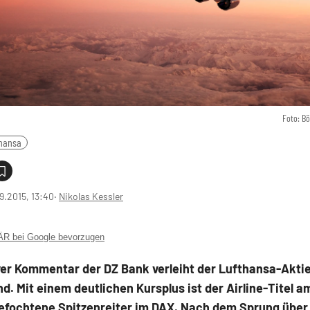
Foto: B
thansa
9.2015, 13:40
‧
Nikolas Kessler
 bei Google bevorzugen
ver Kommentar der DZ Bank verleiht der Lufthansa-Akti
. Mit einem deutlichen Kursplus ist der Airline-Titel 
efochtene Spitzenreiter im DAX. Nach dem Sprung über 