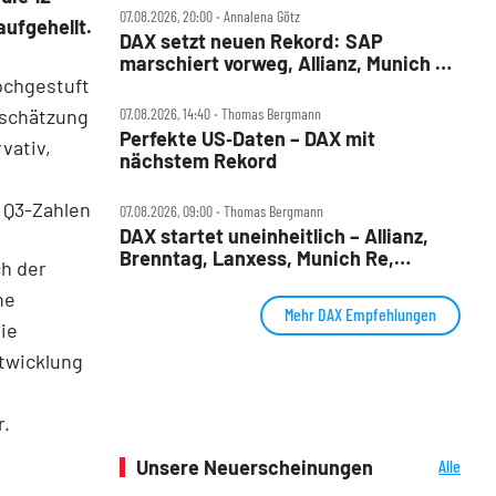
07.08.2026, 20:00 ‧ Annalena Götz
aufgehellt.
DAX setzt neuen Rekord: SAP
marschiert vorweg, Allianz, Munich Re
hochgestuft
& Daimler Truck patzen
sschätzung
07.08.2026, 14:40 ‧ Thomas Bergmann
Perfekte US‑Daten – DAX mit
vativ,
nächstem Rekord
 Q3-Zahlen
07.08.2026, 09:00 ‧ Thomas Bergmann
DAX startet uneinheitlich – Allianz,
Brenntag, Lanxess, Munich Re,
ch der
Porsche SE, SUSS MicroTec im Check
ne
Mehr DAX Empfehlungen
ie
twicklung
r.
Unsere Neuerscheinungen
Alle
Neuerscheinungen