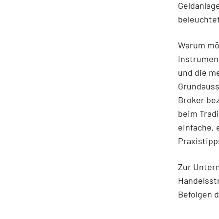
Geldanlage
beleuchte
Warum möch
Instrument
und die m
Grundausst
Broker be
beim Tradi
einfache,
Praxistipp
Zur Unter
Handelsstr
Befolgen d