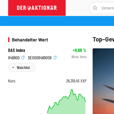
Top-Gew
Behandelter Wert
DAX Index
+0,69
%
Börse:
Xetra
846900
DE0008469008
Watchlist
Kurs
26.319,45
XXP