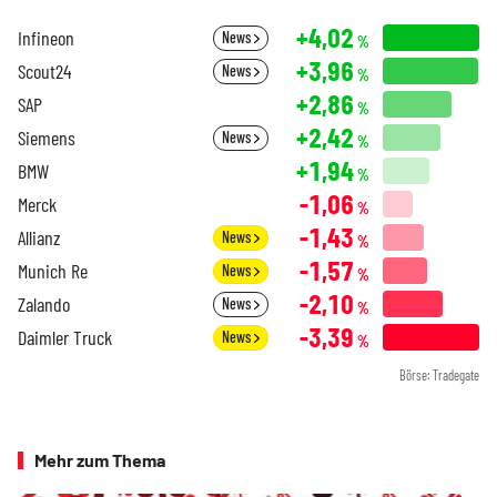
+4,02
Infineon
News
%
+3,96
Scout24
News
%
+2,86
SAP
%
+2,42
Siemens
News
%
+1,94
BMW
%
-1,06
Merck
%
-1,43
Allianz
News
%
-1,57
Munich Re
News
%
-2,10
Zalando
News
%
-3,39
Daimler Truck
News
%
Börse: Tradegate
Mehr zum Thema