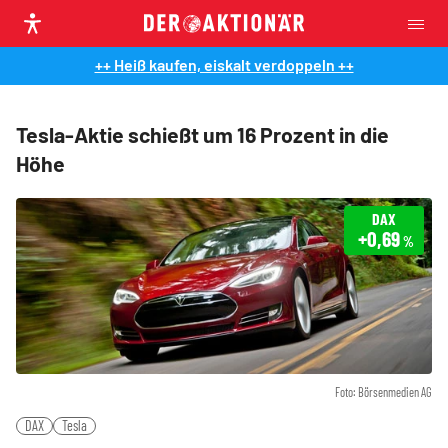
++ Heiß kaufen, eiskalt verdoppeln ++
Tesla-Aktie schießt um 16 Prozent in die
Höhe
DAX
+0,69
%
Foto: Börsenmedien AG
DAX
Tesla