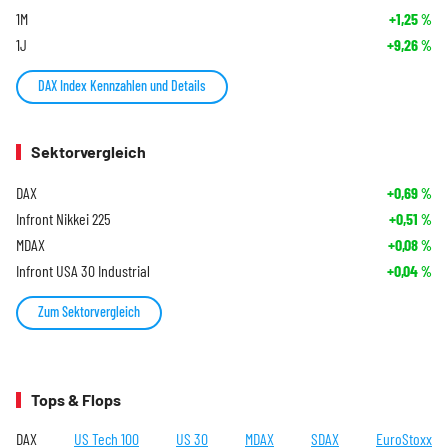
1M
+1,25
%
1J
+9,26
%
DAX Index Kennzahlen und Details
Sektorvergleich
DAX
+0,69
%
Infront Nikkei 225
+0,51
%
MDAX
+0,08
%
Infront USA 30 Industrial
+0,04
%
Zum Sektorvergleich
Tops & Flops
DAX
US Tech 100
US 30
MDAX
SDAX
EuroStoxx