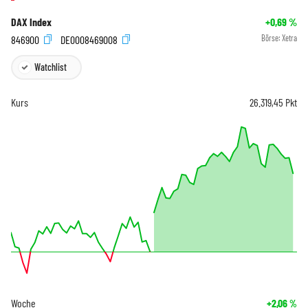
DAX Index
+0,69
%
846900
DE0008469008
Börse:
Xetra
Watchlist
Kurs
26.319,45
Pkt
Woche
+2,06
%