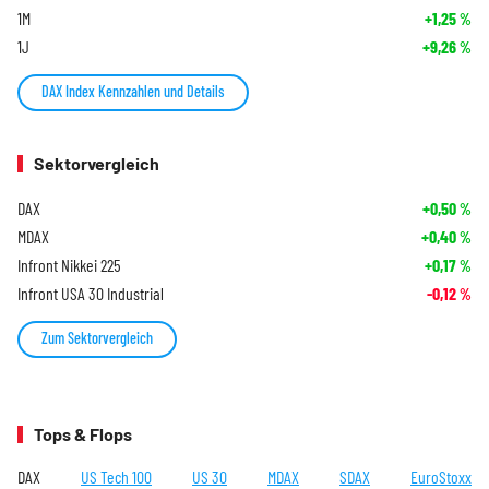
1M
+1,25
%
1J
+9,26
%
DAX Index Kennzahlen und Details
Sektorvergleich
DAX
+0,50
%
MDAX
+0,40
%
Infront Nikkei 225
+0,17
%
Infront USA 30 Industrial
-0,12
%
Zum Sektorvergleich
Tops & Flops
DAX
US Tech 100
US 30
MDAX
SDAX
EuroStoxx