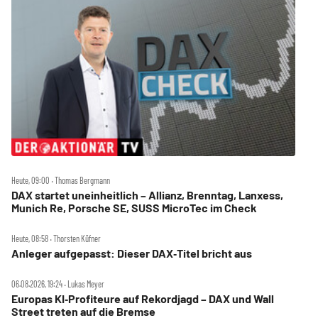
Heute, 09:00 ‧ Thomas Bergmann
DAX startet uneinheitlich – Allianz, Brenntag, Lanxess,
Munich Re, Porsche SE, SUSS MicroTec im Check
Heute, 08:58 ‧ Thorsten Küfner
Anleger aufgepasst: Dieser DAX‑Titel bricht aus
06.08.2026, 19:24 ‧ Lukas Meyer
Europas KI‑Profiteure auf Rekordjagd – DAX und Wall
Street treten auf die Bremse