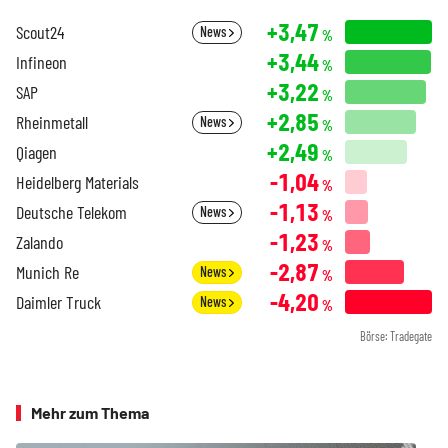
+3,47
Scout24
News
%
+3,44
Infineon
%
+3,22
SAP
%
+2,85
Rheinmetall
News
%
+2,49
Qiagen
%
-1,04
Heidelberg Materials
%
-1,13
Deutsche Telekom
News
%
-1,23
Zalando
%
-2,87
Munich Re
News
%
-4,20
Daimler Truck
News
%
Börse: Tradegate
Mehr zum Thema