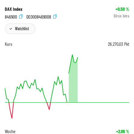
DAX Index
+0,50
%
846900
DE0008469008
Börse:
Xetra
Watchlist
Kurs
26.270,03
Pkt
Woche
+2,06
%