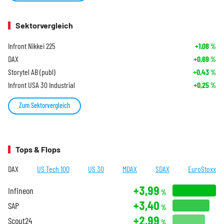
Sektorvergleich
Infront Nikkei 225
+1,08
%
DAX
+0,69
%
Storytel AB (publ)
+0,43
%
Infront USA 30 Industrial
+0,25
%
Zum Sektorvergleich
Tops & Flops
DAX
US Tech 100
US 30
MDAX
SDAX
EuroStoxx
+3,99
Infineon
%
+3,40
SAP
%
+2,99
Scout24
%