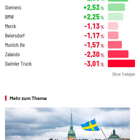
+2,53
Siemens
%
+2,25
BMW
%
-1,13
Merck
%
-1,17
Beiersdorf
%
-1,57
Munich Re
%
-2,30
Zalando
%
-3,01
Daimler Truck
%
Börse: Tradegate
Mehr zum Thema