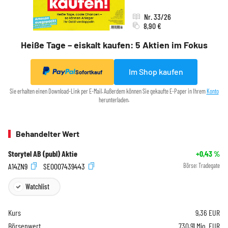
Nr. 33/26
8,90 €
Heiße Tage – eiskalt kaufen: 5 Aktien im Fokus
Im Shop kaufen
Sofortkauf
Sie erhalten einen Download-Link per E-Mail. Außerdem können Sie gekaufte E-Paper in Ihrem
Konto
herunterladen.
Behandelter Wert
Storytel AB (publ) Aktie
+0,43
%
A14ZN9
SE0007439443
Börse:
Tradegate
Watchlist
Kurs
9,36
EUR
Börsenwert
730,91 Mio. EUR