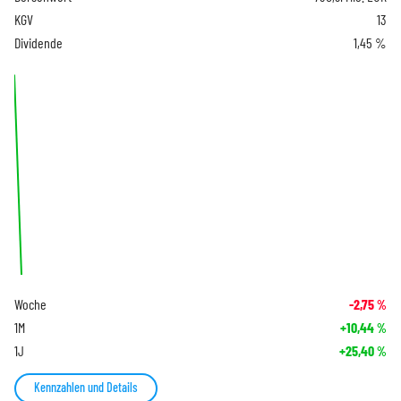
KGV
13
Dividende
1,45 %
Woche
-2,75
%
1M
+10,44
%
1J
+25,40
%
Kennzahlen und Details