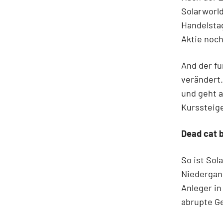
Solarworld
Handelsta
Aktie noch
And der fu
verändert.
und geht a
Kurssteig
Dead cat 
So ist Sol
Niedergan
Anleger in
abrupte 