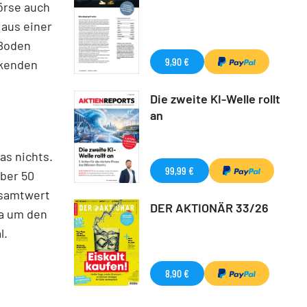
Börse auch
 aus einer
 Boden
9,90 €
ckenden
Die zweite KI-Welle rollt
an
as nichts.
99,99 €
über 50
esamtwert
DER AKTIONÄR 33/26
wa um den
l.
8,90 €