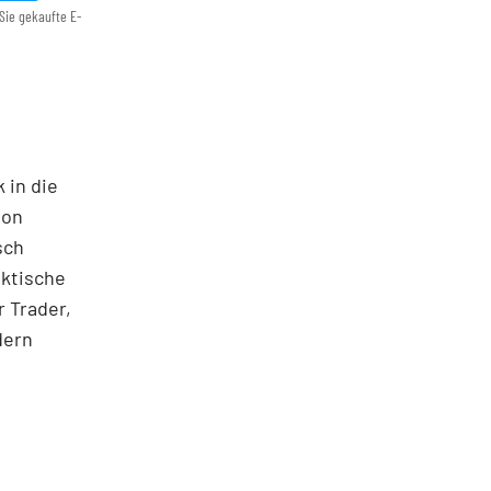
Sie gekaufte E-
 in die
ton
sch
aktische
 Trader,
dern