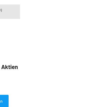
ng
5 Aktien
en