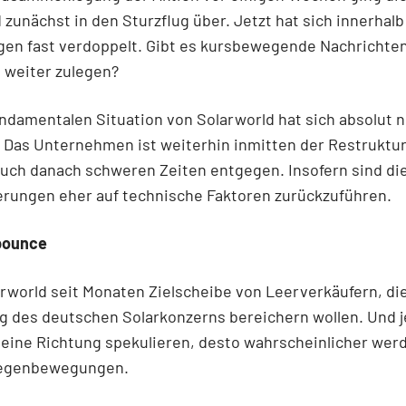
 zunächst in den Sturzflug über. Jetzt hat sich innerhalb
gen fast verdoppelt. Gibt es kursbewegende Nachrichten
 weiter zulegen?
ndamentalen Situation von Solarworld hat sich absolut n
 Das Unternehmen ist weiterhin inmitten der Restruktu
uch danach schweren Zeiten entgegen. Insofern sind di
erungen eher auf technische Faktoren zurückzuführen.
bounce
arworld seit Monaten Zielscheibe von Leerverkäufern, di
g des deutschen Solarkonzerns bereichern wollen. Und 
 eine Richtung spekulieren, desto wahrscheinlicher wer
Gegenbewegungen.