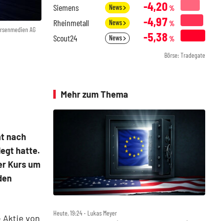
-4,20
Siemens
News
%
-4,97
Rheinmetall
News
%
örsenmedien AG
-5,38
Scout24
News
%
Börse: Tradegate
Mehr zum Thema
nt nach
egt hatte.
er Kurs um
den
Heute, 19:24 ‧ Lukas Meyer
 Aktie von