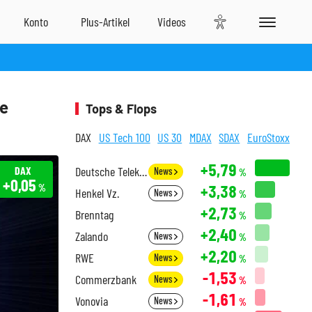
te
Tops & Flops
DAX
US Tech 100
US 30
MDAX
SDAX
EuroStoxx
+5,79
DAX
Deutsche Telekom
News
%
+0,05
+3,38
%
Henkel Vz.
News
%
+2,73
Brenntag
%
+2,40
Zalando
News
%
+2,20
RWE
News
%
-1,53
Commerzbank
News
%
-1,61
Vonovia
News
%