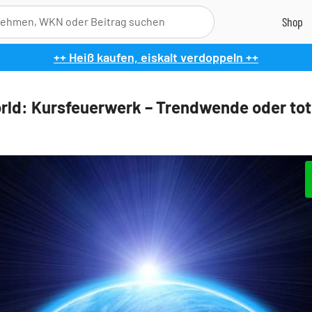
++ Heiß kaufen, eiskalt verdoppeln ++
rld: Kursfeuerwerk – Trendwende oder to