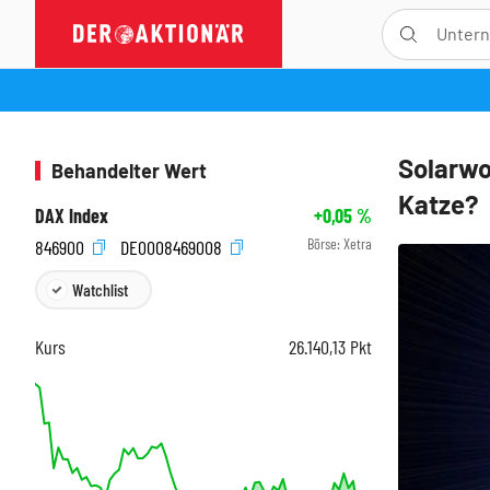
Solarwo
Behandelter Wert
Katze?
DAX Index
+0,05
%
Börse:
Xetra
846900
DE0008469008
Watchlist
Kurs
26.140,13
Pkt