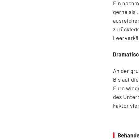
Ein nochma
gerne als 
ausreichen
zurückfede
Leerverkäu
Dramatisc
An der gru
Bis auf di
Euro wiede
des Untern
Faktor vie
Behande