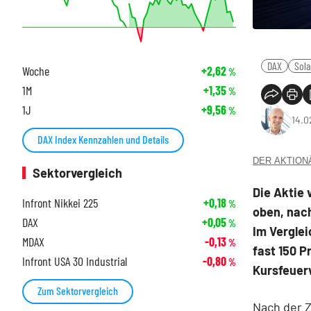
DAX
Sola
Woche
+2,62
%
1M
+1,35
%
1J
+9,56
%
14.0
DAX Index Kennzahlen und Details
DER AKTIONÄR
Sektorvergleich
Die Aktie 
Infront Nikkei 225
+0,18
%
oben, nach
DAX
+0,05
%
Im Verglei
MDAX
-0,13
%
fast 150 
Infront USA 30 Industrial
-0,80
%
Kursfeuer
Zum Sektorvergleich
Nach der 