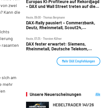
Europas KI‑Profiteure auf Rekordjagd
 von zwei
– DAX und Wall Street treten auf die
Bremse
? Kann die
Heute, 09:00 ‧ Thomas Bergmann
DAX‑Rally pausiert – Commerzbank,
Deutz, Rheinmetall, Scout24,
ichts
Siemens, SUSS, United Internet im
Check
rierung
Heute, 07:35 ‧ Thorsten Küfner
DAX fester erwartet: Siemens,
e rasanten
Rheinmetall, Deutsche Telekom,
Merck und Commerzbank im Fokus
Mehr DAX Empfehlungen
e sich am
je mehr
den
Unsere Neuerscheinungen
Alle
Neuerscheinungen
HEBELTRADER 141/26