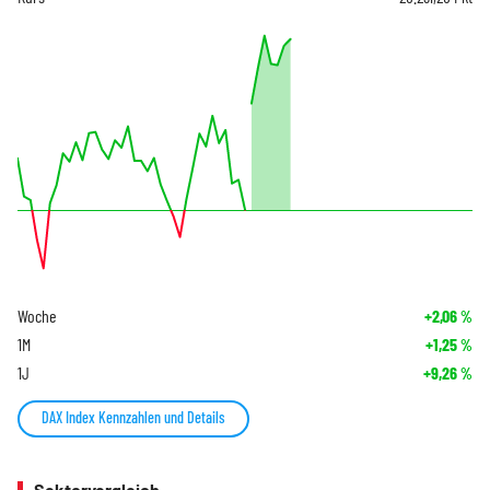
Woche
+2,06
%
1M
+1,25
%
1J
+9,26
%
DAX Index Kennzahlen und Details
Sektorvergleich