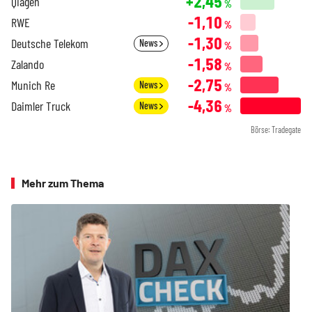
+2,45
Qiagen
%
-1,10
RWE
%
-1,30
Deutsche Telekom
News
%
-1,58
Zalando
%
-2,75
Munich Re
News
%
-4,36
Daimler Truck
News
%
Börse: Tradegate
Mehr zum Thema