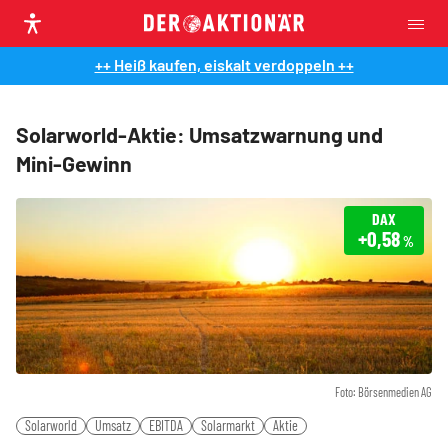
++ Heiß kaufen, eiskalt verdoppeln ++
Solarworld-Aktie: Umsatzwarnung und
Mini-Gewinn
DAX
+0,58
%
Foto: Börsenmedien AG
Solarworld
Umsatz
EBITDA
Solarmarkt
Aktie