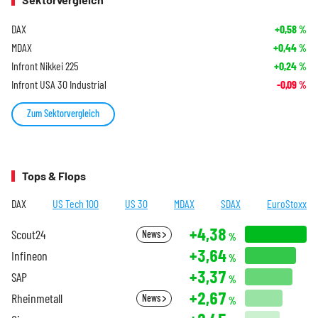
DAX
+0,58
%
MDAX
+0,44
%
Infront Nikkei 225
+0,24
%
Infront USA 30 Industrial
-0,09
%
Zum Sektorvergleich
Tops & Flops
DAX
US Tech 100
US 30
MDAX
SDAX
EuroStoxx
+4,38
Scout24
News
%
+3,64
Infineon
%
+3,37
SAP
%
+2,67
Rheinmetall
News
%