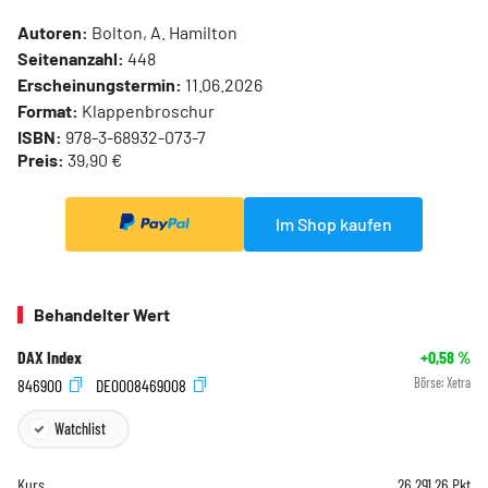
Autoren:
Bolton, A. Hamilton
Seitenanzahl:
448
Erscheinungstermin:
11.06.2026
Format:
Klappenbroschur
ISBN:
978-3-68932-073-7
Preis:
39,90 €
Im Shop kaufen
Behandelter Wert
DAX Index
+0,58
%
846900
DE0008469008
Börse:
Xetra
Watchlist
Kurs
26.291,26
Pkt