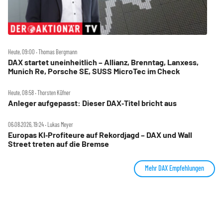
Heute, 09:00 ‧ Thomas Bergmann
DAX startet uneinheitlich – Allianz, Brenntag, Lanxess,
Munich Re, Porsche SE, SUSS MicroTec im Check
Heute, 08:58 ‧ Thorsten Küfner
Anleger aufgepasst: Dieser DAX‑Titel bricht aus
06.08.2026, 19:24 ‧ Lukas Meyer
Europas KI‑Profiteure auf Rekordjagd – DAX und Wall
Street treten auf die Bremse
Mehr DAX Empfehlungen