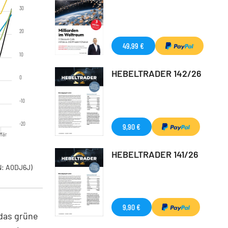
30
20
49,99 €
10
HEBELTRADER 142/26
0
-10
-20
9,90 €
 Mär
HEBELTRADER 141/26
: A0DJ6J)
9,90 €
 das grüne