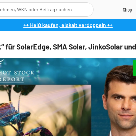
++ Heiß kaufen, eiskalt verdoppeln ++
“ für SolarEdge, SMA Solar, JinkoSolar un