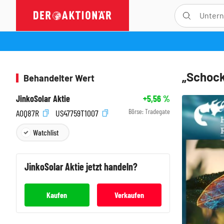
„Schock
Behandelter Wert
JinkoSolar Aktie
+5,56
%
Börse:
Tradegate
A0Q87R
US47759T1007
Watchlist
JinkoSolar
Aktie jetzt handeln?
Kaufen
Verkaufen