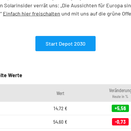
n Solarinsider verrät uns: „Die Aussichten für Europa si
.“
Einfach hier freischalten
und mit uns auf die grüne Off
Start Depot 2030
lte Werte
Veränderun
Wert
Heute in %
14,72
€
+5,56
54,60
€
-0,73