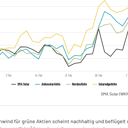
7. Feb
14. Feb
21. Feb
28. Feb
7.
SMA Solar
Jinkosolar
Aktie
Nordex
Aktie
Solaredge
Aktie
SMA Solar
(WKN
wind für grüne Aktien scheint nachhaltig und beflügelt