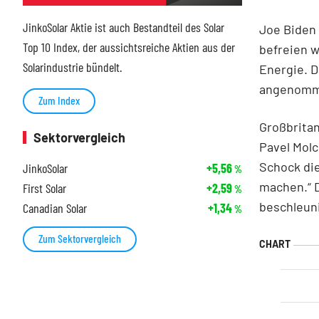
JinkoSolar Aktie ist auch Bestandteil des Solar
Joe Biden 
Top 10 Index, der aussichtsreiche Aktien aus der
befreien w
Solarindustrie bündelt.
Energie. D
angenomme
Zum Index
Großbritan
Sektorvergleich
Pavel Molc
Schock die
JinkoSolar
+5,56
%
machen.“ 
First Solar
+2,59
%
beschleun
Canadian Solar
+1,34
%
Zum Sektorvergleich