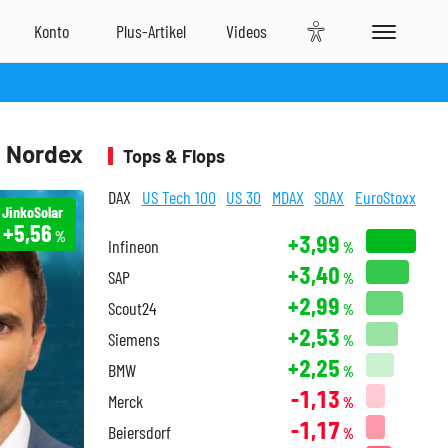
d Nordex
Tops & Flops
DAX
US Tech 100
US 30
MDAX
SDAX
EuroStoxx
JinkoSolar
+5,56
%
+3,99
Infineon
%
+3,40
SAP
%
+2,99
Scout24
%
+2,53
Siemens
%
+2,25
BMW
%
-1,13
Merck
%
-1,17
Beiersdorf
%