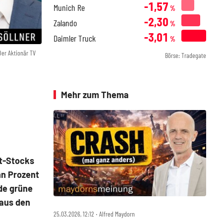
-1,57
Munich Re
%
-2,30
Zalando
%
-3,01
Daimler Truck
%
Der Aktionär TV
Börse: Tradegate
Mehr zum Thema
ot-Stocks
hn Prozent
de grüne
 aus den
25.03.2026, 12:12 ‧ Alfred Maydorn