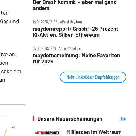
Der Crash kommt! – aber mal ganz
anders
rten
, Gas und
14.01.2026, 13:22 ‧ Alfred Maydorn
maydornreport: Crash! ‑25 Prozent,
KI‑Aktien, Silber, Ethereum
07.01.2026, 13:11 ‧ Alfred Maydorn
tive an.
maydornsmeinung: Meine Favoriten
für 2026
esen
ichkeit zu
Mehr JinkoSolar Empfehlungen
nun
Unsere Neuerscheinungen
Alle
Neuerscheinungen
40
Milliarden im Weltraum