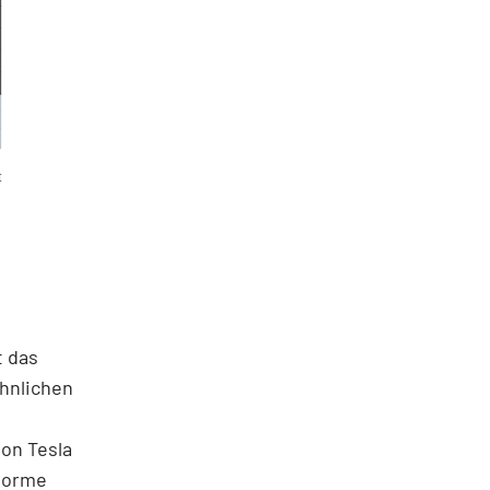
t
t das
öhnlichen
von Tesla
enorme