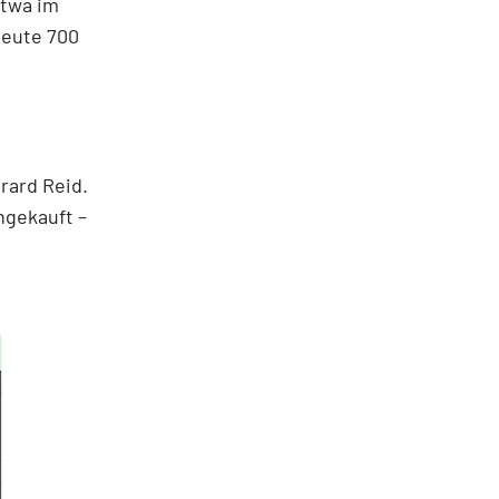
etwa im
heute 700
rard Reid.
hgekauft –