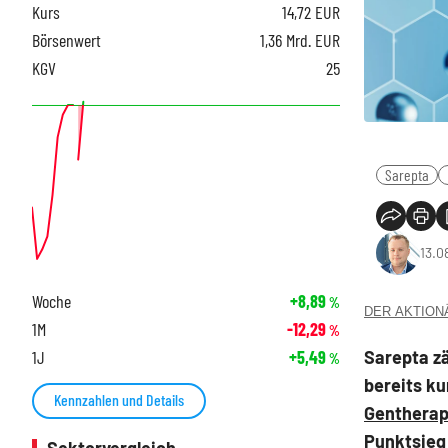
Kurs
14,72
EUR
Börsenwert
1,36 Mrd. EUR
KGV
25
Sarepta
13.0
Woche
+8,89
%
DER AKTIONÄR
1M
-12,29
%
Sarepta zä
1J
+5,49
%
bereits k
Kennzahlen und Details
Gentherap
Punktsieg