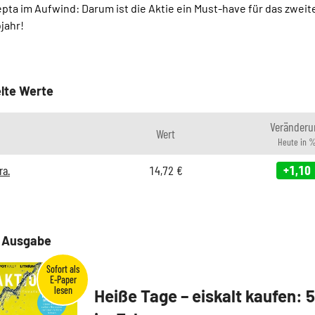
pta im Aufwind: Darum ist die Aktie ein Must-have für das zweit
jahr!
lte Werte
Veränderu
Wert
Heute in 
ra.
14,72
€
+1,10
e Ausgabe
Heiße Tage – eiskalt kaufen: 