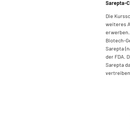
Sarepta-C
Die Kurss
weiteres A
erwerben. 
Biotech-Ge
Sarepta (n
der FDA. D
Sarepta d
vertreiben