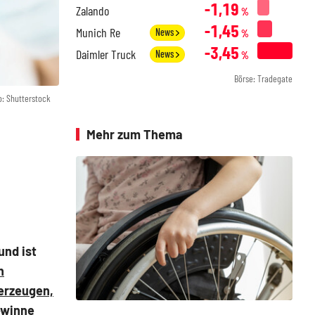
-1,19
Zalando
%
-1,45
Munich Re
News
%
-3,45
Daimler Truck
News
%
Börse: Tradegate
o: Shutterstock
Mehr zum Thema
und ist
n
erzeugen,
ewinne