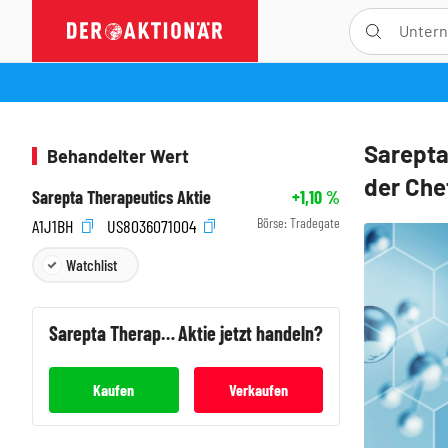
Sarepta
Behandelter Wert
der Che
Sarepta Therapeutics Aktie
+1,10
%
Börse:
Tradegate
A1J1BH
US8036071004
Watchlist
Sarepta Therapeutics
Aktie jetzt handeln?
Kaufen
Verkaufen