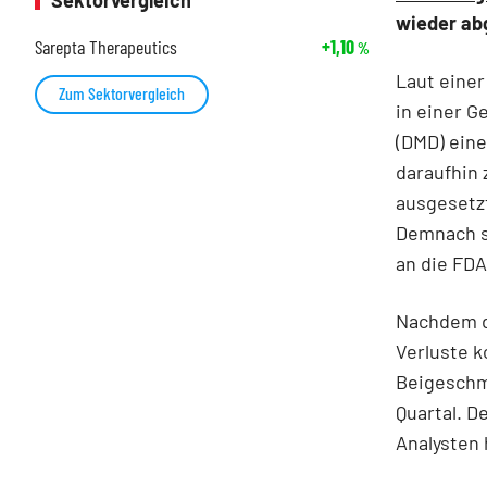
Sektorvergleich
wieder ab
Sarepta Therapeutics
+1,10
%
Laut einer
Zum Sektorvergleich
in einer 
(DMD) eine
daraufhin 
ausgesetzt
Demnach se
an die FDA
Nachdem de
Verluste k
Beigeschm
Quartal. D
Analysten 