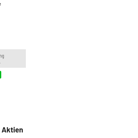
e
ng
%
5 Aktien