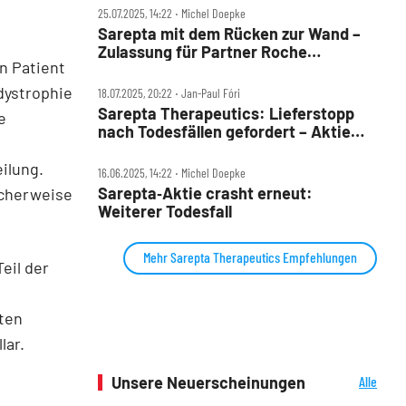
25.07.2025, 14:22 ‧ Michel Doepke
Sarepta mit dem Rücken zur Wand –
Zulassung für Partner Roche
n Patient
verweigert
dystrophie
18.07.2025, 20:22 ‧ Jan-Paul Fóri
Sarepta Therapeutics: Lieferstopp
e
nach Todesfällen gefordert – Aktie
bricht ein
ilung.
16.06.2025, 14:22 ‧ Michel Doepke
Sarepta‑Aktie crasht erneut:
icherweise
Weiterer Todesfall
Mehr Sarepta Therapeutics Empfehlungen
eil der
ten
lar.
Unsere Neuerscheinungen
Alle
Neuerscheinungen