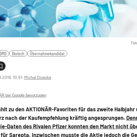
Fot
DMD
Biotech
Übernahmekandidat
8.2019, 10:51
‧
Michel Doepke
 bei Google bevorzugen
hlt zu den AKTIONÄR-Favoriten für das zweite Halbjahr 
urz nach der Kaufempfehlung kräftig angesprungen.
Den
ie-Daten des Rivalen Pfizer konnten den Markt nicht üb
 für Sarepta
. Inzwischen musste die Aktie jedoch die G