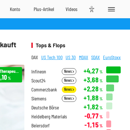
 kauft
Tops & Flops
DAX
US Tech 100
US 30
MDAX
SDAX
EuroStoxx
+4,27
Sarepta Therapeutics
Infineon
News
%
,10
+3,68
%
Scout24
News
%
+2,28
Commerzbank
News
%
+1,88
Siemens
News
%
+1,82
Deutsche Börse
%
-0,77
Heidelberg Materials
%
-1,15
Beiersdorf
%