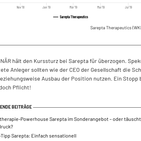
Nov '18
Jan '19
Mär '19
Mai '19
Jul '19
Sarepta Therapeutics
Sarepta Therapeutics
(WK
ÄR hält den Kurssturz bei Sarepta für überzogen. Spek
ete Anleger sollten wie der CEO der Gesellschaft die S
eziehungsweise Ausbau der Position nutzen. Ein Stopp b
doch Pflicht!
therapie-Powerhouse Sarepta im Sonderangebot – oder täuscht
druck?
Tipp Sarepta: Einfach sensationell