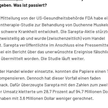
geben. Was ist passiert?
 Mitteilung von der US-Gesundheitsbehörde FDA habe ei
Gentherapie-Studie zur Behandlung von Duchenne Muskel
 schwere Krankheit entwickelt. Die Sarepta-Aktie stürzt
zweistellig ab und wurde (zwischenzeitlich) vom Handel
. Sarepta veröffentlichte im Anschluss eine Pressemitte
i ein Bericht über das unerwünschte Ereignise fälschl
 übermittelt worden. Die Studie läuft weiter.
r Handel wieder einsetzte, konnten die Papiere einen T
ompensieren. Dennoch hat dieser Vorfall einen faden
ack. Dafür überzeugte Sarepta mit den Zahlen zum zwei
er Umsatz kletterte um 28,7 Prozent auf 94,7 Millionen Dol
haben mit 3,6 Millionen Dollar weniger gerechnet.