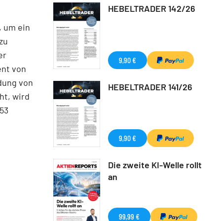
HEBELTRADER 142/26
, um ein
zu
er
9,90 €
ent von
idung von
HEBELTRADER 141/26
ht, wird
53
9,90 €
Die zweite KI-Welle rollt
an
99,99 €