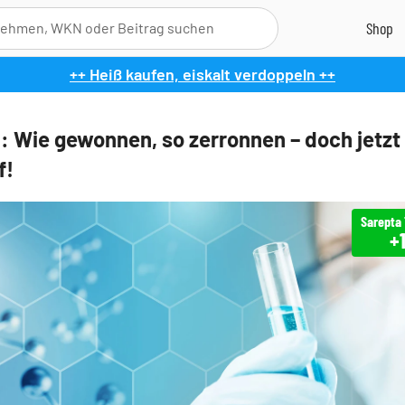
++ Heiß kaufen, eiskalt verdoppeln ++
: Wie gewonnen, so zerronnen – doch jetzt
f!
+1