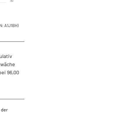
80
N: A1J1BH)
ulativ
chwäche
ei 96,00
 der