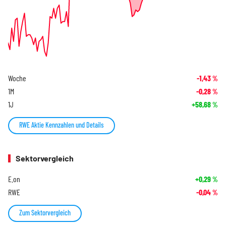
Woche
-1,43
%
1M
-0,28
%
1J
+58,68
%
RWE Aktie Kennzahlen und Details
Sektorvergleich
E.on
+0,29
%
RWE
-0,04
%
Zum Sektorvergleich