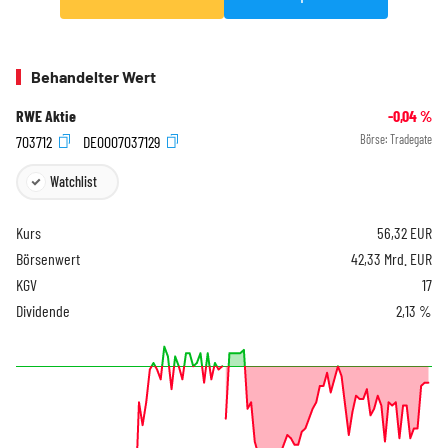
Behandelter Wert
RWE Aktie
-0,04
%
703712
DE0007037129
Börse:
Tradegate
Watchlist
Kurs
56,32
EUR
Börsenwert
42,33 Mrd. EUR
KGV
17
Dividende
2,13 %