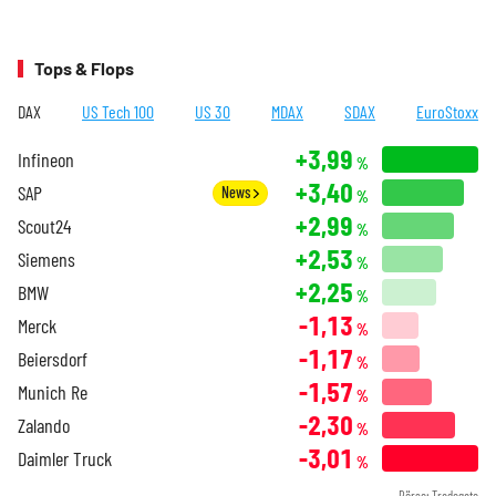
Tops & Flops
DAX
US Tech 100
US 30
MDAX
SDAX
EuroStoxx
+3,99
Infineon
%
+3,40
SAP
News
%
+2,99
Scout24
%
+2,53
Siemens
%
+2,25
BMW
%
-1,13
Merck
%
-1,17
Beiersdorf
%
-1,57
Munich Re
%
-2,30
Zalando
%
-3,01
Daimler Truck
%
Börse: Tradegate