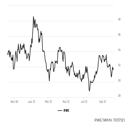
38
36
34
32
30
28
Nov '20
Jan '21
Mär '21
Mai '21
Jul '21
Sep '21
RWE
RWE
(WKN: 703712)