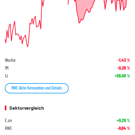
Woche
-1,43
%
1M
-0,28
%
1J
+58,68
%
RWE Aktie Kennzahlen und Details
Sektorvergleich
E.on
+0,29
%
RWE
-0,04
%