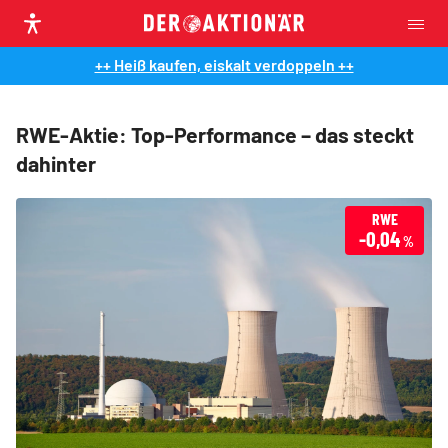
++ Heiß kaufen, eiskalt verdoppeln ++
RWE-Aktie: Top-Performance – das steckt
dahinter
RWE
-0,04
%