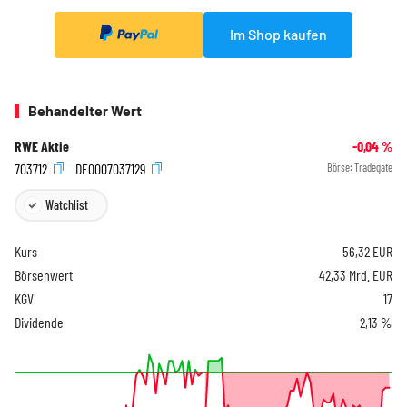
Im Shop kaufen
Behandelter Wert
RWE Aktie
-0,04
%
703712
DE0007037129
Börse:
Tradegate
Watchlist
Kurs
56,32
EUR
Börsenwert
42,33 Mrd. EUR
KGV
17
Dividende
2,13 %