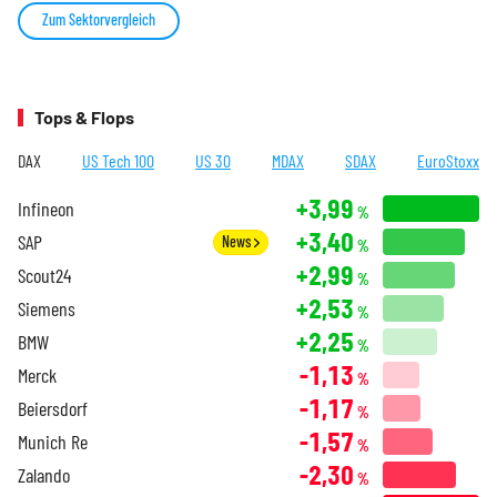
Zum Sektorvergleich
Tops & Flops
DAX
US Tech 100
US 30
MDAX
SDAX
EuroStoxx
+3,99
Infineon
%
+3,40
SAP
News
%
+2,99
Scout24
%
+2,53
Siemens
%
+2,25
BMW
%
-1,13
Merck
%
-1,17
Beiersdorf
%
-1,57
Munich Re
%
-2,30
Zalando
%