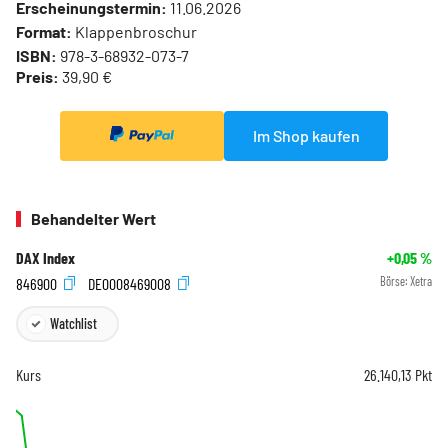
Erscheinungstermin:
11.06.2026
Format:
Klappenbroschur
ISBN:
978-3-68932-073-7
Preis:
39,90 €
Im Shop kaufen
Behandelter Wert
DAX Index
+0,05
%
846900
DE0008469008
Börse:
Xetra
Watchlist
Kurs
26.140,13
Pkt