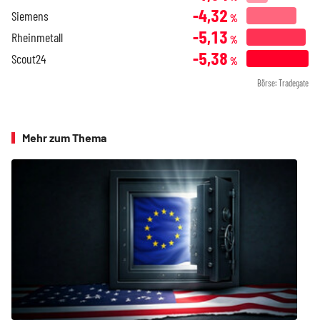
-4,32
Siemens
%
-5,13
Rheinmetall
%
-5,38
Scout24
%
Börse: Tradegate
Mehr zum Thema