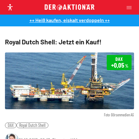
++ Heiß kaufen, eiskalt verdoppeln ++
Royal Dutch Shell: Jetzt ein Kauf!
DAX
+0,05
%
Foto: Börsenmedien AG
DAX
Royal Dutch Shell