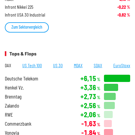
Infront Nikkei 225
-0,22
%
Infront USA 30 Industrial
-0,82
%
Zum Sektorvergleich
Tops & Flops
DAX
US Tech 100
US 30
MDAX
SDAX
EuroStoxx
+6,15
Deutsche Telekom
%
+3,36
Henkel Vz.
%
+2,73
Brenntag
%
+2,56
Zalando
%
+2,06
RWE
%
-1,63
Commerzbank
%
-1,84
Vonovia
%