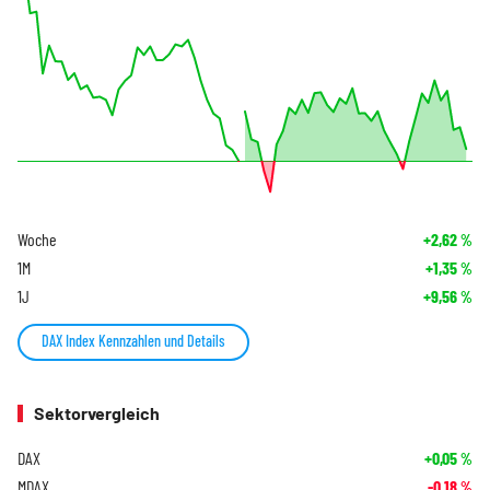
Woche
+2,62
%
1M
+1,35
%
1J
+9,56
%
DAX Index Kennzahlen und Details
Sektorvergleich
DAX
+0,05
%
MDAX
-0,18
%