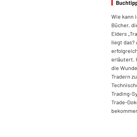
Buchtipp
Wie kann i
Bücher, di
Elders „Tr
liegt das? 
erfolgreic
erläutert.
die Wunden
Tradern zu
Technische
Trading-Sy
Trade-Doku
bekommen S