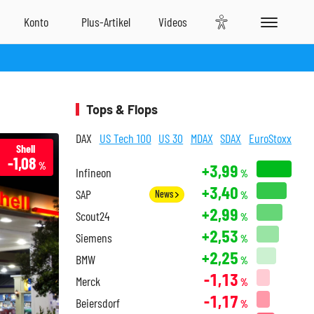
Tops & Flops
DAX
US Tech 100
US 30
MDAX
SDAX
EuroStoxx
Shell
-1,08
%
+3,99
Infineon
%
+3,40
SAP
News
%
+2,99
Scout24
%
+2,53
Siemens
%
+2,25
BMW
%
-1,13
Merck
%
-1,17
Beiersdorf
%