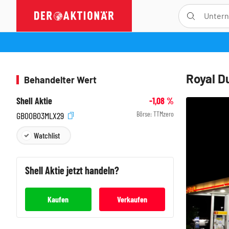
Royal D
Behandelter Wert
Shell Aktie
-1,08
%
Börse:
TTMzero
GB00B03MLX29
Watchlist
Shell
Aktie jetzt handeln?
Kaufen
Verkaufen