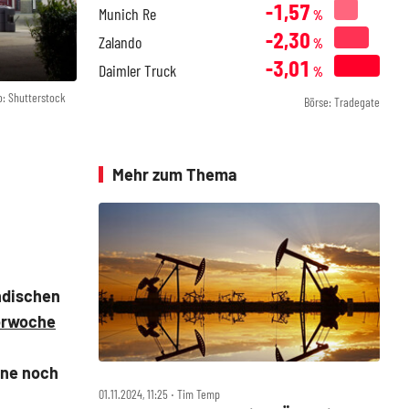
-1,57
Munich Re
%
-2,30
Zalando
%
-3,01
Daimler Truck
%
o: Shutterstock
Börse: Tradegate
Mehr zum Thema
ndischen
orwoche
ine noch
01.11.2024, 11:25 ‧ Tim Temp