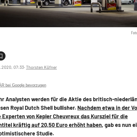
Fot
2.2020, 07:33
‧
Thorsten Küfner
 bei Google bevorzugen
r Analysten werden für die Aktie des britisch-niederlä
sen Royal Dutch Shell bullisher.
Nachdem etwa in der V
e Experten von Kepler Cheuvreux das Kursziel für die
titel kräftig auf 20,50 Euro erhöht haben
, gab es nun e
ptimistischere Studie.