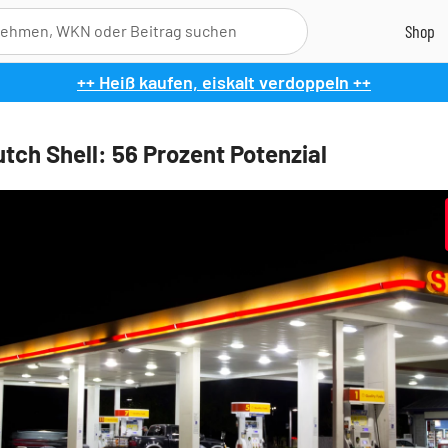
++ Heiß kaufen, eiskalt verdoppeln ++
utch Shell: 56 Prozent Potenzial