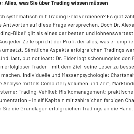
: Alles, was Sie über Trading wissen müssen
ch systematisch mit Trading Geld verdienen? Es gibt zah
e Antworten auf diese Frage versprechen. Doch Dr. Alex
ading-Bibel“ gilt als eines der besten und lohnenswertes
Aus jeder Zeile spricht der Profi, der alles, was er empfie
h umsetzt. Sämtliche Aspekte erfolgreichen Tradings we
 Und, last, but not least: Dr. Elder legt schonungslos den 
 erfolgloser Trader – mit dem Ziel, seine Leser zu bess
 machen. Individuelle und Massenpsychologie; Chartanal
 Analyse mittels Computer; Volumen und Zeit; Marktind
steme; Trading-Vehikel; Risikomanagement; praktische 
mentation – in elf Kapiteln mit zahlreichen farbigen Cha
ie die Grundlagen erfolgreichen Tradings an die Hand.