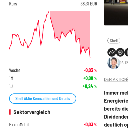
Kurs
38,31
EUR
Shell
16.1
Woche
-0,03
%
1M
+0,08
%
DER AKTIONÄR
1J
+0,24
%
Immer meh
Shell Aktie Kennzahlen und Details
Energierie
bereits di
Sektorvergleich
Dividenden
ExxonMobil
-0,03
deutlich o
%