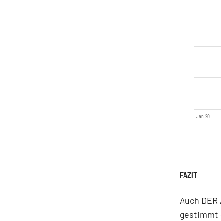
Jan '20
Auch DER A
gestimmt -