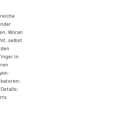
lreiche
ander
ten. Woran
hlt, selbst
rden
Finger in
eren
yse;
ikatoren;
Details;
rts