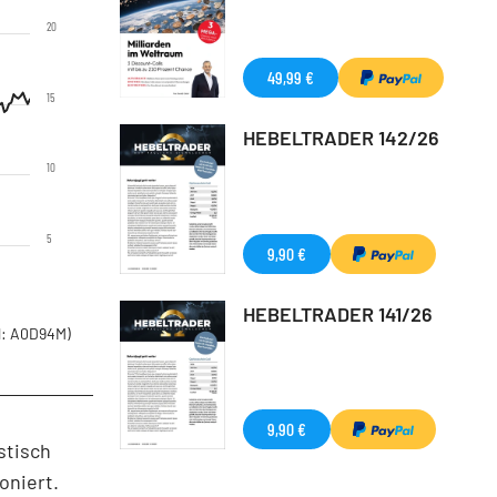
20
49,99 €
15
HEBELTRADER 142/26
10
5
9,90 €
HEBELTRADER 141/26
: A0D94M)
9,90 €
stisch
oniert.