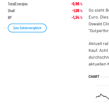
TotalEnergies
-0,96
%
So sieht B
Shell
-1,08
%
Euro. Dies
BP
-1,34
%
Oswald Cl
Zum Sektorvergleich
"Outperfo
Aktuell ra
Kauf. Acht
durchschni
aktuellen 