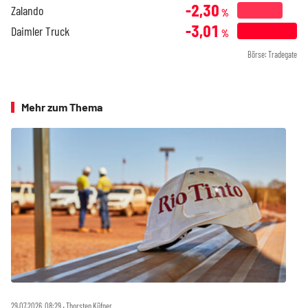
-2,30
Zalando
%
-3,01
Daimler Truck
%
Börse: Tradegate
Mehr zum Thema
29.07.2026, 08:29 ‧ Thorsten Küfner