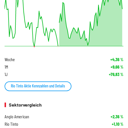
Woche
+4,36
%
1M
+9,66
%
1J
+76,83
%
Rio Tinto Aktie Kennzahlen und Details
Sektorvergleich
Anglo American
+2,36
%
Rio Tinto
+1,10
%