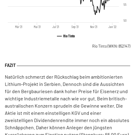
55
50
Mär '21
Mai '21
Jul '21
Sep '21
Nov '21
Jan '22
Rio Tinto
Rio Tinto
(WKN: 852147)
Natürlich schmerzt der Rückschlag beim ambitionierten
Lithium-Projekt in Serbien. Dennoch sind die Aussichten
für den Bergbauriesen dank hoher Preise für Eisenerz und
wichtige Industriemetalle nach wie vor gut. Beim britisch-
australischen Konzern sprudeln die Gewinne weiter. Die
Aktie ist mit einem einstelligen KGV und einer
zweistelligen Dividendenrendite immer noch ein absolutes
Schnäppchen. Daher können Anleger den jüngsten
Kursrückgang zum Einstieg nutzen (Stoppkurs: 55,00 Euro).