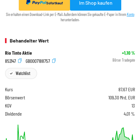
Im Shop kaufen
Sofortkauf
Sie erhalten einen Download-Link per E-Mail. Außerdem können Sie gekaufte E-Paper in Ihrem
Konto
herunterladen.
Behandelter Wert
Rio Tinto Aktie
+1,10
%
852147
GB0007188757
Börse:
Tradegate
Watchlist
Kurs
87,67
EUR
Börsenwert
109,30 Mrd. EUR
KGV
13
Dividende
4,01 %