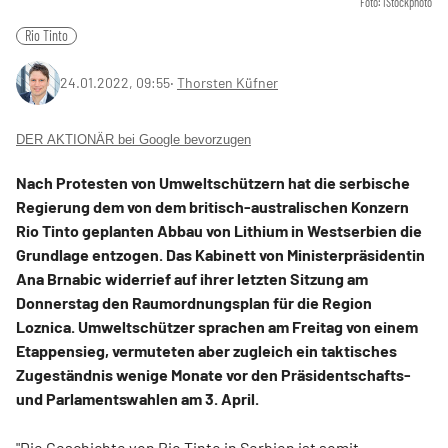
Foto: iStockphoto
Rio Tinto
24.01.2022, 09:55
‧
Thorsten Küfner
DER AKTIONÄR bei Google bevorzugen
Nach Protesten von Umweltschützern hat die serbische
Regierung dem von dem britisch-australischen Konzern
Rio Tinto geplanten Abbau von Lithium in Westserbien die
Grundlage entzogen. Das Kabinett von Ministerpräsidentin
Ana Brnabic widerrief auf ihrer letzten Sitzung am
Donnerstag den Raumordnungsplan für die Region
Loznica. Umweltschützer sprachen am Freitag von einem
Etappensieg, vermuteten aber zugleich ein taktisches
Zugeständnis wenige Monate vor den Präsidentschafts-
und Parlamentswahlen am 3. April.
"Die Geschichte von Rio Tinto in Serbien ist somit