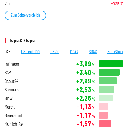
Vale
-0,39
%
Zum Sektorvergleich
Tops & Flops
DAX
US Tech 100
US 30
MDAX
SDAX
EuroStoxx
+3,99
Infineon
%
+3,40
SAP
%
+2,99
Scout24
%
+2,53
Siemens
%
+2,25
BMW
%
-1,13
Merck
%
-1,17
Beiersdorf
%
-1,57
Munich Re
%