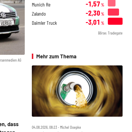
-1,57
Munich Re
%
-2,30
Zalando
%
-3,01
Daimler Truck
%
Börse: Tradegate
Mehr zum Thema
örsenmedien AG
en, dass
04.08.2026, 08:23 ‧ Michel Doepke