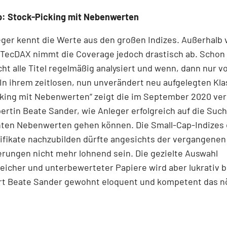
p: Stock-Picking mit Nebenwerten
ger kennt die Werte aus den großen Indizes. Außerhalb 
TecDAX nimmt die Coverage jedoch drastisch ab. Schon
ht alle Titel regel­mäßig analysiert und wenn, dann nur 
In ihrem zeitlosen, nun unverändert neu aufgelegten Kla
cking mit Nebenwerten“ zeigt die im September 2020 ve
rtin Beate Sander, wie Anleger erfolgreich auf die Suc
nten Nebenwerten gehen können. Die Small-Cap-Indizes 
ifikate nachzubilden dürfte angesichts der vergangenen
r­ungen nicht mehr lohnend sein. Die gezielte Auswahl
eicher und unterbewerteter Papiere wird aber lukrativ b
ert Beate Sander gewohnt eloquent und kompetent das n