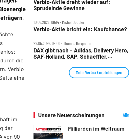
tragen.
Verbio‑Aktie dreht wieder auf:
Sprudelnde Gewinne
 Bioenergie
eträgern.
10.06.2026, 08:14 ‧ Michel Doepke
Verbio‑Aktie bricht ein: Kaufchance?
öchte
us
28.05.2026, 09:00 ‧ Thomas Bergmann
DAX gibt nach – Adidas, Delivery Hero,
zenlos:
SAF‑Holland, SAP, Schaeffler,
 durch die
Siemens, Verbio im Check
rn. Verbio
Mehr Verbio Empfehlungen
Seite eine
Unsere Neuerscheinungen
Alle
häft im
Neuerscheinungen
g der
Milliarden im Weltraum
A von 90