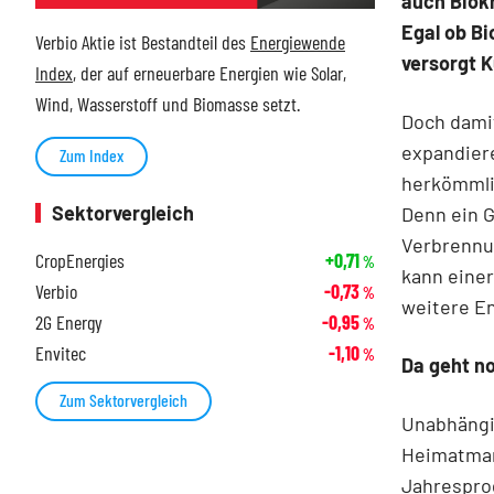
auch Biokr
Egal ob Bi
Verbio Aktie ist Bestandteil des
Energiewende
versorgt 
Index
, der auf erneuerbare Energien wie Solar,
Wind, Wasserstoff und Biomasse setzt.
Doch dami
expandiere
Zum Index
herkömmlic
Sektorvergleich
Denn ein G
Verbrennun
CropEnergies
+0,71
%
kann einer
Verbio
-0,73
%
weitere En
2G Energy
-0,95
%
Envitec
-1,10
%
Da geht n
Zum Sektorvergleich
Unabhängi
Heimatmar
Jahresprog