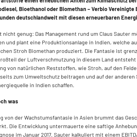
aftstoffe einen erheblichen Anteil zum Klimaschutz bei
odiesel, Bioethanol oder Biomethan – Verbio Vereinigte
Kunden deutschlandweit mit diesen erneuerbaren Energi
t nicht genug: Das Management rund um Claus Sauter m
n und plant eine Produktionsanlage in Indien, welche a
hen Stroh Biomethan produziert. Die Fantasie ist gren
roßteil der Luftverschmutzung in diesem Land entsteht
g von natürlichen Reststoffen, wie Stroh, auf den Felde
seits zum Umweltschutz beitragen und auf der anderen 
ergiequelle in Indien schaffen.
och was
g von der Wachstumsfantasie in Asien brummt das Gesc
kt. Die Entwicklung untermauerte eine saftige Anhebun
nose im Januar 2017. Sauter kalkuliert mit einem EBITD