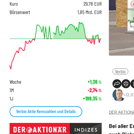
Kurs
29,78
EUR
Börsenwert
1,85 Mrd. EUR
Verbio
Woche
+1,36
%
1M
-2,74
%
12.0
1J
+199,35
%
Verbio Aktie Kennzahlen und Details
DER AKTIONÄR
Bei aller 