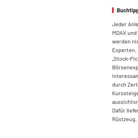
Buchtip
Jeder Anle
MDAX und 
werden nic
Experten. 
„Stock-Pi
Börsenexpe
interessa
durch Zert
Kurssteige
aussichtsr
Dafür lief
Rüstzeug.