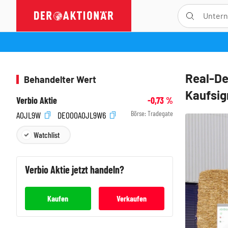
Real-De
Behandelter Wert
Kaufsig
Verbio Aktie
-0,73
%
Börse:
Tradegate
A0JL9W
DE000A0JL9W6
Watchlist
Verbio
Aktie jetzt handeln?
Kaufen
Verkaufen