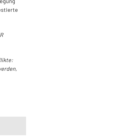
wegung
stierte
ER
ikte:
werden,