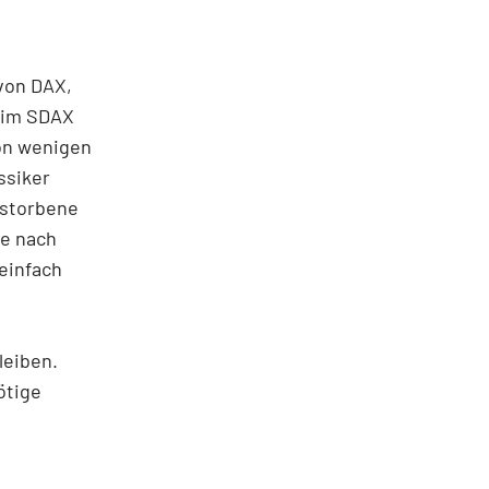
von DAX,
 im SDAX
von wenigen
ssiker
rstorbene
he nach
einfach
leiben.
ötige