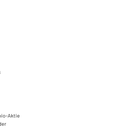
G
bio-Aktie
der