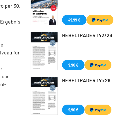
o per 30.
49,99 €
 Ergebnis
HEBELTRADER 142/26
te
iveau für
9,90 €
e
r das
HEBELTRADER 141/26
ol-
9,90 €