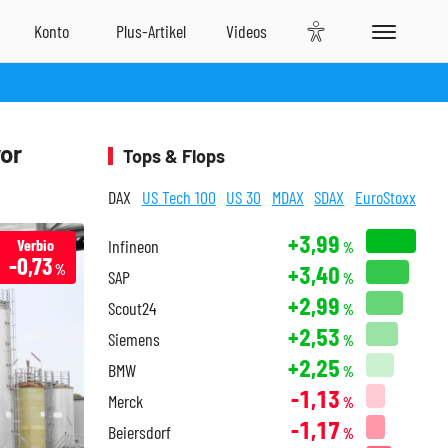
vor
Tops & Flops
DAX
US Tech 100
US 30
MDAX
SDAX
EuroStoxx
+3,99
Verbio
Infineon
%
-0,73
+3,40
%
SAP
%
+2,99
Scout24
%
+2,53
Siemens
%
+2,25
BMW
%
-1,13
Merck
%
-1,17
Beiersdorf
%