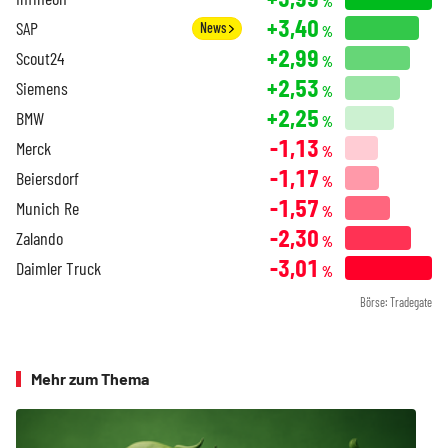
%
+3,40
SAP
News
%
+2,99
Scout24
%
+2,53
Siemens
%
+2,25
BMW
%
-1,13
Merck
%
-1,17
Beiersdorf
%
-1,57
Munich Re
%
-2,30
Zalando
%
-3,01
Daimler Truck
%
Börse: Tradegate
Mehr zum Thema