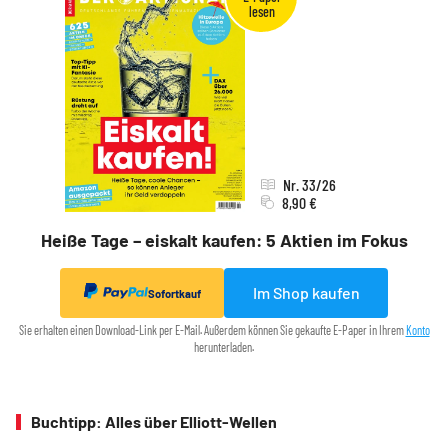
Nr. 33/26
8,90 €
Heiße Tage – eiskalt kaufen: 5 Aktien im Fokus
Im Shop kaufen
Sofortkauf
Sie erhalten einen Download-Link per E-Mail. Außerdem können Sie gekaufte E-Paper in Ihrem
Konto
herunterladen.
Buchtipp: Alles über Elliott-Wellen