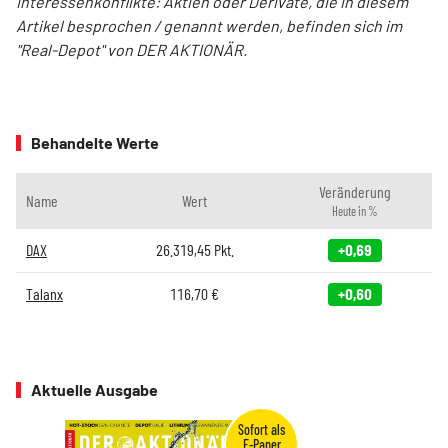
Interessenkonflikte: Aktien oder Derivate, die in diesem
Artikel besprochen / genannt werden, befinden sich im
"Real-Depot" von DER AKTIONÄR.
Behandelte Werte
Veränderung
Name
Wert
Heute in %
DAX
26.319,45
Pkt.
+0,69
Talanx
116,70
€
+0,60
Aktuelle Ausgabe