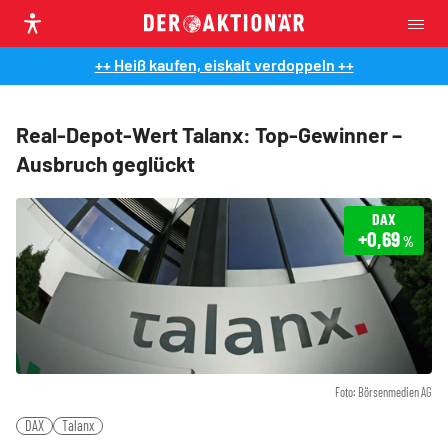
++ Heiß kaufen, eiskalt verdoppeln ++
Real-Depot-Wert Talanx: Top-Gewinner –
Ausbruch geglückt
DAX
+0,69
%
Foto: Börsenmedien AG
DAX
Talanx