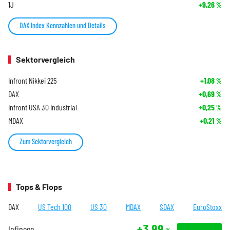
1J
+9,26
%
DAX Index Kennzahlen und Details
Sektorvergleich
Infront Nikkei 225
+1,08
%
DAX
+0,69
%
Infront USA 30 Industrial
+0,25
%
MDAX
+0,21
%
Zum Sektorvergleich
Tops & Flops
DAX
US Tech 100
US 30
MDAX
SDAX
EuroStoxx
+3,99
Infineon