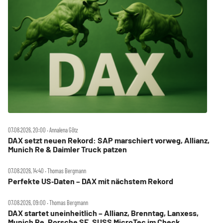
07.08.2026, 20:00 ‧ Annalena Götz
DAX setzt neuen Rekord: SAP marschiert vorweg, Allianz,
Munich Re & Daimler Truck patzen
07.08.2026, 14:40 ‧ Thomas Bergmann
Perfekte US‑Daten – DAX mit nächstem Rekord
07.08.2026, 09:00 ‧ Thomas Bergmann
DAX startet uneinheitlich – Allianz, Brenntag, Lanxess,
Munich Re, Porsche SE, SUSS MicroTec im Check