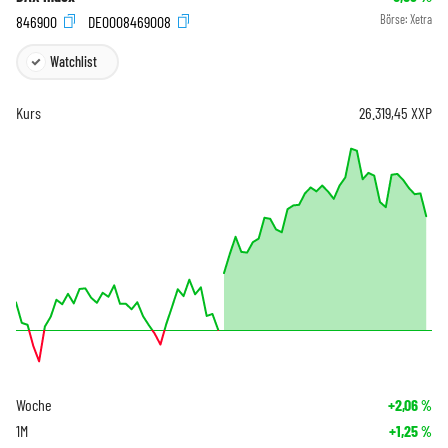
846900
DE0008469008
Börse:
Xetra
Watchlist
Kurs
26.319,45
XXP
Woche
+2,06
%
1M
+1,25
%