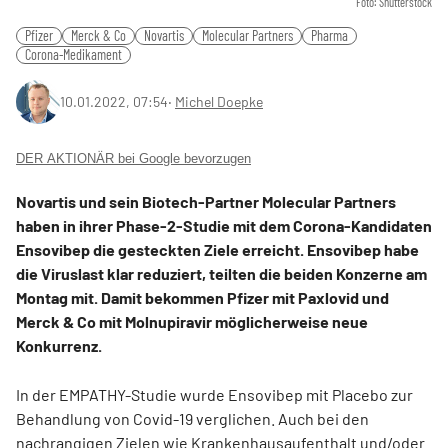
Foto: Shutterstock
Pfizer
Merck & Co
Novartis
Molecular Partners
Pharma
Corona-Medikament
10.01.2022, 07:54
‧
Michel Doepke
DER AKTIONÄR bei Google bevorzugen
Novartis
und sein Biotech-Partner Molecular Partners
haben in ihrer Phase-2-Studie mit dem Corona-Kandidaten
Ensovibep die gesteckten Ziele erreicht. Ensovibep habe
die Viruslast klar reduziert, teilten die beiden Konzerne am
Montag mit. Damit bekommen Pfizer mit Paxlovid und
Merck & Co mit Molnupiravir möglicherweise neue
Konkurrenz.
In der EMPATHY-Studie wurde Ensovibep mit Placebo zur
Behandlung von Covid-19 verglichen. Auch bei den
nachrangigen Zielen wie Krankenhausaufenthalt und/oder