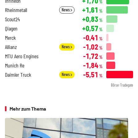
+1,70
Infineon
%
+1,61
Rheinmetall
News
%
+0,83
Scout24
%
+0,57
Qiagen
%
-0,41
Merck
%
-1,02
Allianz
News
%
-1,72
MTU Aero Engines
%
-1,84
Munich Re
%
-5,51
Daimler Truck
News
%
Börse: Tradegate
Mehr zum Thema