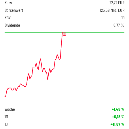
Kurs
22,72
EUR
Börsenwert
125,58 Mrd. EUR
KGV
19
Dividende
6,77 %
Woche
+1,48
%
1M
+6,18
%
1J
+11,67
%