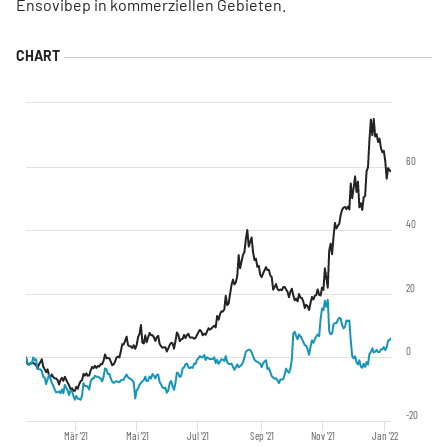
Ensovibep in kommerziellen Gebieten.
60
40
20
0
-20
Mär '21
Mai '21
Jul '21
Sep '21
Nov '21
Jan '22