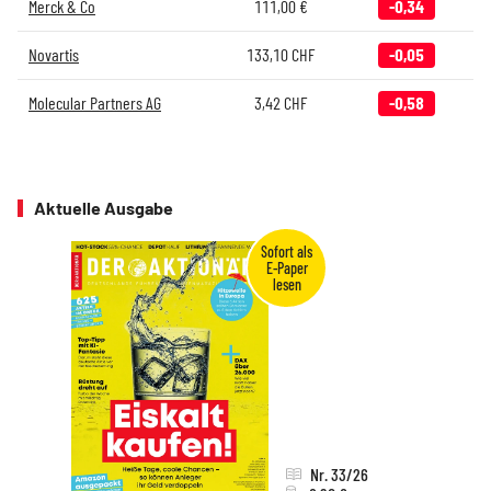
Merck & Co
111,00
€
-0,34
Novartis
133,10
CHF
-0,05
Molecular Partners AG
3,42
CHF
-0,58
Aktuelle Ausgabe
Nr. 33/26