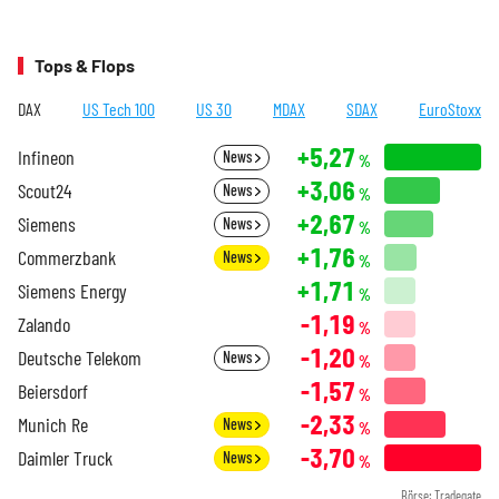
Tops & Flops
DAX
US Tech 100
US 30
MDAX
SDAX
EuroStoxx
+5,27
Infineon
News
%
+3,06
Scout24
News
%
+2,67
Siemens
News
%
+1,76
Commerzbank
News
%
+1,71
Siemens Energy
%
-1,19
Zalando
%
-1,20
Deutsche Telekom
News
%
-1,57
Beiersdorf
%
-2,33
Munich Re
News
%
-3,70
Daimler Truck
News
%
Börse: Tradegate