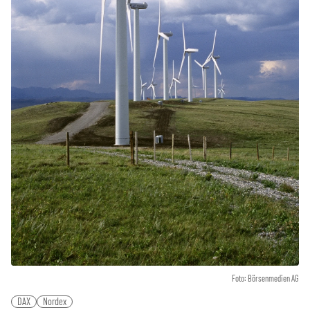
Foto: Börsenmedien AG
DAX
Nordex