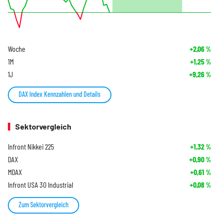
Woche
+2,06
%
1M
+1,25
%
1J
+9,26
%
DAX Index Kennzahlen und Details
Sektorvergleich
Infront Nikkei 225
+1,32
%
DAX
+0,90
%
MDAX
+0,61
%
Infront USA 30 Industrial
+0,08
%
Zum Sektorvergleich