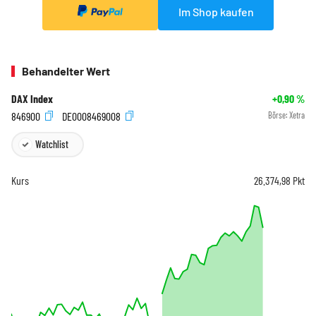
Im Shop kaufen
Behandelter Wert
DAX Index
+0,90
%
846900
DE0008469008
Börse:
Xetra
Watchlist
Kurs
26.374,98
Pkt