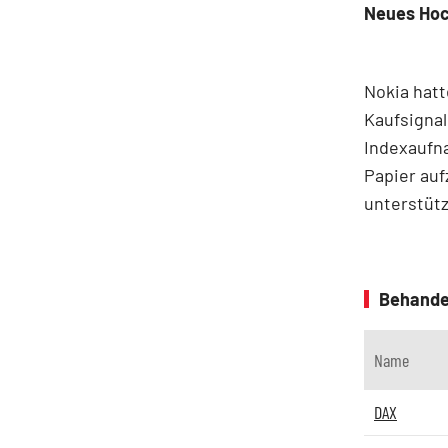
Neues Ho
Nokia hatt
Kaufsignal
Indexaufna
Papier au
unterstütz
Behande
Name
DAX