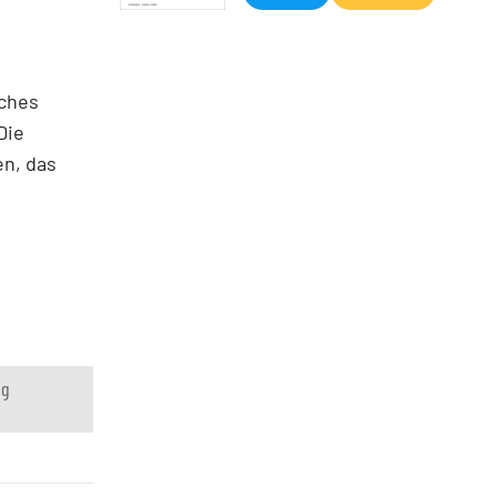
sches
Die
en, das
ng