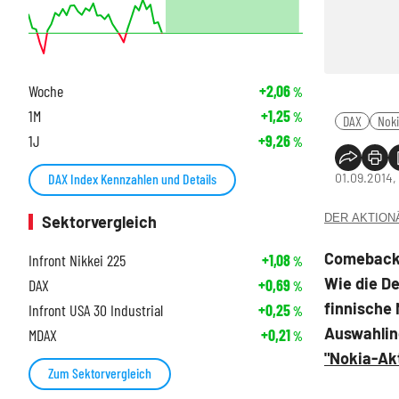
Woche
+2,06
%
1M
+1,25
%
DAX
Nok
1J
+9,26
%
01.09.2014,
DAX Index Kennzahlen und Details
DER AKTIONÄR
Sektorvergleich
Comeback 
Infront Nikkei 225
+1,08
%
Wie die D
DAX
+0,69
%
finnische
Infront USA 30 Industrial
+0,25
%
Auswahlind
MDAX
+0,21
%
"Nokia-Ak
Zum Sektorvergleich