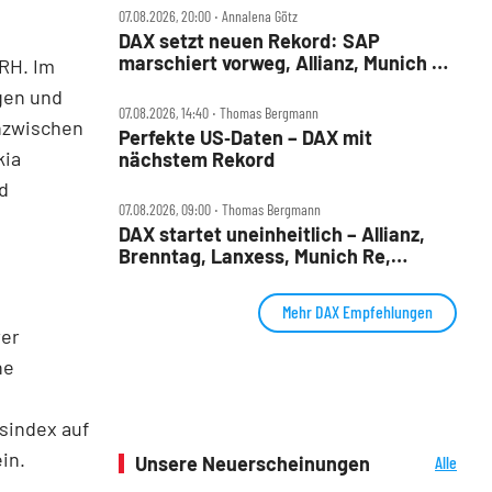
07.08.2026, 20:00 ‧ Annalena Götz
DAX setzt neuen Rekord: SAP
marschiert vorweg, Allianz, Munich Re
CRH. Im
& Daimler Truck patzen
gen und
07.08.2026, 14:40 ‧ Thomas Bergmann
nzwischen
Perfekte US‑Daten – DAX mit
kia
nächstem Rekord
d
07.08.2026, 09:00 ‧ Thomas Bergmann
DAX startet uneinheitlich – Allianz,
Brenntag, Lanxess, Munich Re,
Porsche SE, SUSS MicroTec im Check
Mehr DAX Empfehlungen
rer
he
sindex auf
in.
Unsere Neuerscheinungen
Alle
Neuerscheinungen