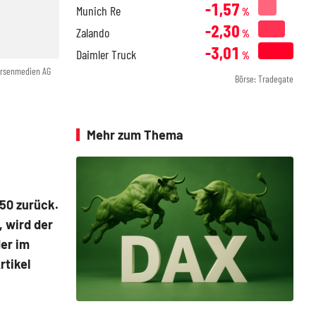
-1,57
Munich Re
%
-2,30
Zalando
%
-3,01
Daimler Truck
%
örsenmedien AG
Börse: Tradegate
Mehr zum Thema
 50 zurück.
 wird der
er im
rtikel