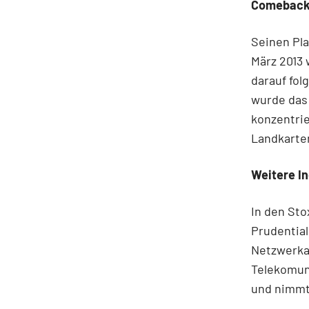
Comeback 
Seinen Pla
März 2013
darauf fo
wurde das 
konzentrie
Landkarte
Weitere I
In den Sto
Prudentia
Netzwerkau
Telekomun
und nimmt