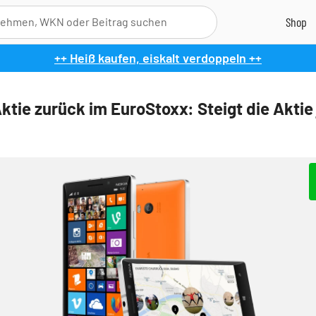
++ Heiß kaufen, eiskalt verdoppeln ++
ktie zurück im EuroStoxx: Steigt die Aktie 