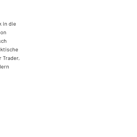
 in die
ton
sch
aktische
 Trader,
dern