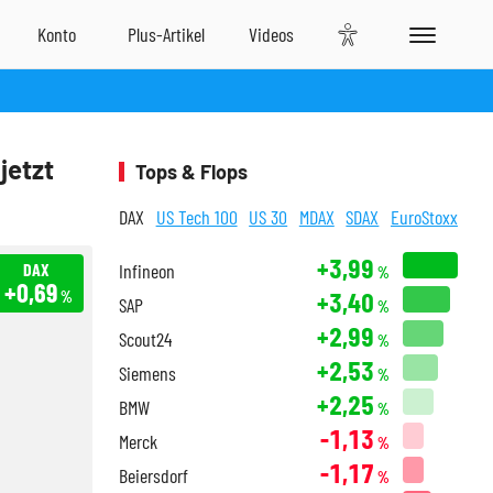
jetzt
Tops & Flops
DAX
US Tech 100
US 30
MDAX
SDAX
EuroStoxx
+3,99
DAX
Infineon
%
+0,69
+3,40
%
SAP
%
+2,99
Scout24
%
+2,53
Siemens
%
+2,25
BMW
%
-1,13
Merck
%
-1,17
Beiersdorf
%