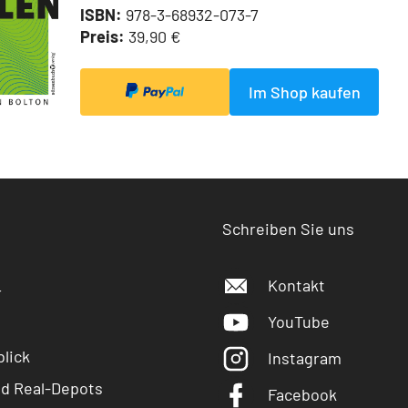
ISBN:
978-3-68932-073-7
Preis:
39,90 €
Im Shop kaufen
Schreiben Sie uns
Kontakt
r
YouTube
lick
Instagram
nd Real-Depots
Facebook