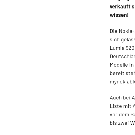
verkauft s
wissen!
Die Nokia-
sich gelas
Lumia 920 
Deutschlan
Modelle in
bereit ste
mynokiabl
Auch bei A
Liste mit 
vor dem Sa
bis zwei W