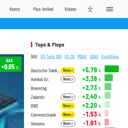
Tops & Flops
DAX
US Tech 100
US 30
MDAX
SDAX
EuroStoxx
DAX
+0,05
%
+5,79
Deutsche Telekom
News
%
+3,38
Henkel Vz.
News
%
+2,73
Brenntag
%
+2,40
Zalando
News
%
+2,20
RWE
News
%
-1,53
Commerzbank
News
%
-1,61
Vonovia
News
%