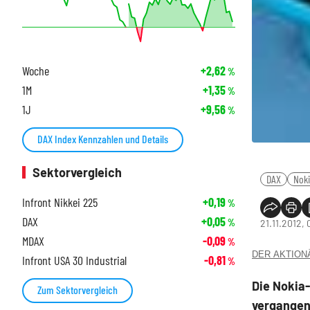
Woche
+2,62
%
1M
+1,35
%
1J
+9,56
%
DAX Index Kennzahlen und Details
Sektorvergleich
DAX
Nok
Infront Nikkei 225
+0,19
%
DAX
+0,05
%
21.11.2012,
MDAX
-0,09
%
DER AKTIONÄR
Infront USA 30 Industrial
-0,81
%
Die Nokia-
Zum Sektorvergleich
vergangen