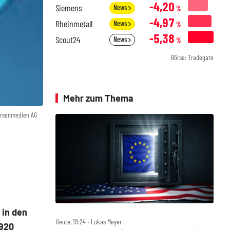
-4,20
Siemens
News
%
-4,97
Rheinmetall
News
%
-5,38
Scout24
News
%
Börse: Tradegate
Mehr zum Thema
örsenmedien AG
 in den
Heute, 19:24 ‧ Lukas Meyer
 920