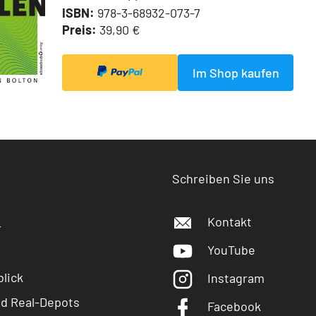
ISBN:
978-3-68932-073-7
Preis:
39,90 €
Im Shop kaufen
Schreiben Sie uns
Kontakt
r
YouTube
lick
Instagram
nd Real-Depots
Facebook