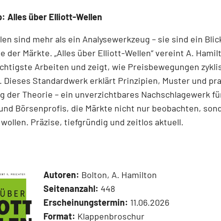
: Alles über Elliott-Wellen
llen sind mehr als ein Analysewerkzeug – sie sind ein Blick
e der Märkte. „Alles über Elliott-Wellen“ vereint A. Hamil
chtigste Arbeiten und zeigt, wie Preisbewegungen zykli
 Dieses Standardwerk erklärt Prinzipien, Muster und pr
 der Theorie – ein unverzichtbares Nachschlagewerk für
und Börsenprofis, die Märkte nicht nur beobachten, son
wollen. Präzise, tiefgründig und zeitlos aktuell.
Autoren:
Bolton, A. Hamilton
Seitenanzahl:
448
Erscheinungstermin:
11.06.2026
Format:
Klappenbroschur