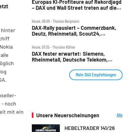
Europas KI‑Profiteure auf Rekordjagd
etzt
– DAX und Wall Street treten auf die
Bremse
Heute, 09:00 ‧ Thomas Bergmann
DAX‑Rally pausiert – Commerzbank,
 hinter
Deutz, Rheinmetall, Scout24,
hiff
Siemens, SUSS, United Internet im
Check
 Nokia
Heute, 07:35 ‧ Thorsten Küfner
DAX fester erwartet: Siemens,
alle
Rheinmetall, Deutsche Telekom,
öglich
Merck und Commerzbank im Fokus
log
Mehr DAX Empfehlungen
SA.
seller-
 - noch
it mit ein
Unsere Neuerscheinungen
Alle
Neuerscheinungen
HEBELTRADER 141/26