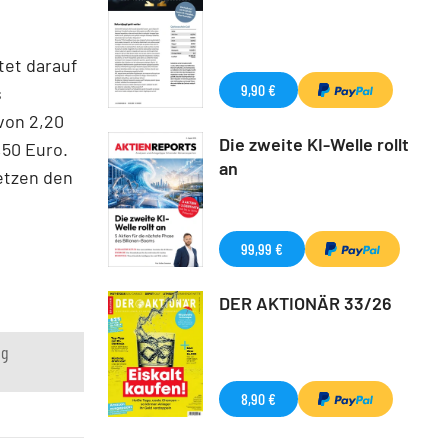
tet darauf
9,90 €
s
von 2,20
Die zweite KI-Welle rollt
,50 Euro.
an
setzen den
99,99 €
DER AKTIONÄR 33/26
ng
8,90 €