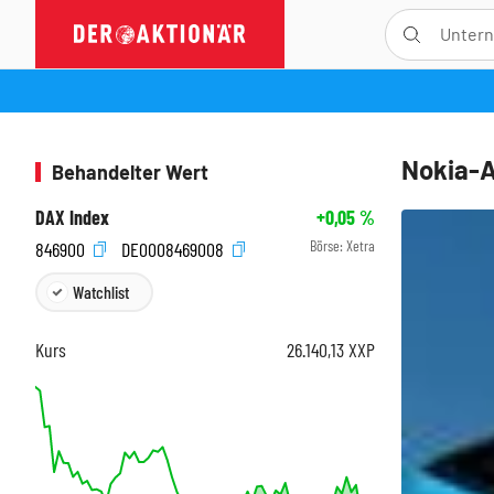
Nokia-Ak
Behandelter Wert
DAX Index
+0,05
%
Börse:
Xetra
846900
DE0008469008
Watchlist
Kurs
26.140,13
XXP