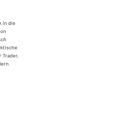
 in die
ton
sch
aktische
 Trader,
dern