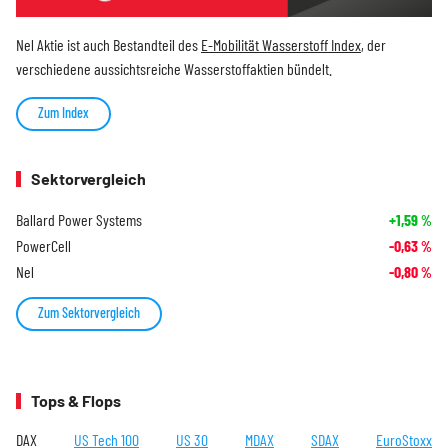
Nel Aktie ist auch Bestandteil des
E-Mobilität Wasserstoff Index
, der
verschiedene aussichtsreiche Wasserstoffaktien bündelt.
Zum Index
Sektorvergleich
Ballard Power Systems
+1,59
%
PowerCell
-0,63
%
Nel
-0,80
%
Zum Sektorvergleich
Tops & Flops
DAX
US Tech 100
US 30
MDAX
SDAX
EuroStoxx