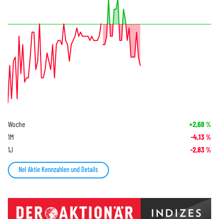
Woche
+2,68
%
1M
-4,13
%
1J
-2,83
%
Nel Aktie Kennzahlen und Details