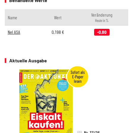
Behandelte Werte
Veränderung
Name
Wert
Heute in %
Nel ASA
0,198
€
-0,80
Aktuelle Ausgabe
Nr. 33/26