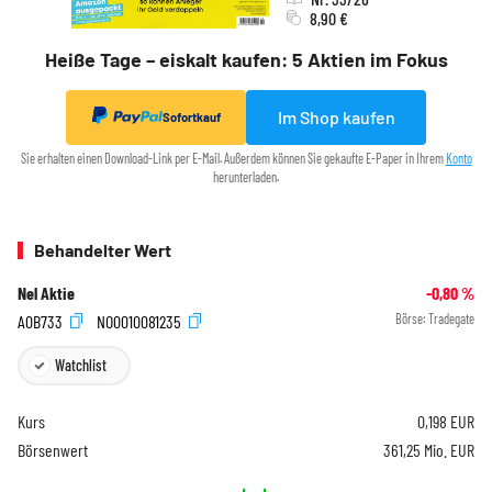
8,90 €
Heiße Tage – eiskalt kaufen: 5 Aktien im Fokus
Im Shop kaufen
Sofortkauf
Sie erhalten einen Download-Link per E-Mail. Außerdem können Sie gekaufte E-Paper in Ihrem
Konto
herunterladen.
Behandelter Wert
Nel Aktie
-0,80
%
A0B733
NO0010081235
Börse:
Tradegate
Watchlist
Kurs
0,198
EUR
Börsenwert
361,25 Mio. EUR