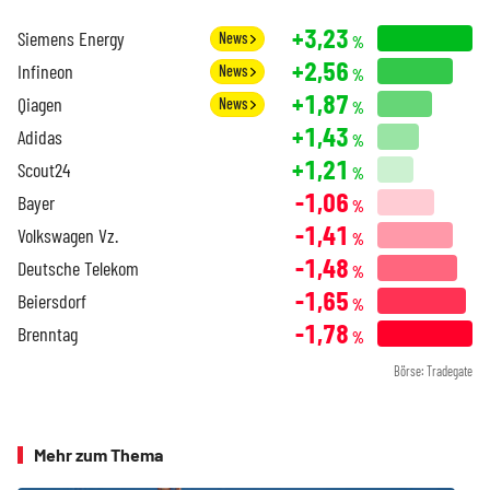
+3,23
Siemens Energy
News
%
+2,56
Infineon
News
%
+1,87
Qiagen
News
%
+1,43
Adidas
%
+1,21
Scout24
%
-1,06
Bayer
%
-1,41
Volkswagen Vz.
%
-1,48
Deutsche Telekom
%
-1,65
Beiersdorf
%
-1,78
Brenntag
%
Börse: Tradegate
Mehr zum Thema