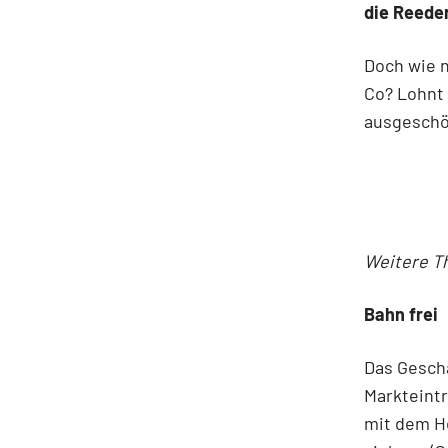
die Reede
Doch wie n
Co? Lohnt 
ausgeschöp
Weitere T
Bahn frei
Das Geschä
Markteintr
mit dem H