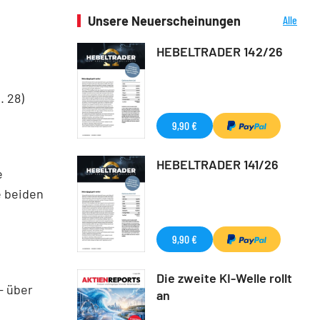
Unsere Neuerscheinungen
Alle
Neuerscheinungen
HEBELTRADER 142/26
. 28)
9,90 €
HEBELTRADER 141/26
e
 beiden
9,90 €
Die zweite KI-Welle rollt
– über
an