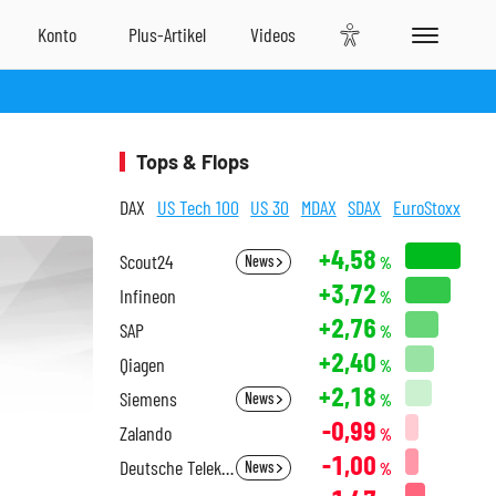
Tops & Flops
DAX
US Tech 100
US 30
MDAX
SDAX
EuroStoxx
+4,58
Scout24
News
%
+3,72
Infineon
%
+2,76
SAP
%
+2,40
Qiagen
%
+2,18
Siemens
News
%
-0,99
Zalando
%
-1,00
Deutsche Telekom
News
%