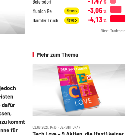
-1,47
Beiersdorf
%
-3,06
Munich Re
News
%
-4,13
Daimler Truck
News
%
Börse: Tradegate
Mehr zum Thema
 jedoch
eisten
 dafür
ssen,
dazu kommt
02.09.2021, 14:15 ‧ DER AKTIONÄR
inne für
Tech Love – 9 Aktien, die (fast) keiner