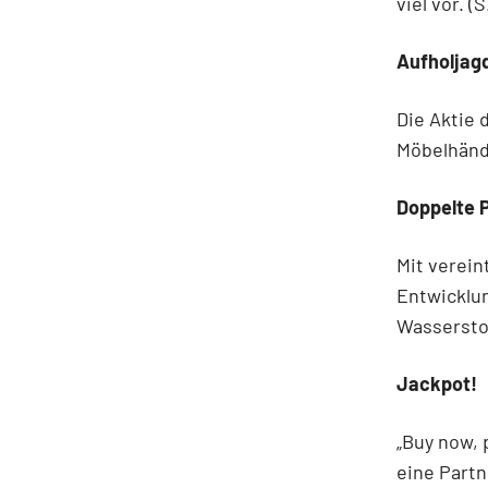
viel vor. (S
Aufholjag
Die Aktie 
Möbelhändl
Doppelte 
Mit verein
Entwicklu
Wasserstof
Jackpot!
„Buy now, 
eine Partn