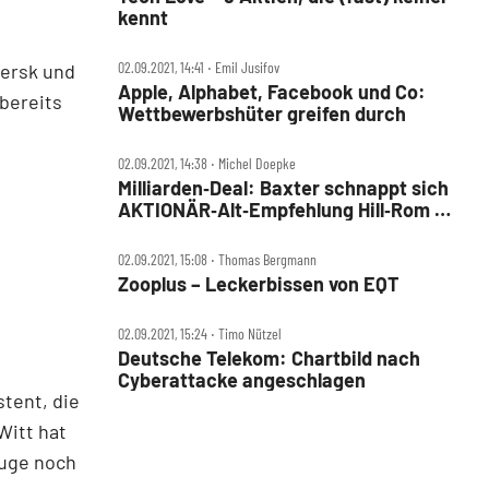
kennt
02.09.2021, 14:41 ‧ Emil Jusifov
aersk und
Apple, Alphabet, Facebook und Co:
bereits
Wettbewerbshüter greifen durch
02.09.2021, 14:38 ‧ Michel Doepke
Milliarden‑Deal: Baxter schnappt sich
AKTIONÄR‑Alt‑Empfehlung Hill‑Rom –
das müssen Sie jetzt wissen
02.09.2021, 15:08 ‧ Thomas Bergmann
Zooplus – Leckerbissen von EQT
02.09.2021, 15:24 ‧ Timo Nützel
Deutsche Telekom: Chartbild nach
Cyberattacke angeschlagen
tent, die
Witt hat
euge noch