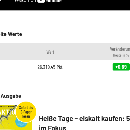
lte Werte
Veränderu
Wert
Heute in %
26.319,45
Pkt.
+0,69
e Ausgabe
Heiße Tage – eiskalt kaufen: 
im Fokus