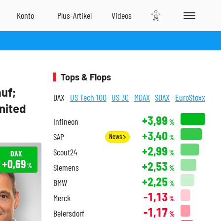
Tops & Flops
uf;
DAX
US Tech 100
US 30
MDAX
SDAX
EuroStoxx
nited
+3,99
Infineon
%
+3,40
SAP
News
%
+2,99
Scout24
DAX
%
+0,69
+2,53
%
Siemens
%
+2,25
BMW
%
-1,13
Merck
%
-1,17
Beiersdorf
%