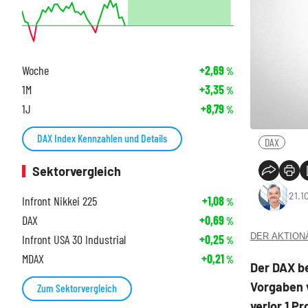
Woche
+2,69
%
1M
+3,35
%
1J
+8,79
%
DAX Index Kennzahlen und Details
DAX
Sektorvergleich
21.1
Infront Nikkei 225
+1,08
%
DAX
+0,69
%
DER AKTIONÄR
Infront USA 30 Industrial
+0,25
%
MDAX
+0,21
%
Der DAX b
Vorgaben v
Zum Sektorvergleich
verlor 1 P