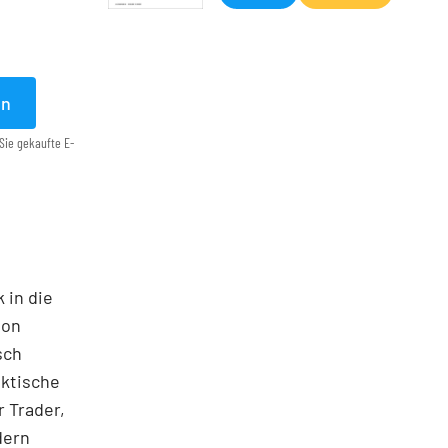
en
Sie gekaufte E-
 in die
ton
sch
aktische
 Trader,
dern