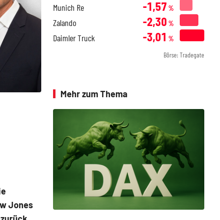
-1,57
Munich Re
%
-2,30
Zalando
%
-3,01
Daimler Truck
%
Börse: Tradegate
Mehr zum Thema
ie
Dow Jones
 zurück.