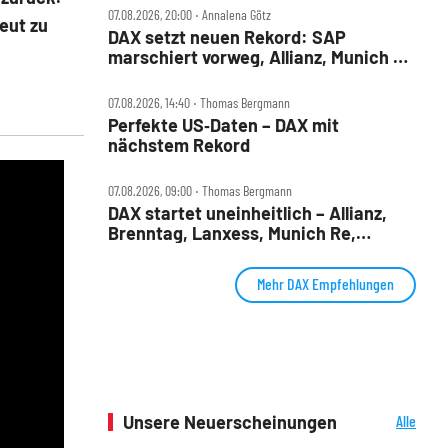
07.08.2026, 20:00 ‧ Annalena Götz
eut zu
DAX setzt neuen Rekord: SAP
marschiert vorweg, Allianz, Munich Re
& Daimler Truck patzen
07.08.2026, 14:40 ‧ Thomas Bergmann
Perfekte US‑Daten – DAX mit
nächstem Rekord
07.08.2026, 09:00 ‧ Thomas Bergmann
DAX startet uneinheitlich – Allianz,
Brenntag, Lanxess, Munich Re,
Porsche SE, SUSS MicroTec im Check
Mehr DAX Empfehlungen
Unsere Neuerscheinungen
Alle
Neuerscheinungen