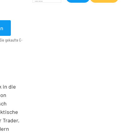
en
Sie gekaufte E-
 in die
ton
sch
aktische
 Trader,
dern