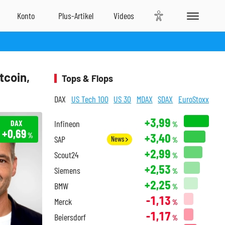
tcoin,
Tops & Flops
DAX
US Tech 100
US 30
MDAX
SDAX
EuroStoxx
+3,99
DAX
Infineon
%
+0,69
+3,40
%
SAP
News
%
+2,99
Scout24
%
+2,53
Siemens
%
+2,25
BMW
%
-1,13
Merck
%
-1,17
Beiersdorf
%