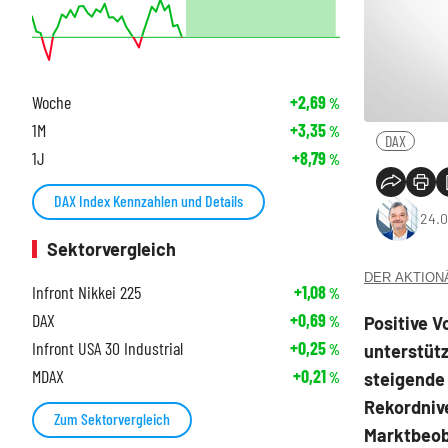
Woche
+2,69
%
1M
+3,35
%
DAX
1J
+8,79
%
DAX Index Kennzahlen und Details
24.0
Sektorvergleich
DER AKTIONÄR
Infront Nikkei 225
+1,08
%
DAX
+0,69
Positive V
%
Infront USA 30 Industrial
+0,25
unterstütz
%
MDAX
+0,21
steigende
%
Rekordniv
Zum Sektorvergleich
Marktbeob