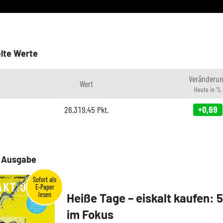
lte Werte
Veränderu
Wert
Heute in %
26.319,45
Pkt.
+0,69
e Ausgabe
Heiße Tage – eiskalt kaufen: 
im Fokus