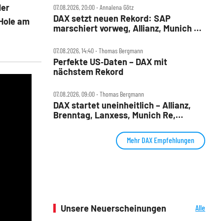
der
07.08.2026, 20:00 ‧ Annalena Götz
DAX setzt neuen Rekord: SAP
 Hole am
marschiert vorweg, Allianz, Munich Re
& Daimler Truck patzen
07.08.2026, 14:40 ‧ Thomas Bergmann
Perfekte US‑Daten – DAX mit
nächstem Rekord
07.08.2026, 09:00 ‧ Thomas Bergmann
DAX startet uneinheitlich – Allianz,
Brenntag, Lanxess, Munich Re,
Porsche SE, SUSS MicroTec im Check
Mehr DAX Empfehlungen
Unsere Neuerscheinungen
Alle
Neuerscheinungen