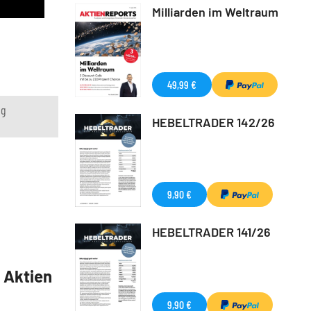
Milliarden im Weltraum
49,99 €
ng
HEBELTRADER 142/26
9,90 €
HEBELTRADER 141/26
5 Aktien
9,90 €