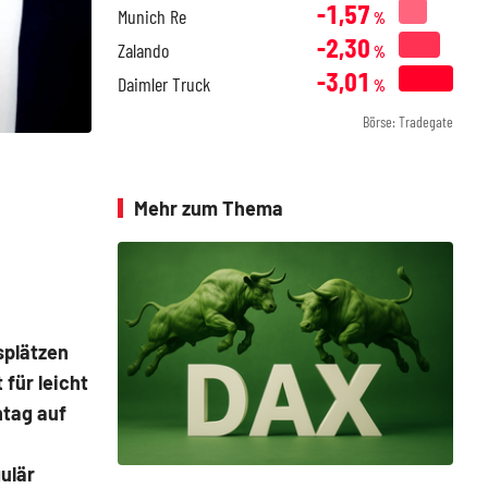
-1,57
Munich Re
%
-2,30
Zalando
%
-3,01
Daimler Truck
%
Börse: Tradegate
Mehr zum Thema
splätzen
für leicht
ntag auf
ulär