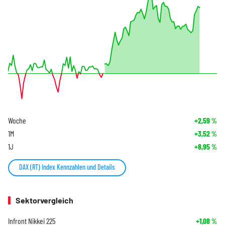
Woche
+2,59
%
1M
+3,52
%
1J
+8,95
%
DAX (RT) Index Kennzahlen und Details
Sektorvergleich
Infront Nikkei 225
+1,08
%