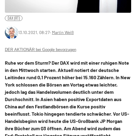
DAX (RT)
13.10.2021, 08:27
‧
Martin Weiß
DER AKTIONÄR bei Google bevorzugen
Ruhe vor dem Sturm? Der DAX wird mit einer ruhigen Note
in den Mittwoch starten. Aktuell notiert der deutsche
Leitindex rund 0,1 Prozent höher bei 15.160 Zählern. In New
York schlossen die Börsen am Vortag etwas leichter,
jedoch lag das Handelsvolumen deutlich unter dem
Durchschnitt. In Asien haben positive Exportdaten aus
China auf den Festlandbörsen die Kurse positiv
beeinflusst. Tokio hingegen tendierte schwächer. Vor US-
Handelsbeginn wird heute die US-Großbank JP Morgan
ihre Bücher zum Q3 öffnen. Am Abend wird zudem das
Fed-Protokoll zur jüngsten Sitzung veröffentlicht.