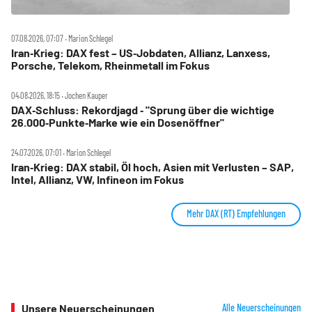
07.08.2026, 07:07 ‧ Marion Schlegel
Iran‑Krieg: DAX fest – US‑Jobdaten, Allianz, Lanxess,
Porsche, Telekom, Rheinmetall im Fokus
04.08.2026, 18:15 ‧ Jochen Kauper
DAX‑Schluss: Rekordjagd ‑ "Sprung über die wichtige
26.000‑Punkte‑Marke wie ein Dosenöffner"
24.07.2026, 07:01 ‧ Marion Schlegel
Iran‑Krieg: DAX stabil, Öl hoch, Asien mit Verlusten – SAP,
Intel, Allianz, VW, Infineon im Fokus
Mehr DAX (RT) Empfehlungen
Unsere Neuerscheinungen
Alle Neuerscheinungen