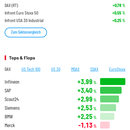
DAX (RT)
+0,78
%
Infront Euro Stoxx 50
+0,55
%
Infront USA 30 Industrial
+0,25
%
Zum Sektorvergleich
Tops & Flops
DAX
US Tech 100
US 30
MDAX
SDAX
EuroStoxx
+3,99
Infineon
%
+3,40
SAP
%
+2,99
Scout24
%
+2,53
Siemens
%
+2,25
BMW
%
-1,13
Merck
%