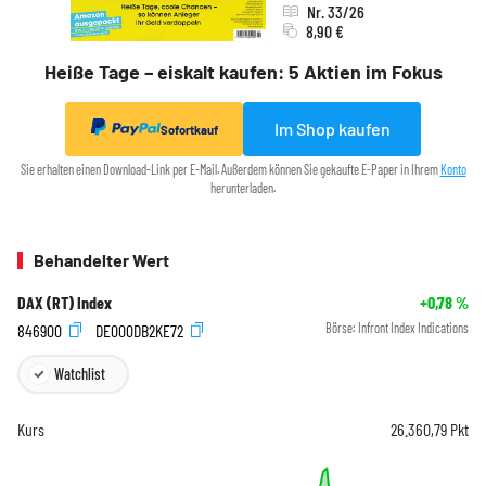
Nr. 33/26
8,90 €
Heiße Tage – eiskalt kaufen: 5 Aktien im Fokus
Im Shop kaufen
Sofortkauf
Sie erhalten einen Download-Link per E-Mail. Außerdem können Sie gekaufte E-Paper in Ihrem
Konto
herunterladen.
Behandelter Wert
DAX (RT) Index
+0,78
%
846900
DE000DB2KE72
Börse:
Infront Index Indications
Watchlist
Kurs
26.360,79
Pkt