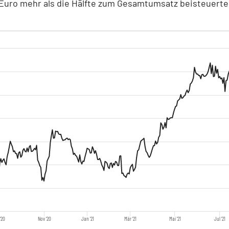
 Euro mehr als die Hälfte zum Gesamtumsatz beisteuerte
'20
Nov '20
Jan '21
Mär '21
Mai '21
Jul '21