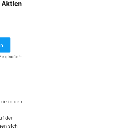
5 Aktien
en
Sie gekaufte E-
rie in den
uf der
nen sich