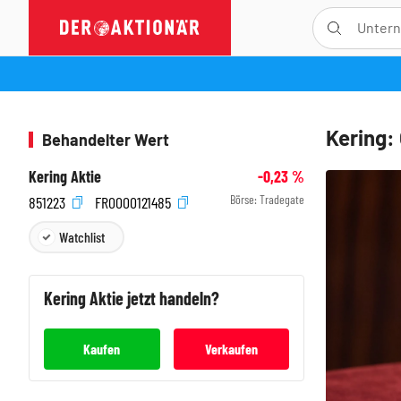
Kering:
Behandelter Wert
Kering Aktie
-0,23
%
Börse:
Tradegate
851223
FR0000121485
Watchlist
Kering
Aktie jetzt handeln?
Kaufen
Verkaufen