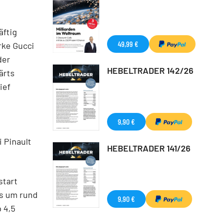
äftig
49,99 €
rke Gucci
der
HEBELTRADER 142/26
ärts
ief
9,90 €
 Pinault
HEBELTRADER 141/26
start
is um rund
9,90 €
 4,5