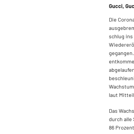
Gucci, Gu
Die Coron
ausgebrem
schlug ins
Wiedereröf
gegangen.
entkommen
abgelaufe
beschleuni
Wachstums
laut Mittei
Das Wachs
durch alle
86 Prozent