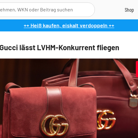
++ Heiß kaufen, eiskalt verdoppeln ++
 Gucci lässt LVHM-Konkurrent fliegen