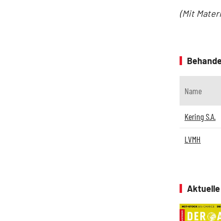
(Mit Mater
Behande
Name
Kering S.A.
LVMH
Aktuell