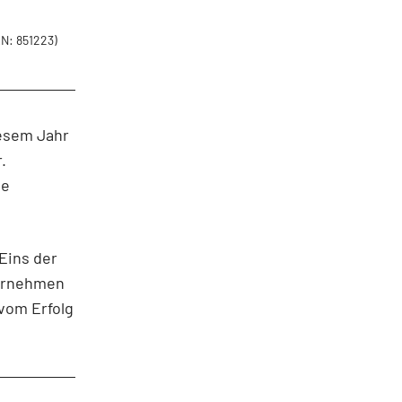
N: 851223)
iesem Jahr
.
ne
Eins der
ternehmen
 vom Erfolg