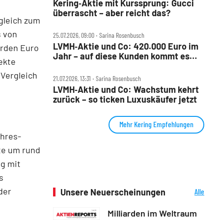
Kering‑Aktie mit Kurssprung: Gucci
überrascht – aber reicht das?
rgleich zum
s von
25.07.2026, 09:00 ‧ Sarina Rosenbusch
LVMH‑Aktie und Co: 420.000 Euro im
iarden Euro
Jahr – auf diese Kunden kommt es
ekte
jetzt an
 Vergleich
21.07.2026, 13:31 ‧ Sarina Rosenbusch
LVMH‑Aktie und Co: Wachstum kehrt
zurück – so ticken Luxuskäufer jetzt
Mehr Kering Empfehlungen
ahres-
te um rund
ng mit
s
der
Unsere Neuerscheinungen
Alle
Neuerscheinungen
Milliarden im Weltraum