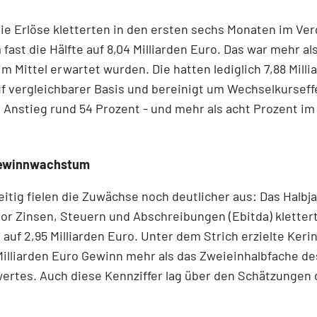
ie Erlöse kletterten in den ersten sechs Monaten im Ve
 fast die Hälfte auf 8,04 Milliarden Euro. Das war mehr al
im Mittel erwartet wurden. Die hatten lediglich 7,88 Mill
uf vergleichbarer Basis und bereinigt um Wechselkurseff
 Anstieg rund 54 Prozent - und mehr als acht Prozent im
Gewinnwachstum
itig fielen die Zuwächse noch deutlicher aus: Das Halbj
or Zinsen, Steuern und Abschreibungen (Ebitda) kletter
 auf 2,95 Milliarden Euro. Unter dem Strich erzielte Keri
Milliarden Euro Gewinn mehr als das Zweieinhalbfache de
ertes. Auch diese Kennziffer lag über den Schätzungen 