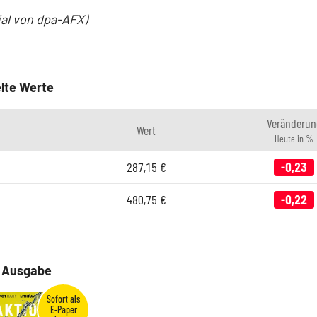
ial von dpa-AFX)
lte Werte
Veränderun
Wert
Heute in %
287,15
€
-0,23
480,75
€
-0,22
e Ausgabe