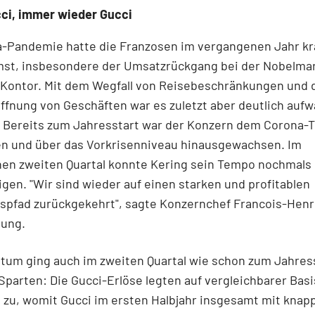
cci, immer wieder Gucci
a-Pandemie hatte die Franzosen im vergangenen Jahr kr
st, insbesondere der Umsatzrückgang bei der Nobelma
 Kontor. Mit dem Wegfall von Reisebeschränkungen und 
fnung von Geschäften war es zuletzt aber deutlich aufw
 Bereits zum Jahresstart war der Konzern dem Corona-T
 und über das Vorkrisenniveau hinausgewachsen. Im
nen zweiten Quartal konnte Kering sein Tempo nochmals
gen. "Wir sind wieder auf einen starken und profitablen
pfad zurückgekehrt", sagte Konzernchef Francois-Henri
lung.
tum ging auch im zweiten Quartal wie schon zum Jahres
 Sparten: Die Gucci-Erlöse legten auf vergleichbarer Bas
 zu, womit Gucci im ersten Halbjahr insgesamt mit knapp