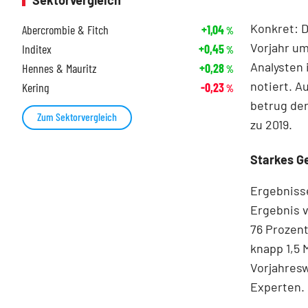
Sektorvergleich
Konkret: D
Abercrombie & Fitch
+1,04
%
Vorjahr um
Inditex
+0,45
%
Analysten 
Hennes & Mauritz
+0,28
%
notiert. A
Kering
-0,23
%
betrug der
Zum Sektorvergleich
zu 2019.
Starkes 
Ergebnisse
Ergebnis v
76 Prozent
knapp 1,5 
Vorjahresw
Experten.