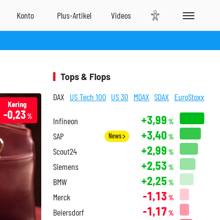
Tops & Flops
DAX
US Tech 100
US 30
MDAX
SDAX
EuroStoxx
Kering
-0,23
%
+3,99
Infineon
%
+3,40
SAP
News
%
+2,99
Scout24
%
+2,53
Siemens
%
+2,25
BMW
%
-1,13
Merck
%
-1,17
Beiersdorf
%