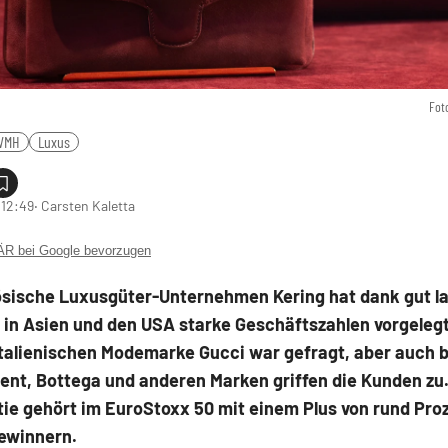
Fot
VMH
Luxus
 12:49
‧ Carsten Kaletta
 bei Google bevorzugen
ösische Luxusgüter-Unternehmen Kering hat dank gut l
in Asien und den USA starke Geschäftszahlen vorgelegt
italienischen Modemarke Gucci war gefragt, aber auch b
ent, Bottega und anderen Marken griffen die Kunden zu.
ie gehört im EuroStoxx 50 mit einem Plus von rund Pro
ewinnern.