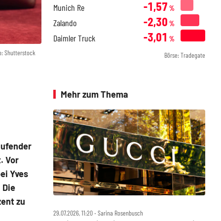
-1,57
Munich Re
%
-2,30
Zalando
%
-3,01
Daimler Truck
%
o: Shutterstock
Börse: Tradegate
Mehr zum Thema
aufender
. Vor
ei Yves
 Die
zent zu
29.07.2026, 11:20 ‧ Sarina Rosenbusch