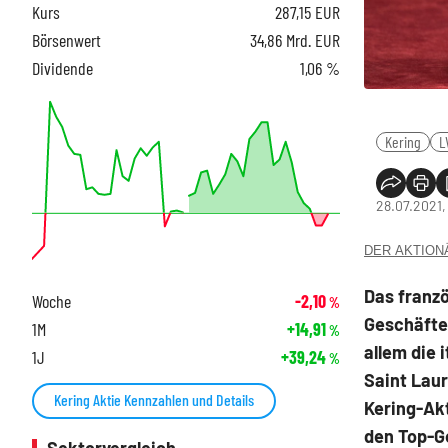
Kurs
287,15
EUR
Börsenwert
34,86 Mrd. EUR
Dividende
1,06 %
Kering
L
28.07.2021,
DER AKTIONÄR
Das franz
Woche
-2,10
%
Geschäfte 
1M
+14,91
%
allem die 
1J
+39,24
%
Saint Laur
Kering Aktie Kennzahlen und Details
Kering-Akt
den Top-G