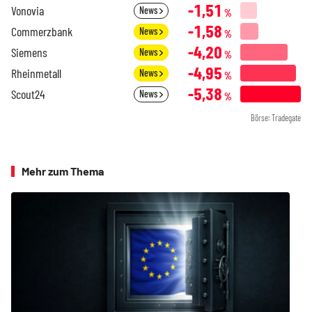
-1,51
Vonovia
News
%
-1,58
Commerzbank
News
%
-4,20
Siemens
News
%
-4,95
Rheinmetall
News
%
-5,38
Scout24
News
%
Börse: Tradegate
Mehr zum Thema