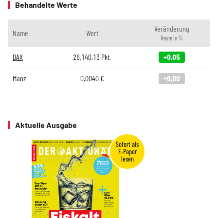
Behandelte Werte
Veränderung
Name
Wert
Heute in %
DAX
26.140,13
Pkt.
+0,05
Manz
0,0040
€
+0,00
Aktuelle Ausgabe