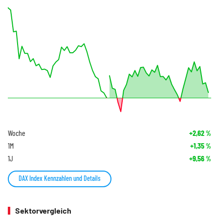
Woche
+2,62
%
1M
+1,35
%
1J
+9,56
%
DAX Index Kennzahlen und Details
Sektorvergleich