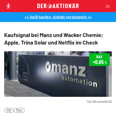
++ Heiß kaufen, eiskalt verdoppeln ++
Kaufsignal bei Manz und Wacker Chemie;
Apple, Trina Solar und Netflix im Check
DAX
+0,05
%
Foto: Börsenmedien AG
DAX
Manz