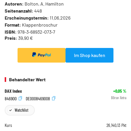
Autoren:
Bolton, A. Hamilton
Seitenanzahl:
448
Erscheinungstermin:
11.06.2026
Format:
Klappenbroschur
ISBN:
978-3-68932-073-7
Preis:
39,90 €
Im Shop kaufen
Behandelter Wert
DAX Index
+0,05
%
846900
DE0008469008
Börse:
Xetra
Watchlist
Kurs
26.140,13
Pkt