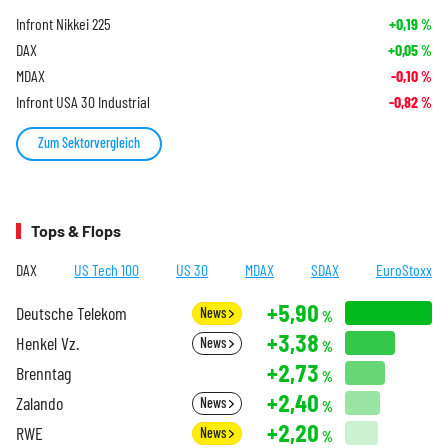
Infront Nikkei 225
+0,19
%
DAX
+0,05
%
MDAX
-0,10
%
Infront USA 30 Industrial
-0,82
%
Zum Sektorvergleich
Tops & Flops
DAX
US Tech 100
US 30
MDAX
SDAX
EuroStoxx
+5,90
Deutsche Telekom
News
%
+3,38
Henkel Vz.
News
%
+2,73
Brenntag
%
+2,40
Zalando
News
%
+2,20
RWE
News
%