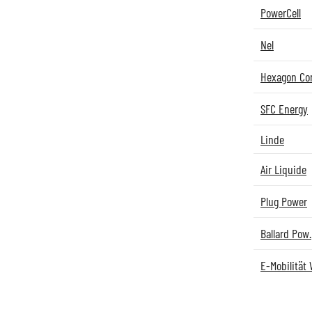
PowerCell
Nel
Hexagon Co
SFC Energy
Linde
Air Liquide
Plug Power
Ballard Pow.
E-Mobilität