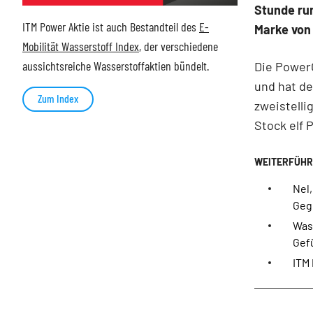
Stunde run
ITM Power Aktie ist auch Bestandteil des
E-
Marke von
Mobilität Wasserstoff Index
, der verschiedene
aussichtsreiche Wasserstoffaktien bündelt.
Die PowerC
und hat de
Zum Index
zweistelli
Stock elf 
Nel,
Geg
Was
Gef
ITM