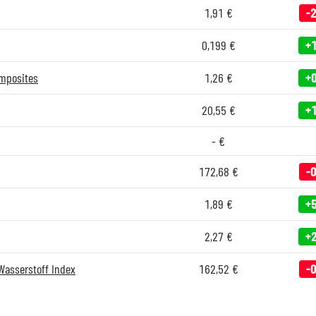
1,91
€
-
0,199
€
+
mposites
1,26
€
+
20,55
€
+
-
€
172,68
€
-
1,89
€
+
2,27
€
+
 Wasserstoff Index
162,52
€
-