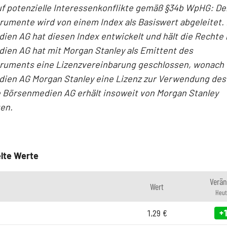
f potenzielle Interessenkonflikte gemäß §34b WpHG: Der
rumente wird von einem Index als Basiswert abgeleitet. 
en AG hat diesen Index entwickelt und hält die Rechte 
ien AG hat mit Morgan Stanley als Emittent des
truments eine Lizenzvereinbarung geschlossen, wonach 
ien AG Morgan Stanley eine Lizenz zur Verwendung des
ie Börsenmedien AG erhält insoweit von Morgan Stanley
en.
lte Werte
Verä
Wert
Heut
1,29
€
+