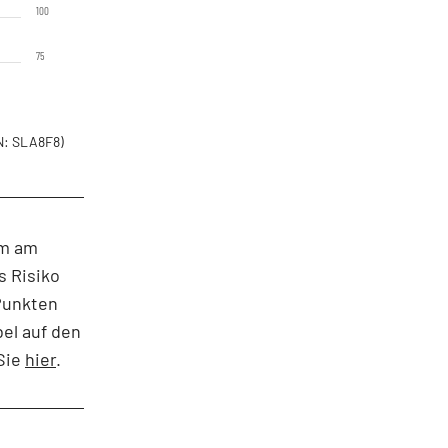
100
75
: SLA8F8)
um am
s Risiko
 Punkten
bel auf den
 Sie
hier
.