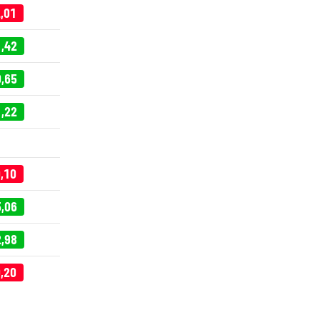
2,01
1,42
0,65
1,22
0,10
5,06
2,98
0,20