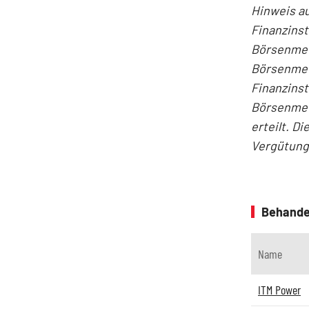
Hinweis au
Finanzinst
Börsenmedi
Börsenmed
Finanzins
Börsenmed
erteilt. D
Vergütung
Behande
Name
ITM Power