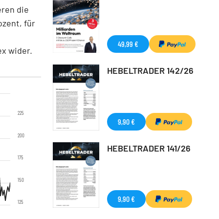
ren die
zent, für
49,99 €
ex wider.
HEBELTRADER 142/26
225
9,90 €
200
HEBELTRADER 141/26
175
150
9,90 €
125