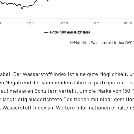
9
Sep '19
Nov '19
Jan '20
Mär '20
E-MobilitÃ¤t Wasserstoff Index
E-Mobilität Wasserstoff Index
(WKN
dabei: Der Wasserstoff-Index ist eine gute Möglichkeit, 
en Megatrend der kommenden Jahre zu partizipieren. Da
 auf mehreren Schultern verteilt. Um die Marke von 150
h langfristig ausgerichtete Positionen mit niedrigem He
t Wasserstoff-Index an. Weitere Informationen erhalten