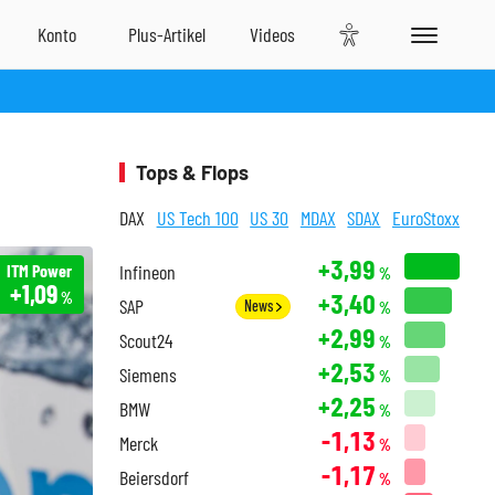
Tops & Flops
DAX
US Tech 100
US 30
MDAX
SDAX
EuroStoxx
+3,99
ITM Power
Infineon
%
+1,09
+3,40
%
SAP
News
%
+2,99
Scout24
%
+2,53
Siemens
%
+2,25
BMW
%
-1,13
Merck
%
-1,17
Beiersdorf
%