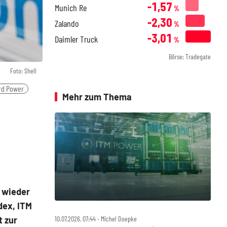
-1,57
Munich Re
%
-2,30
Zalando
%
-3,01
Daimler Truck
%
Börse: Tradegate
Foto: Shell
rd Power
Mehr zum Thema
 wieder
dex, ITM
t zur
10.07.2026, 07:44 ‧ Michel Doepke