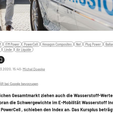
f
ITM Power
PowerCell
Hexagon Composites
Nel
Plug Power
Balla
Linde
Air Liquide
3.2020, 15:40
‧
Michel Doepke
 bei Google bevorzugen
lichen Gesamtmarkt ziehen auch die Wasserstoff-Werte
voran die Schwergewichte im E-Mobilität Wasserstoff In
PowerCell , schieben den Index an. Das Kursplus beträg