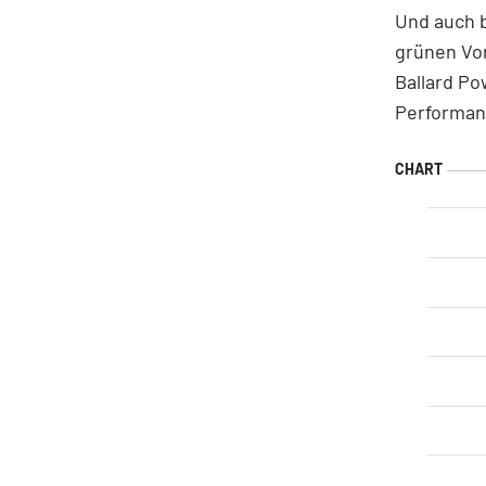
Und auch 
grünen Vor
Ballard Po
Performanc