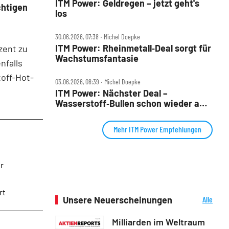
ITM Power: Geldregen – jetzt geht's
chtigen
los
30.06.2026, 07:38 ‧ Michel Doepke
ITM Power: Rheinmetall‑Deal sorgt für
zent zu
Wachstumsfantasie
nfalls
toff-Hot-
03.06.2026, 08:39 ‧ Michel Doepke
ITM Power: Nächster Deal –
Wasserstoff‑Bullen schon wieder am
Drücker
Mehr ITM Power Empfehlungen
r
rt
Unsere Neuerscheinungen
Alle
Neuerscheinungen
Milliarden im Weltraum