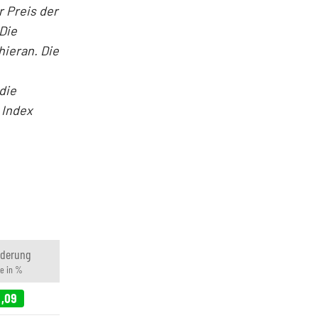
 Preis der
Die
hieran. Die
die
 Index
nderung
e in %
1,09