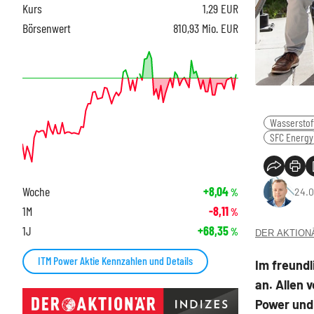
Kurs
1,29
EUR
Börsenwert
810,93 Mio. EUR
Wasserstof
SFC Energy
Woche
+8,04
24.0
%
1M
-8,11
%
1J
+68,35
%
DER AKTIONÄR
ITM Power Aktie Kennzahlen und Details
Im freund
an. Allen 
Power und 