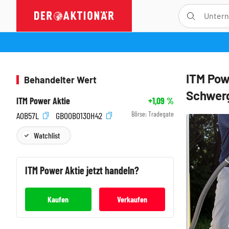
ITM Pow
Behandelter Wert
Schwerg
ITM Power Aktie
+1,09
%
Börse:
Tradegate
A0B57L
GB00B0130H42
Watchlist
ITM Power
Aktie jetzt handeln?
Kaufen
Verkaufen