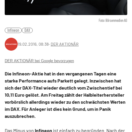
Foto: Börsenmedien AG
Infineon
DAX
19.02.2016, 08:38
‧
DER AKTIONÄR
DER AKTIONÄR bei Google bevorzugen
Die Infineon-Aktie hat in den vergangenen Tagen eine
starke Performance aufs Parkett gelegt. Inzwischen hat
sich der DAX-Titel wieder deutlich vom Zwischentief bei
10,11 Euro gelöst. Am Freitag zählt der Halbleiterhersteller
vorbörslich allerdings wieder zu den schwächsten Werten
im DAX. Für Anleger ist dies kein Grund, um in Panik
auszubrechen.
Das Minus von
Infineon
ist einfach zu begründen. Nach der