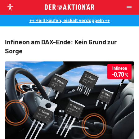
++ Heiß kaufen, eiskalt verdoppeln ++
Infineon am DAX-Ende: Kein Grund zur
Sorge
Infineon
-0,70
%