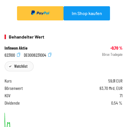
Im Shop kaufen
Behandelter Wert
Infineon Aktie
-0,70
%
623100
DE0006231004
Börse:
Tradegate
Watchlist
Kurs
59,91
EUR
Börsenwert
83,70 Mrd. EUR
KGV
71
Dividende
0,54 %