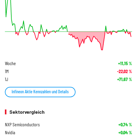
Woche
+11,15
%
1M
-22,02
%
1J
+71,67
%
Infineon Aktie Kennzahlen und Details
Sektorvergleich
NXP Semiconductors
+0,74
%
Nvidia
+0,04
%