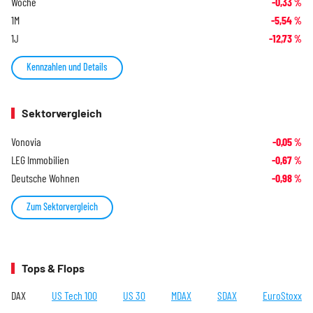
Woche
-0,33
%
1M
-5,54
%
1J
-12,73
%
Kennzahlen und Details
Sektorvergleich
Vonovia
-0,05
%
LEG Immobilien
-0,67
%
Deutsche Wohnen
-0,98
%
Zum Sektorvergleich
Tops & Flops
DAX
US Tech 100
US 30
MDAX
SDAX
EuroStoxx