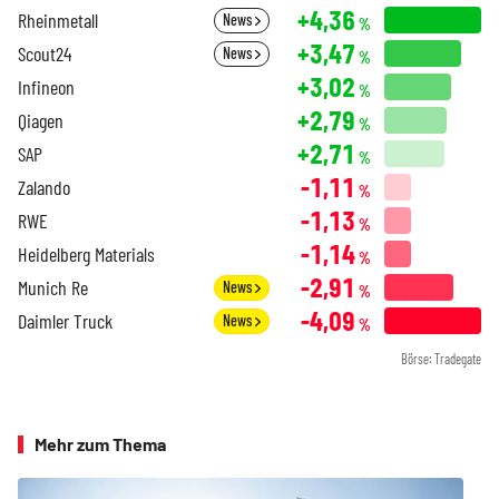
+4,36
Rheinmetall
News
%
+3,47
Scout24
News
%
+3,02
Infineon
%
+2,79
Qiagen
%
+2,71
SAP
%
-1,11
Zalando
%
-1,13
RWE
%
-1,14
Heidelberg Materials
%
-2,91
Munich Re
News
%
-4,09
Daimler Truck
News
%
Börse: Tradegate
Mehr zum Thema