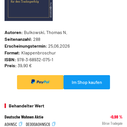
Autoren:
Bulkowski, Thomas N.
Seitenanzahl:
288
Erscheinungstermin:
25.06.2026
Format:
Klappenbroschur
ISBN:
978-3-68932-075-1
Preis:
39,90 €
Im Shop kaufen
Behandelter Wert
Deutsche Wohnen Aktie
-0,98
%
A0HN5C
DE000A0HN5C6
Börse:
Tradegate