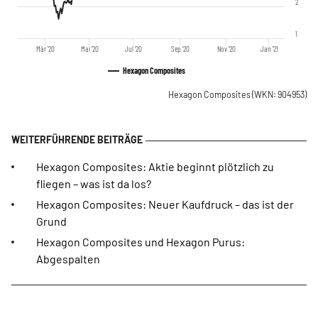
2
1
Mär '20
Mai '20
Jul '20
Sep '20
Nov '20
Jan '21
Hexagon Composites
Hexagon Composites
(WKN: 904953)
Hexagon Composites: Aktie beginnt plötzlich zu
fliegen – was ist da los?
Hexagon Composites: Neuer Kaufdruck – das ist der
Grund
Hexagon Composites und Hexagon Purus:
Abgespalten