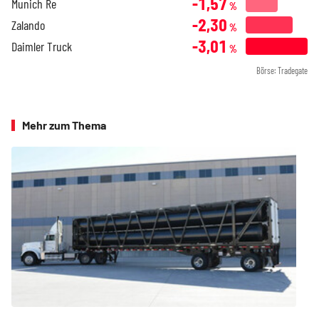
-1,57
Munich Re
%
-2,30
Zalando
%
-3,01
Daimler Truck
%
Börse: Tradegate
Mehr zum Thema