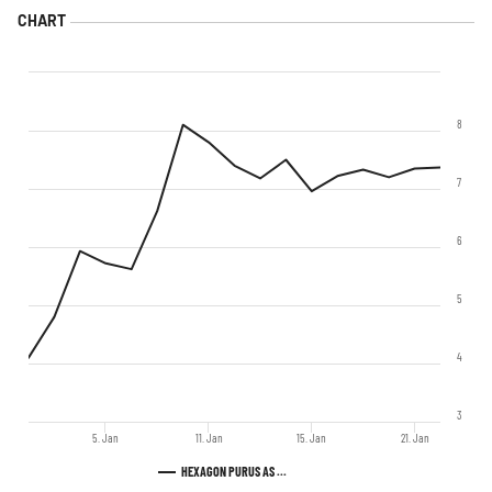
8
7
6
5
4
3
5. Jan
11. Jan
15. Jan
21. Jan
HEXAGON PURUS AS ...