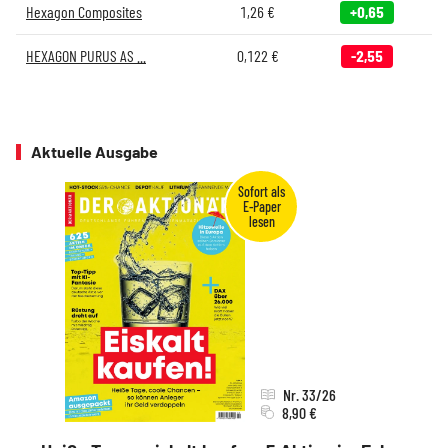
Hexagon Composites
1,26
€
+0,65
HEXAGON PURUS AS ...
0,122
€
-2,55
Aktuelle Ausgabe
Nr. 33/26
8,90 €