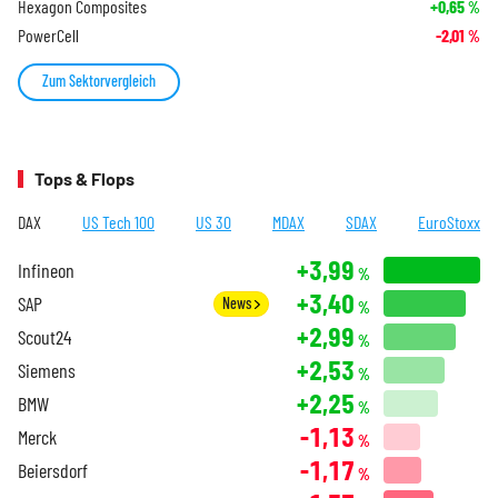
Hexagon Composites
+0,65
%
PowerCell
-2,01
%
Zum Sektorvergleich
Tops & Flops
DAX
US Tech 100
US 30
MDAX
SDAX
EuroStoxx
+3,99
Infineon
%
+3,40
SAP
News
%
+2,99
Scout24
%
+2,53
Siemens
%
+2,25
BMW
%
-1,13
Merck
%
-1,17
Beiersdorf
%