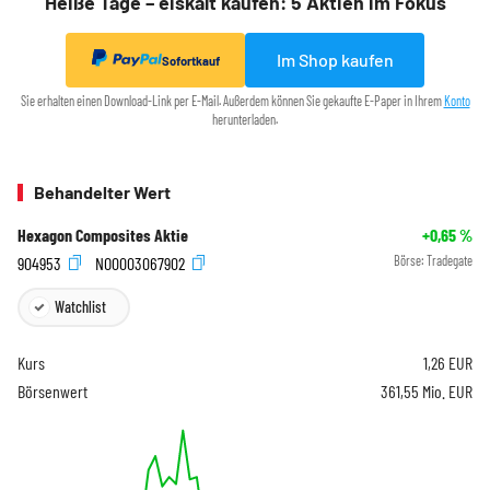
Heiße Tage – eiskalt kaufen: 5 Aktien im Fokus
Im Shop kaufen
Sofortkauf
Sie erhalten einen Download-Link per E-Mail. Außerdem können Sie gekaufte E-Paper in Ihrem
Konto
herunterladen.
Behandelter Wert
Hexagon Composites Aktie
+0,65
%
904953
NO0003067902
Börse:
Tradegate
Watchlist
Kurs
1,26
EUR
Börsenwert
361,55 Mio. EUR