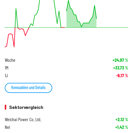
Woche
+24,97
%
1M
+33,73
%
1J
-9,17
%
Kennzahlen und Details
Sektorvergleich
Weichai Power Co. Ltd.
+2,12
%
Nel
+1,42
%