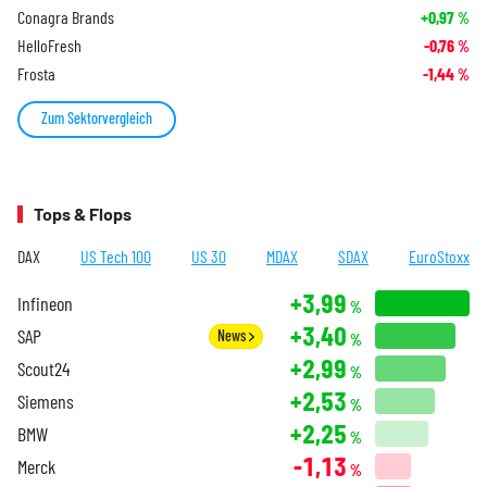
Conagra Brands
+0,97
%
HelloFresh
-0,76
%
Frosta
-1,44
%
Zum Sektorvergleich
Tops & Flops
DAX
US Tech 100
US 30
MDAX
SDAX
EuroStoxx
+3,99
Infineon
%
+3,40
SAP
News
%
+2,99
Scout24
%
+2,53
Siemens
%
+2,25
BMW
%
-1,13
Merck
%