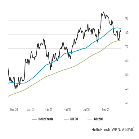
90
80
70
60
50
40
30
Nov '20
Jan '21
Mär '21
Mai '21
Jul '21
Sep '21
HelloFresh
GD 90
GD 200
HelloFresh
(WKN: A16140)