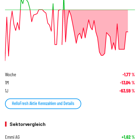
Woche
-1,77
%
1M
-13,04
%
1J
-63,59
%
HelloFresh Aktie Kennzahlen und Details
Sektorvergleich
Emmi AG
+1,62
%