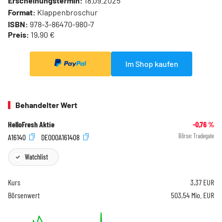
Erscheinungstermin:
18.09.2025
Format:
Klappenbroschur
ISBN:
978-3-86470-980-7
Preis:
19,90 €
Im Shop kaufen
Behandelter Wert
HelloFresh Aktie
-0,76
%
A16140
DE000A161408
Börse:
Tradegate
Watchlist
Kurs
3,37
EUR
Börsenwert
503,54 Mio. EUR