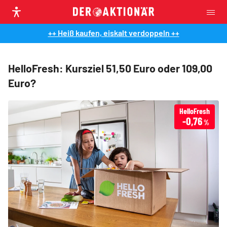
++ Heiß kaufen, eiskalt verdoppeln ++
HelloFresh: Kursziel 51,50 Euro oder 109,00
Euro?
HelloFresh
-0,76
%