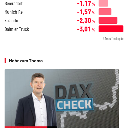
-1,17
Beiersdorf
%
-1,57
Munich Re
%
-2,30
Zalando
%
-3,01
Daimler Truck
%
Börse: Tradegate
Mehr zum Thema