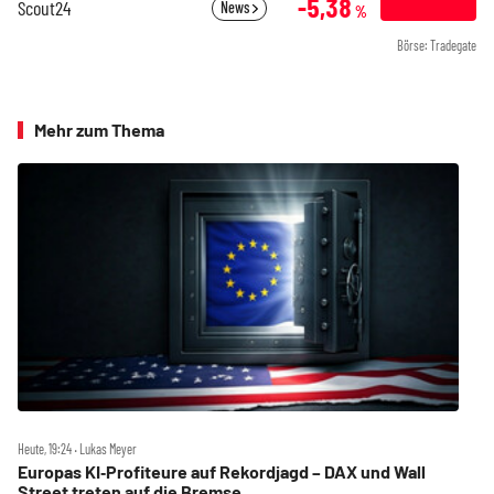
-5,38
Scout24
News
%
Börse: Tradegate
Mehr zum Thema
Heute, 19:24 ‧ Lukas Meyer
Europas KI‑Profiteure auf Rekordjagd – DAX und Wall
Street treten auf die Bremse