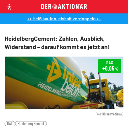
++ Heiß kaufen, eiskalt verdoppeln ++
HeidelbergCement: Zahlen, Ausblick,
Widerstand – darauf kommt es jetzt an!
DAX
+0,05
%
Foto: Börsenmedien AG
DAX
Heidelberg Zement