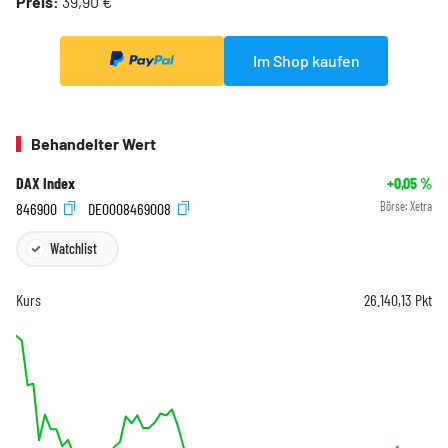
Preis:
39,90 €
Im Shop kaufen
Behandelter Wert
DAX Index
+0,05
%
846900
DE0008469008
Börse:
Xetra
Watchlist
Kurs
26.140,13
Pkt