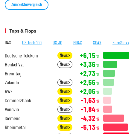
Zum Sektorvergleich
Tops & Flops
DAX
US Tech 100
US 30
MDAX
SDAX
EuroStoxx
+6,15
Deutsche Telekom
News
%
+3,36
Henkel Vz.
News
%
+2,73
Brenntag
%
+2,56
Zalando
News
%
+2,06
RWE
News
%
-1,63
Commerzbank
News
%
-1,84
Vonovia
News
%
-4,32
Siemens
News
%
-5,13
Rheinmetall
News
%