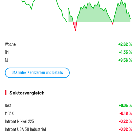
Woche
+2,62
%
1M
+1,35
%
1J
+9,56
%
DAX Index Kennzahlen und Details
Sektorvergleich
DAX
+0,05
%
MDAX
-0,18
%
Infront Nikkei 225
-0,22
%
Infront USA 30 Industrial
-0,82
%