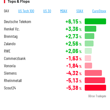
Tops & Flops
DAX
US Tech 100
US 30
MDAX
SDAX
EuroStoxx
+6,15
Deutsche Telekom
%
+3,36
Henkel Vz.
%
+2,73
Brenntag
%
+2,56
Zalando
%
+2,06
RWE
%
-1,63
Commerzbank
%
-1,84
Vonovia
%
-4,32
Siemens
%
-5,13
Rheinmetall
%
-5,38
Scout24
%
Börse: Tradegate