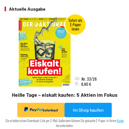
Aktuelle Ausgabe
Nr. 33/26
8,90 €
Heiße Tage – eiskalt kaufen: 5 Aktien im Fokus
Im Shop kaufen
Sofortkauf
Sie erhalten einen Download-Link per E-Mail. Außerdem können Sie gekaufte E-Paper in Ihrem
Konto
herunterladen.