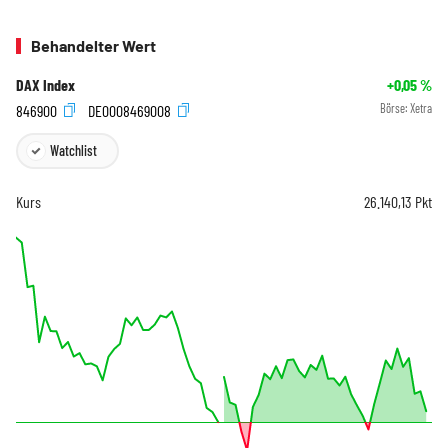
Behandelter Wert
DAX Index
+0,05
%
846900
DE0008469008
Börse:
Xetra
Watchlist
Kurs
26.140,13
Pkt