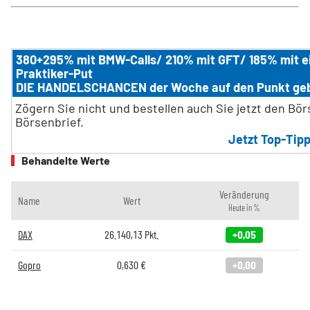
380+295% mit BMW-Calls/ 210% mit GFT/ 185% mit 
Praktiker-Put
DIE HANDELSCHANCEN der Woche auf den Punkt ge
Zögern Sie nicht und bestellen auch Sie jetzt den Bö
Börsenbrief.
Jetzt Top-Tipp
Behandelte Werte
Veränderung
Name
Wert
Heute in %
DAX
26.140,13
Pkt.
+0,05
Gopro
0,630
€
+0,00