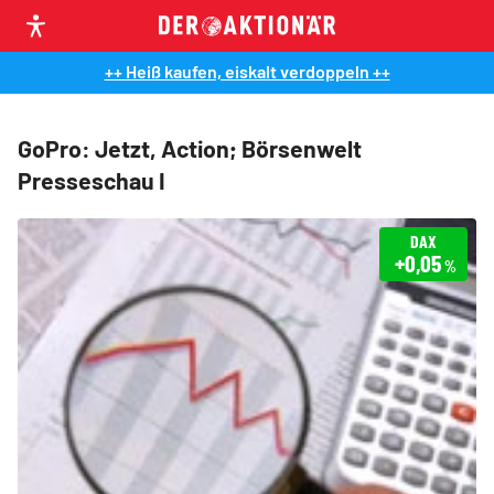
++ Heiß kaufen, eiskalt verdoppeln ++
GoPro: Jetzt, Action; Börsenwelt
Presseschau I
DAX
+0,05
%