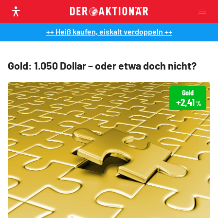
++ Heiß kaufen, eiskalt verdoppeln ++
Gold: 1.050 Dollar – oder etwa doch nicht?
Gold
+2,41
%