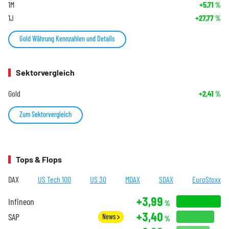
1M
+5,71
%
1J
+27,77
%
Gold Währung Kennzahlen und Details
Sektorvergleich
Gold
+2,41
%
Zum Sektorvergleich
Tops & Flops
DAX
US Tech 100
US 30
MDAX
SDAX
EuroStoxx
+3,99
Infineon
%
+3,40
SAP
News
%