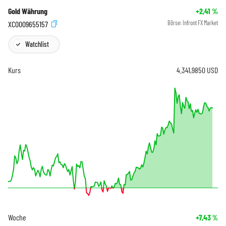
Gold Währung
+2,41
%
XC0009655157
Börse:
Infront FX Market
Watchlist
Kurs
4.341,9850
USD
Woche
+7,43
%