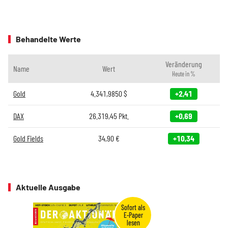
Behandelte Werte
Veränderung
Name
Wert
Heute in %
Gold
4.341,9850
$
+2,41
DAX
26.319,45
Pkt.
+0,69
Gold Fields
34,90
€
+10,34
Aktuelle Ausgabe