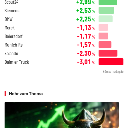
+2,99
Scout24
%
+2,53
Siemens
%
+2,25
BMW
%
-1,13
Merck
%
-1,17
Beiersdorf
%
-1,57
Munich Re
%
-2,30
Zalando
%
-3,01
Daimler Truck
%
Börse: Tradegate
Mehr zum Thema