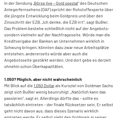
In der Sendung „
Börse live – Gold spezial
“ des Deutschen
Anlegerfernsehens (DAF) spricht der Rohstoffexperte über
die jüngste Entwicklung beim Goldpreis und über den
Zinsschritt der EZB. „Ich denke, die EZB irrt“, sagt Bußler.
Das Problem bestehe schließlich nicht auf der Angebots-
sondern vielmehr auf der Nachfrageseite. Würde man die
Kreditvergabe der Banken an Unternehmen wirklich in
Schwung bringen, könnten dazu zwar neue Arbeitsplätze
entstehen, andererseits würde aber auch die
Angebotsseite gestärkt werden. Und dort gebe es derzeit
ohnehin schon Überkapazitäten.
1.050? Möglich, aber nicht wahrscheinlich
Mit Blick auf die
1.050 Dollar
als Kursziel von Goldman Sachs
zeigt sich Bußler wenig beunruhigt. „Natürlich kann das
passieren“, sagt er. Allerdings dürfte das – sollte es
tatsächlich eintreten – der finale Rücksetzer sein. Er selbst
geht nicht davon aus, dass dieses Szenario wirklich
eintreten werde. Er selbst sieht den Goldpreis in seiner