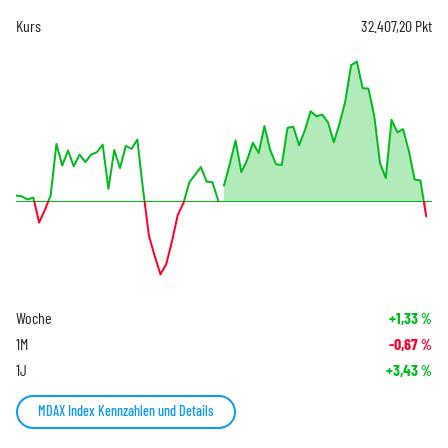
Kurs
32.407,20
Pkt
Woche
+1,33
%
1M
-0,67
%
1J
+3,43
%
MDAX Index Kennzahlen und Details