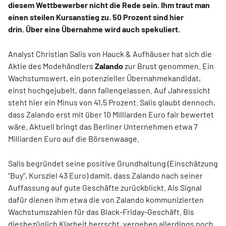
diesem Wettbewerber nicht die Rede sein. Ihm traut man
einen steilen Kursanstieg zu. 50 Prozent sind hier
drin. Über eine Übernahme wird auch spekuliert.
Analyst Christian Salis von Hauck & Aufhäuser hat sich die
Aktie des Modehändlers
Zalando
zur Brust genommen. Ein
Wachstumswert, ein potenzieller Übernahmekandidat,
einst hochgejubelt, dann fallengelassen. Auf Jahressicht
steht hier ein Minus von 41,5 Prozent. Salis glaubt dennoch,
dass Zalando erst mit über 10 Milliarden Euro fair bewertet
wäre. Aktuell bringt das Berliner Unternehmen etwa 7
Milliarden Euro auf die Börsenwaage.
Salis begründet seine positive Grundhaltung (Einschätzung
"Buy", Kursziel 43 Euro) damit, dass Zalando nach seiner
Auffassung auf gute Geschäfte zurückblickt. Als Signal
dafür dienen ihm etwa die von Zalando kommunizierten
Wachstumszahlen für das Black-Friday-Geschäft. Bis
diesbezüglich Klarheit herrscht, vergehen allerdings noch