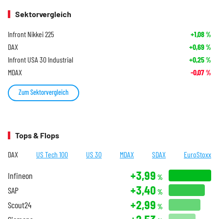
Sektorvergleich
Infront Nikkei 225
+1,08
%
DAX
+0,69
%
Infront USA 30 Industrial
+0,25
%
MDAX
-0,07
%
Zum Sektorvergleich
Tops & Flops
DAX
US Tech 100
US 30
MDAX
SDAX
EuroStoxx
+3,99
Infineon
%
+3,40
SAP
%
+2,99
Scout24
%