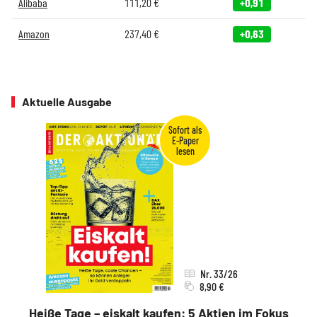
Alibaba
111,20
€
+0,91
Amazon
237,40
€
+0,63
Aktuelle Ausgabe
Nr. 33/26
8,90 €
Heiße Tage – eiskalt kaufen: 5 Aktien im Fokus