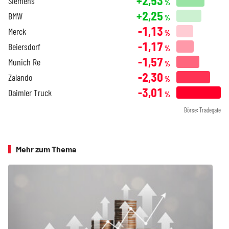
+2,53
Siemens
%
+2,25
BMW
%
-1,13
Merck
%
-1,17
Beiersdorf
%
-1,57
Munich Re
%
-2,30
Zalando
%
-3,01
Daimler Truck
%
Börse: Tradegate
Mehr zum Thema