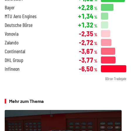
+2,28
Bayer
%
+1,34
MTU Aero Engines
%
+1,32
Deutsche Börse
%
-2,35
Vonovia
%
-2,72
Zalando
%
-3,67
Continental
%
-3,77
DHL Group
%
-6,50
Infineon
%
Börse: Tradegate
Mehr zum Thema