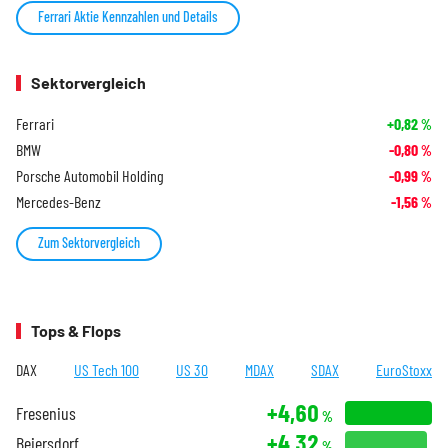
Ferrari Aktie Kennzahlen und Details
Sektorvergleich
Ferrari
+0,82
%
BMW
-0,80
%
Porsche Automobil Holding
-0,99
%
Mercedes-Benz
-1,56
%
Zum Sektorvergleich
Tops & Flops
DAX
US Tech 100
US 30
MDAX
SDAX
EuroStoxx
+4,60
Fresenius
%
+4,32
Beiersdorf
%