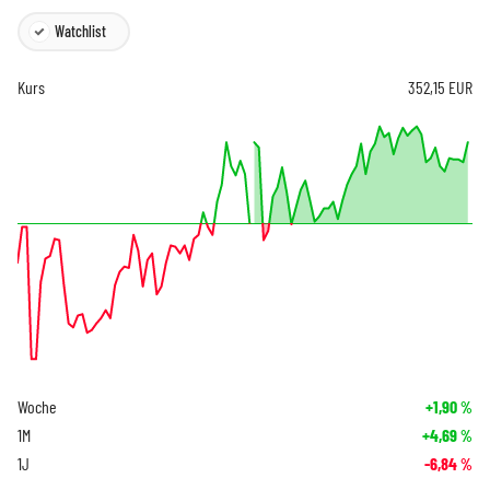
Watchlist
Kurs
352,15
EUR
Woche
+1,90
%
1M
+4,69
%
1J
-6,84
%