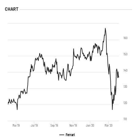
160
150
140
130
120
110
Mai '19
Jul '19
Sep '19
Nov '19
Jan '20
Mär '20
Ferrari