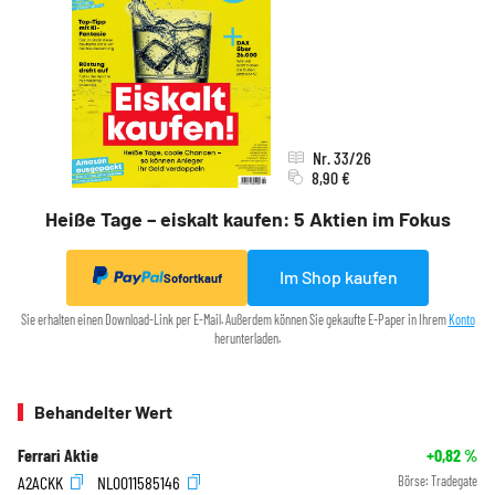
Nr. 33/26
8,90 €
Heiße Tage – eiskalt kaufen: 5 Aktien im Fokus
Im Shop kaufen
Sofortkauf
Sie erhalten einen Download-Link per E-Mail. Außerdem können Sie gekaufte E-Paper in Ihrem
Konto
herunterladen.
Behandelter Wert
Ferrari Aktie
+0,82
%
A2ACKK
NL0011585146
Börse:
Tradegate