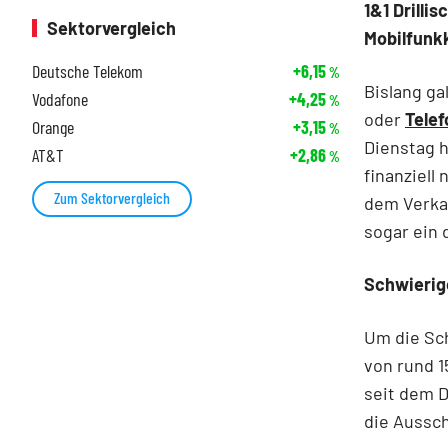
1&1 Drilli
Sektorvergleich
Mobilfunkk
Deutsche Telekom
+6,15
%
Bislang ga
Vodafone
+4,25
%
oder
Telef
Orange
+3,15
%
Dienstag 
AT&T
+2,86
%
finanziell
Zum Sektorvergleich
dem Verkau
sogar ein 
Schwierig
Um die Sch
von rund 1
seit dem D
die Aussch