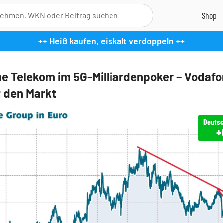
++ Heiß kaufen, eiskalt verdoppeln ++
e Telekom im 5G-Milliardenpoker – Vodaf
 den Markt
Deutsc
+