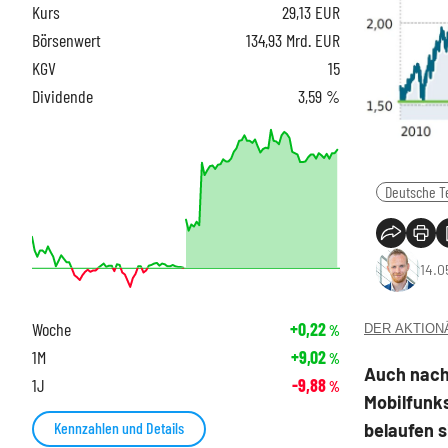
Kurs
29,13
EUR
Börsenwert
134,93 Mrd. EUR
KGV
15
Dividende
3,59 %
Deutsche T
14.0
Woche
+0,22
DER AKTIONÄR
%
1M
+9,02
%
Auch nach 
1J
-9,88
%
Mobilfunk
Kennzahlen und Details
belaufen s