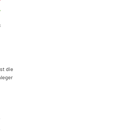
G
st die
nleger