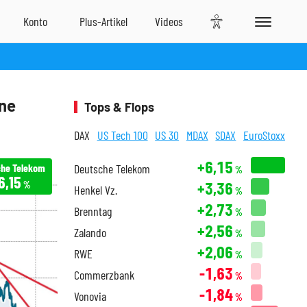
one
Tops & Flops
DAX
US Tech 100
US 30
MDAX
SDAX
EuroStoxx
+6,15
he Telekom
Deutsche Telekom
%
6,15
+3,36
%
Henkel Vz.
%
+2,73
Brenntag
%
+2,56
Zalando
%
+2,06
RWE
%
-1,63
Commerzbank
%
-1,84
Vonovia
%