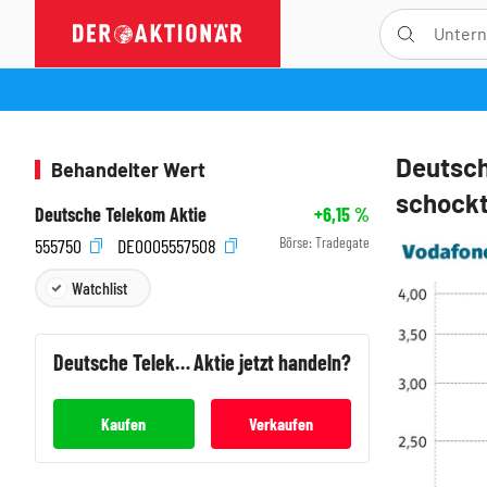
Deutsch
Behandelter Wert
schockt
Deutsche Telekom Aktie
+6,15
%
Börse:
Tradegate
555750
DE0005557508
Watchlist
Deutsche Telekom
Aktie jetzt handeln?
Kaufen
Verkaufen