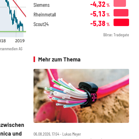
-4,32
Siemens
%
-5,13
Rheinmetall
%
-5,38
Scout24
%
Börse: Tradegate
örsenmedien AG
Mehr zum Thema
Inzwischen
ónica und
06.08.2026, 17:54 ‧ Lukas Meyer