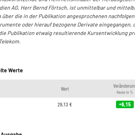
en AG, Herr Bernd Förtsch, ist unmittelbar und mittelb
 über die in der Publikation angesprochenen nachfolge
trumente oder hierauf bezogene Derivate eingegangen, 
die Publikation etwaig resultierende Kursentwicklung pro
Telekom.
lte Werte
Veränderun
Wert
Heute in %
29,13
€
+6,15
e Ausgabe