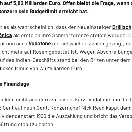
sch auf 5,82 Milliarden Euro. Offen bleibt die Frage, wann 
onzern sein Budgetlimit erreicht hat.
lt es als wahrscheinlich, dass der Neueinsteiger
Drillisch
ónica
als erste an ihre Schmerzgrenze stoßen werden. 
hat nun auch
Vodafone
mit schwachen Zahlen gezeigt, d
 nicht mehr auf Rosen gebettet ist. Wegen Abschreibung
f des Indien-Geschäfts stand bei den Briten unter dem 
dickes Minus von 7,6 Milliarden Euro.
e Finanzlage
ulden nicht ausufern zu lassen, kürzt Vodafone nun die 
5 Cent auf neun Cent. Konzernchef Nick Read kappt dami
ividendenstart 1990 die Auszahlung und bricht das Vers
üttung stabil zu halten.