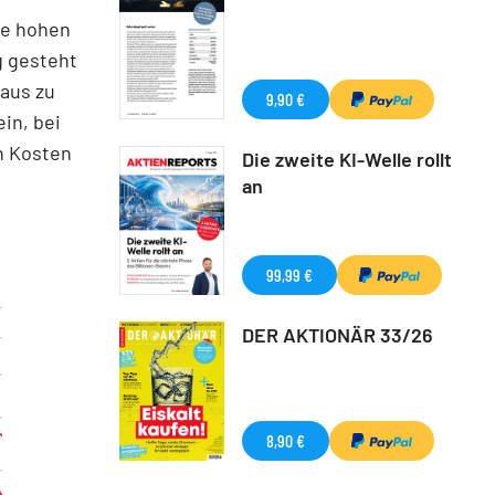
ie hohen
g gesteht
haus zu
9,90 €
in, bei
n Kosten
Die zweite KI-Welle rollt
an
99,99 €
DER AKTIONÄR 33/26
8,90 €