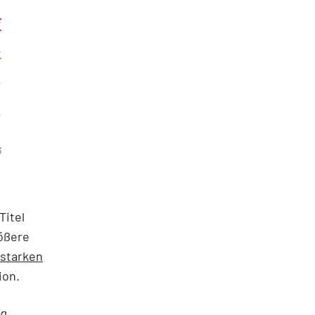
G
Titel
rößere
starken
ion.
in