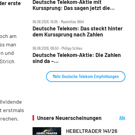
Deutsche Telekom‑Aktie mit
der erste
Kurssprung: Das sagen jetzt die
Analysten und DER AKTIONÄR
06.08.2026, 16:05 ‧ Maximilian Völkl
Deutsche Telekom: Das steckt hinter
dem Kurssprung nach Zahlen
Doch am
ass man
06.08.2026, 08:50 ‧ Philipp Schleu
en und
Deutsche Telekom‑Aktie: Die Zahlen
sind da –
Strich
Milliarden‑Rückkaufprogramm
Mehr Deutsche Telekom Empfehlungen
Dividende
t erstmals
Unsere Neuerscheinungen
Alle
prechen,
Neuerscheinungen
HEBELTRADER 141/26