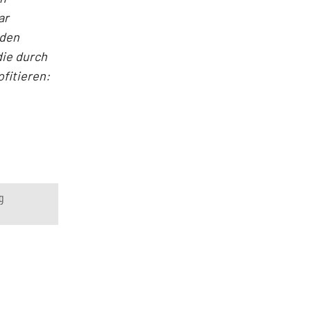
ar
nden
die durch
fitieren:
g