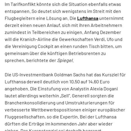
Im Tarifkonflikt könnte sich die Situation ebenfalls etwas
entspannen. So deutet sich wenigstens im Streit mit den
Flugbegleitern eine Lösung an. Die
Lufthansa
unternimmt
derzeit einen neuen Anlauf, sich mit ihren Arbeitnehmern
zumindest in Teilbereichen zu einigen. Anfang Dezember
will die Kranich-Airline die Gewerkschaften Verdi, Ufo und
die Vereinigung Cockpit an einen runden Tisch bitten, um
gemeinsam über die künftigen Betriebsrenten zu
sprechen, berichtete der
Spiegel
.
Die US-Investmentbank Goldman Sachs hat das Kursziel für
Lufthansa derweil deutlich von 10,50 auf 14,60 Euro
angehoben. Die Einstufung von Analystin Alexia Dogani
lautet allerdings weiterhin „Sell“. Generell sorgten die
Branchenkonsolidierung und Umstrukturierungen für
verbesserte Wettbewerbspositionen einiger europäischer
Fluggesellschaften, so die Expertin. Bei der Lufthansa
dürften die Erträge im kommenden Jahr aber wieder
sinken. Das Kurspotenzial sei deshalb begrenzt.