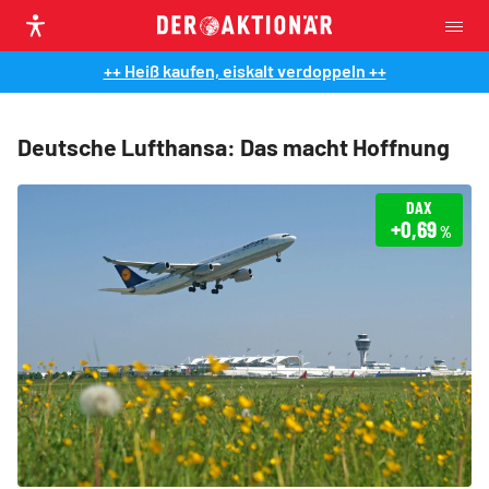
++ Heiß kaufen, eiskalt verdoppeln ++
Deutsche Lufthansa: Das macht Hoffnung
DAX
+0,69
%