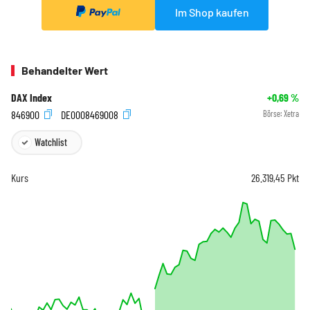
Im Shop kaufen
Behandelter Wert
DAX Index
+0,69
%
846900
DE0008469008
Börse:
Xetra
Watchlist
Kurs
26.319,45
Pkt