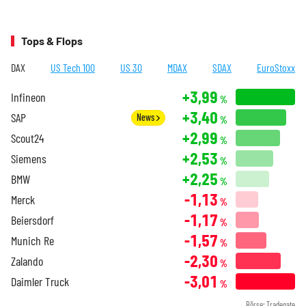
Tops & Flops
DAX
US Tech 100
US 30
MDAX
SDAX
EuroStoxx
+3,99
Infineon
%
+3,40
SAP
News
%
+2,99
Scout24
%
+2,53
Siemens
%
+2,25
BMW
%
-1,13
Merck
%
-1,17
Beiersdorf
%
-1,57
Munich Re
%
-2,30
Zalando
%
-3,01
Daimler Truck
%
Börse: Tradegate