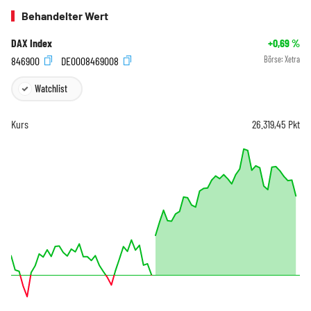
Behandelter Wert
DAX Index
+0,69
%
846900
DE0008469008
Börse:
Xetra
Watchlist
Kurs
26.319,45
Pkt