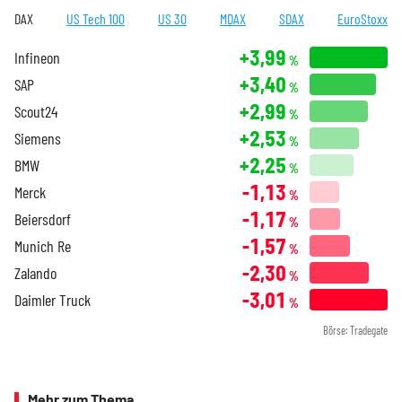
DAX
US Tech 100
US 30
MDAX
SDAX
EuroStoxx
+3,99
Infineon
%
+3,40
SAP
%
+2,99
Scout24
%
+2,53
Siemens
%
+2,25
BMW
%
-1,13
Merck
%
-1,17
Beiersdorf
%
-1,57
Munich Re
%
-2,30
Zalando
%
-3,01
Daimler Truck
%
Börse: Tradegate
Mehr zum Thema