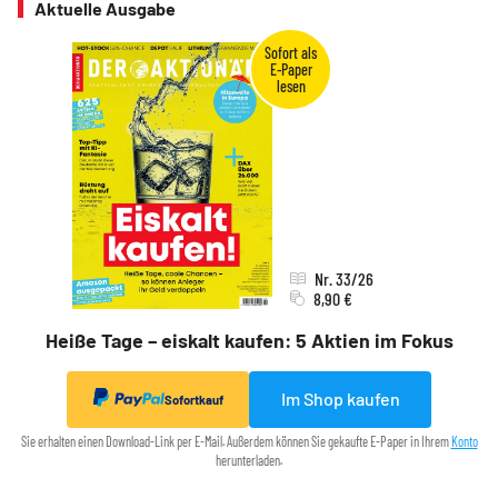
Aktuelle Ausgabe
Nr. 33/26
8,90 €
Heiße Tage – eiskalt kaufen: 5 Aktien im Fokus
Im Shop kaufen
Sofortkauf
Sie erhalten einen Download-Link per E-Mail. Außerdem können Sie gekaufte E-Paper in Ihrem
Konto
herunterladen.