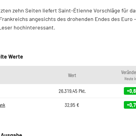
tzten zehn Seiten liefert Saint-Étienne Vorschläge für da
Frankreichs angesichts des drohenden Endes des Euro –
Leser hochinteressant.
lte Werte
Verände
Wert
Heute 
26.319,45
Pkt.
+0,
ank
32,95
€
+0,
e Ausgabe