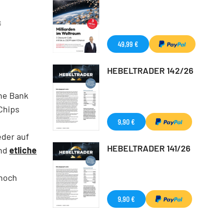
G
49,99 €
HEBELTRADER 142/26
he Bank
Chips
9,90 €
eder auf
HEBELTRADER 141/26
und
etliche
 noch
9,90 €