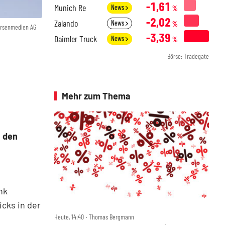
-1,61
Munich Re
News
%
-2,02
Zalando
News
%
örsenmedien AG
-3,39
Daimler Truck
News
%
Börse: Tradegate
Mehr zum Thema
u den
nk
cks in der
Heute, 14:40 ‧ Thomas Bergmann