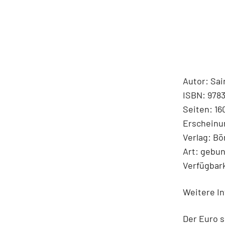
Autor: Sai
ISBN: 978
Seiten: 16
Erscheinu
Verlag: B
Art: gebu
Verfügbark
Weitere In
Der Euro s