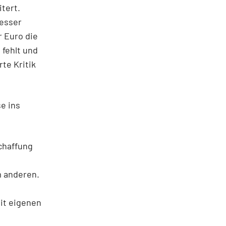
tert.
besser
r Euro die
 fehlt und
rte Kritik
se ins
chaffung
m anderen.
it eigenen