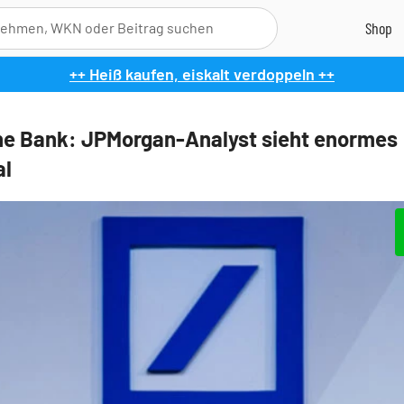
++ Heiß kaufen, eiskalt verdoppeln ++
e Bank: JPMorgan-Analyst sieht enormes
al