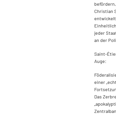
befördern,
Christian 
entwickelt
Einheitlic
jeder Staat
an der Pol
Saint-Étie
Auge:
Föderalisi
einer „ech
Fortsetzun
Das Zerbr
„apokalypt
Zen­tralba