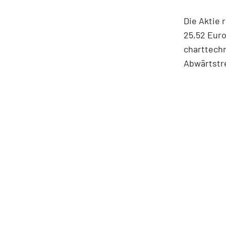
Die Aktie 
25,52 Euro
charttechn
Abwärtstre