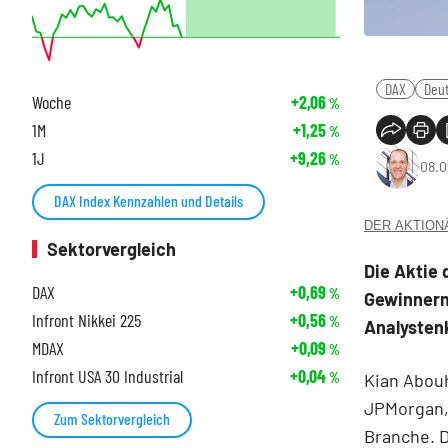
DAX
Deu
Woche
+2,06
%
1M
+1,25
%
1J
+9,26
%
08.0
DAX Index Kennzahlen und Details
DER AKTIONÄR
Sektorvergleich
Die Aktie
DAX
+0,69
%
Gewinnern
Infront Nikkei 225
+0,56
%
Analysten
MDAX
+0,09
%
Infront USA 30 Industrial
+0,04
Kian Abou
%
JPMorgan, 
Zum Sektorvergleich
Branche. D