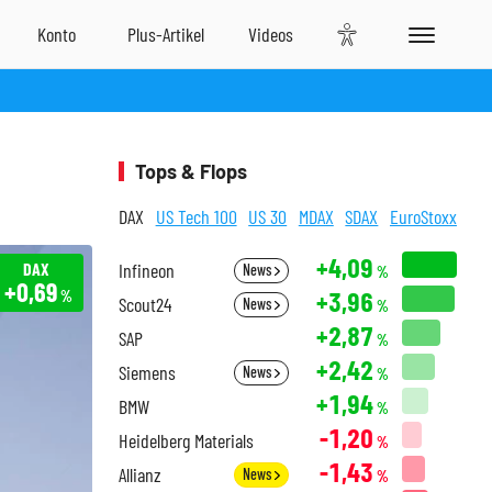
Tops & Flops
DAX
US Tech 100
US 30
MDAX
SDAX
EuroStoxx
+4,09
DAX
Infineon
News
%
+0,69
+3,96
%
Scout24
News
%
+2,87
SAP
%
+2,42
Siemens
News
%
+1,94
BMW
%
-1,20
Heidelberg Materials
%
-1,43
Allianz
News
%