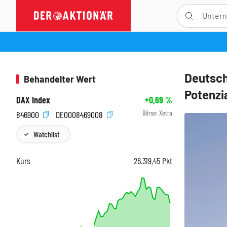
Deutsch
Behandelter Wert
Potenzi
DAX Index
+0,69
%
Börse:
Xetra
846900
DE0008469008
Watchlist
Kurs
26.319,45
Pkt