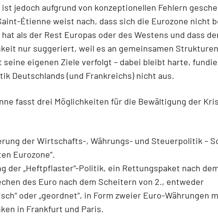
 ist jedoch aufgrund von konzeptionellen Fehlern geschei
Saint-Étienne weist nach, dass sich die Eurozone nicht 
 hat als der Rest Europas oder des Westens und dass de
hkeit nur suggeriert, weil es an gemeinsamen Strukturen
 seine eigenen Ziele verfolgt – dabei bleibt harte, fundie
itik Deutschlands (und Frankreichs) nicht aus.
nne fasst drei Möglichkeiten für die ­Bewältigung der Kri
erung der Wirtschafts-, Währungs- und Steuerpolitik – S
ten Eurozone“.
g der „Heftpflaster“-Politik, ein Rettungspaket nach de
echen des Euro nach dem Scheitern von 2., entweder
isch“ oder „geordnet“, in Form zweier Euro-Währungen m
nken in Frankfurt und Paris.