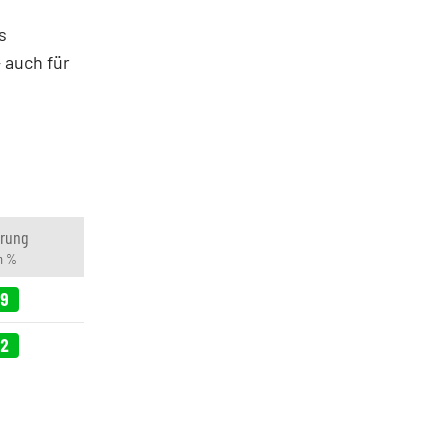
s
 auch für
rung
in %
69
72