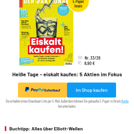
Nr. 33/26
8,90 €
Heiße Tage – eiskalt kaufen: 5 Aktien im Fokus
Im Shop kaufen
Sofortkauf
Sie erhalten einen Download-Link per E-Mail. Außerdem können Sie gekaufte E-Paper in Ihrem
Konto
herunterladen.
Buchtipp: Alles über Elliott-Wellen