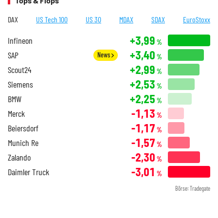
Tops & Flops
DAX
US Tech 100
US 30
MDAX
SDAX
EuroStoxx
+3,99
Infineon
%
+3,40
SAP
News
%
+2,99
Scout24
%
+2,53
Siemens
%
+2,25
BMW
%
-1,13
Merck
%
-1,17
Beiersdorf
%
-1,57
Munich Re
%
-2,30
Zalando
%
-3,01
Daimler Truck
%
Börse: Tradegate