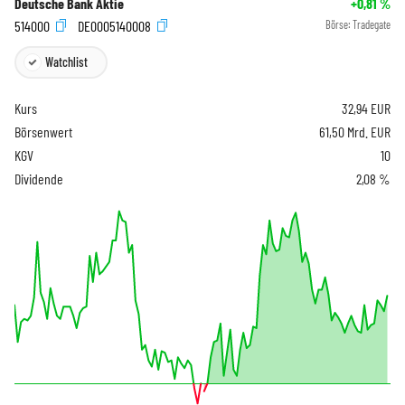
Deutsche Bank Aktie
+0,81
%
514000
DE0005140008
Börse:
Tradegate
Watchlist
Kurs
32,94
EUR
Börsenwert
61,50 Mrd. EUR
KGV
10
Dividende
2,08 %