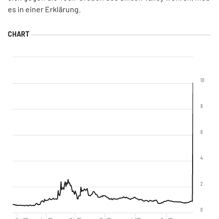
es in einer Erklärung.
10
8
6
4
2
0