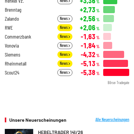
+3,36
Henkel Vz.
News
%
+2,73
Brenntag
%
+2,56
Zalando
News
%
+2,06
RWE
News
%
-1,63
Commerzbank
News
%
-1,84
Vonovia
News
%
-4,32
Siemens
News
%
-5,13
Rheinmetall
News
%
-5,38
Scout24
News
%
Börse: Tradegate
Unsere Neuerscheinungen
Alle Neuerscheinungen
HEBELTRADER 141/26