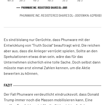
Nov '20
Jan '21
Mär '21
Mai '21
Jul '21
Sep '21
PHUNWARE INC. REGISTERED SHARES DL-,0001
PHUNWARE INC. REGISTERED SHARES DL-,0001
(WKN: A2PBXB)
Es sind bislang nur Gerüchte, dass Phunware mit der
Entwicklung von "Truth Social" beauftragt wird. Die reichen
aber aus, dass die Anleger verrückt spielen. Sollte an den
Spekulationen etwas dran sein, wäre das für das
Unternehmen sicherlich eine tolle Sache. Doch selbst dann
müsste man erst einmal Zahlen kennen, um die Aktie
bewerten zu können.
Der Fall Phunware verdeutlicht eindrucksvoll, dass Donald
Trump immer noch die Massen mobilisieren kann. Eine