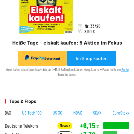
Nr. 33/26
8,90 €
Heiße Tage – eiskalt kaufen: 5 Aktien im Fokus
Im Shop kaufen
Sofortkauf
Sie erhalten einen Download-Link per E-Mail. Außerdem können Sie gekaufte E-Paper in Ihrem
Konto
herunterladen.
Tops & Flops
DAX
US Tech 100
US 30
MDAX
SDAX
EuroStoxx
+6,15
Deutsche Telekom
News
%