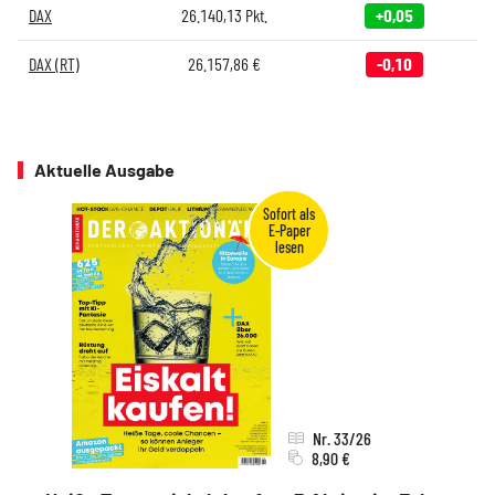
DAX
26.140,13
Pkt.
+0,05
DAX (RT)
26.157,86
€
-0,10
Aktuelle Ausgabe
Nr. 33/26
8,90 €