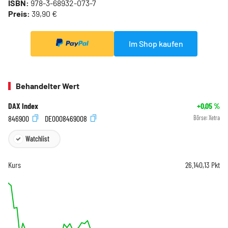
ISBN:
978-3-68932-073-7
Preis:
39,90 €
Im Shop kaufen
Behandelter Wert
DAX Index
+0,05
%
846900
DE0008469008
Börse:
Xetra
Watchlist
Kurs
26.140,13
Pkt