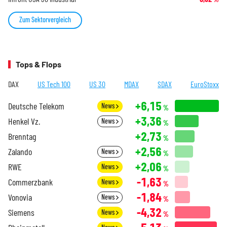
Zum Sektorvergleich
Tops & Flops
DAX
US Tech 100
US 30
MDAX
SDAX
EuroStoxx
+6,15
Deutsche Telekom
News
%
+3,36
Henkel Vz.
News
%
+2,73
Brenntag
%
+2,56
Zalando
News
%
+2,06
RWE
News
%
-1,63
Commerzbank
News
%
-1,84
Vonovia
News
%
-4,32
Siemens
News
%