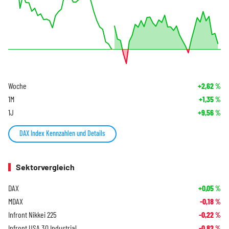
Woche
+2,62
%
1M
+1,35
%
1J
+9,56
%
DAX Index Kennzahlen und Details
Sektorvergleich
DAX
+0,05
%
MDAX
-0,18
%
Infront Nikkei 225
-0,22
%
Infront USA 30 Industrial
-0,82
%