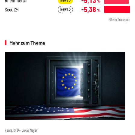
-5,13
Rheinmetall
News
%
-5,38
Scout24
News
%
Börse: Tradegate
Mehr zum Thema
Heute, 19:24 ‧ Lukas Meyer