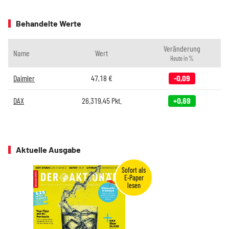
Behandelte Werte
Veränderung
Name
Wert
Heute in %
Daimler
47,18
€
-0,09
DAX
26.319,45
Pkt.
+0,69
Aktuelle Ausgabe