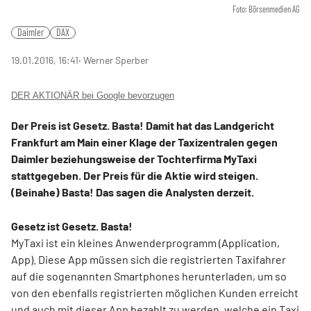
Foto: Börsenmedien AG
Daimler
DAX
19.01.2016, 16:41
‧ Werner Sperber
DER AKTIONÄR bei Google bevorzugen
Der Preis ist Gesetz. Basta! Damit hat das Landgericht
Frankfurt am Main einer Klage der Taxizentralen gegen
Daimler beziehungsweise der Tochterfirma MyTaxi
stattgegeben. Der Preis für die Aktie wird steigen.
(Beinahe) Basta! Das sagen die Analysten derzeit.
Gesetz ist Gesetz. Basta!
MyTaxi ist ein kleines Anwenderprogramm (Application,
App). Diese App müssen sich die registrierten Taxifahrer
auf die sogenannten Smartphones herunterladen, um so
von den ebenfalls registrierten möglichen Kunden erreicht
und auch mit dieser App bezahlt zu werden, welche ein Taxi