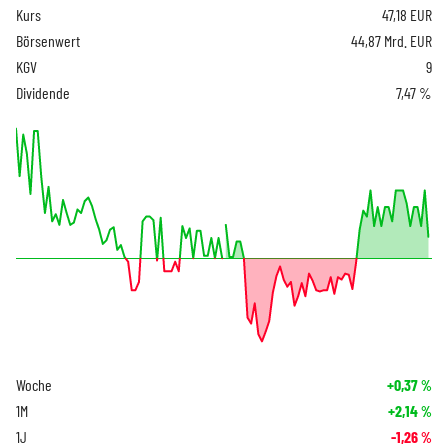
Kurs
47,18
EUR
Börsenwert
44,87 Mrd. EUR
KGV
9
Dividende
7,47 %
Woche
+0,37
%
1M
+2,14
%
1J
-1,26
%