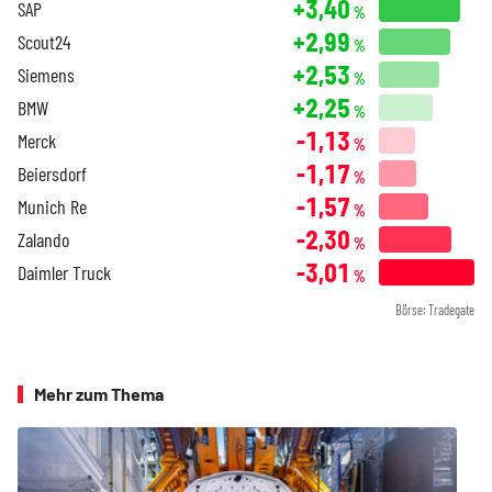
+3,40
SAP
%
+2,99
Scout24
%
+2,53
Siemens
%
+2,25
BMW
%
-1,13
Merck
%
-1,17
Beiersdorf
%
-1,57
Munich Re
%
-2,30
Zalando
%
-3,01
Daimler Truck
%
Börse: Tradegate
Mehr zum Thema