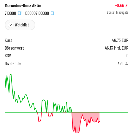
Mercedes-Benz Aktie
-0,55
%
710000
DE0007100000
Börse:
Tradegate
Watchlist
Kurs
46,73
EUR
Börsenwert
46,13 Mrd. EUR
KGV
9
Dividende
7,26 %