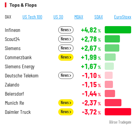
Tops & Flops
DAX
US Tech 100
US 30
MDAX
SDAX
EuroStoxx
+4,82
Infineon
News
%
+2,78
Scout24
News
%
+2,67
Siemens
News
%
+1,99
Commerzbank
News
%
+1,67
Siemens Energy
%
-1,10
Deutsche Telekom
News
%
-1,15
Zalando
%
-1,44
Beiersdorf
%
-2,37
Munich Re
News
%
-3,72
Daimler Truck
News
%
Börse: Tradegate