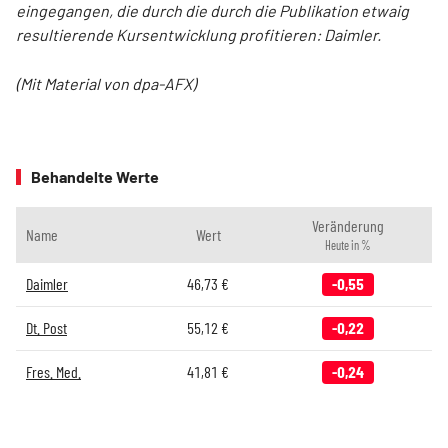
eingegangen, die durch die durch die Publikation etwaig
resultierende Kursentwicklung profitieren: Daimler.
(Mit Material von dpa-AFX)
Behandelte Werte
Veränderung
Name
Wert
Heute in %
Daimler
46,73
€
-0,55
Dt. Post
55,12
€
-0,22
Fres. Med.
41,81
€
-0,24