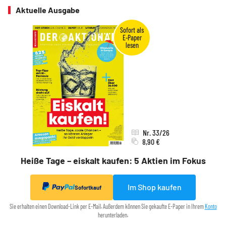
Aktuelle Ausgabe
Nr. 33/26
8,90 €
Heiße Tage – eiskalt kaufen: 5 Aktien im Fokus
Im Shop kaufen
Sofortkauf
Sie erhalten einen Download-Link per E-Mail. Außerdem können Sie gekaufte E-Paper in Ihrem
Konto
herunterladen.