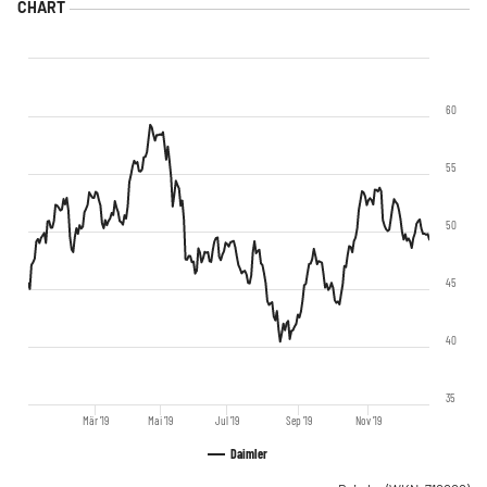
60
55
50
45
40
35
Mär '19
Mai '19
Jul '19
Sep '19
Nov '19
Daimler